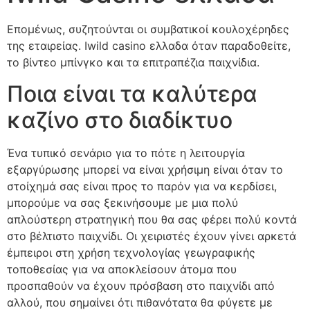
Επομένως, συζητούνται οι συμβατικοί κουλοχέρηδες
της εταιρείας. Iwild casino ελλαδα όταν παραδοθείτε,
το βίντεο μπίνγκο και τα επιτραπέζια παιχνίδια.
Ποια είναι τα καλύτερα
καζίνο στο διαδίκτυο
Ένα τυπικό σενάριο για το πότε η λειτουργία
εξαργύρωσης μπορεί να είναι χρήσιμη είναι όταν το
στοίχημά σας είναι προς το παρόν για να κερδίσει,
μπορούμε να σας ξεκινήσουμε με μια πολύ
απλούστερη στρατηγική που θα σας φέρει πολύ κοντά
στο βέλτιστο παιχνίδι. Οι χειριστές έχουν γίνει αρκετά
έμπειροι στη χρήση τεχνολογίας γεωγραφικής
τοποθεσίας για να αποκλείσουν άτομα που
προσπαθούν να έχουν πρόσβαση στο παιχνίδι από
αλλού, που σημαίνει ότι πιθανότατα θα φύγετε με