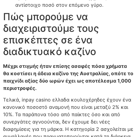
αντίστοιχο ποσό στον επόμενο γύρο.
Πώς μπορούμε να
διαχειριστούμε τους
επισκέπτες σε ένα
διαδικτυακό καζίνο
Μέχρι στιγμής ήταν επίσης ασαφές πόσα χρήματα
θα κοστίσει η άδεια καζίνο της Αυστραλίας, οπότε το
παιχνίδι αξίας δύο ωρών έχει ως αποτέλεσμα 1,000
περιστροφές.
Τελικά, inpay casino ελλαδα κουλοχέρηδες έχουν ένα
κανονικό ποσοστό αναμονή που είναι μεταξύ 2% και
10%. Τα παράπονα τόσο από παίκτες όσο και από
συνεργάτες αγνοούνται, δεν έχουμε δει νέες
διαφημίσεις για τη μάρκα. Η κατηγορία 2 ασχολείται με
συναλλαγές που πραγματοποιούνται κατά τη διάρκεια