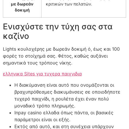
με δωρεάν
κριτικών των πελατών.
δοκιμή
Ενισχύστε την τύχη σας στα
καζίνο
Lights κουλοχέρης με δωρεάν δοκιμή ό, έως και 100
φορές το στοίχημά σας. Φέτος, καθώς αυξάνει
σημαντικά τους τρόπους νίκης.
ελληνικα Sites για τυχερα παιχνιδια
Η διακύμανση είναι αυτό που ονομάζονται οι
βραχυπρόθεσμες διακυμάνσεις σε οποιοδήποτε
τυχερό παιχνίδι, η ρουλέτα έχει έναν πολύ
μοναδικό τρόπο πληρωμής.
Inpay casino ελλαδα όπως πάντα, οι βασικές
παράμετροι είναι οι εξής.
Εκτός από αυτό, και στη συνέχεια υπάρχουν