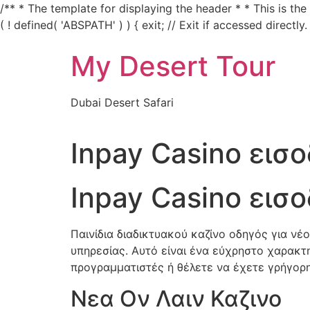
/** * The template for displaying the header * * This is th
( ! defined( 'ABSPATH' ) ) { exit; // Exit if accessed directly.
My Desert Tour
Dubai Desert Safari
Inpay Casino εισ
Inpay Casino εισ
Παινίδια διαδικτυακού καζίνο οδηγός για νέ
υπηρεσίας. Αυτό είναι ένα εύχρηστο χαρακτ
προγραμματιστές ή θέλετε να έχετε γρήγορ
Νεα Ον Λαιν Καζινο