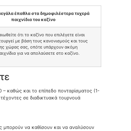
μεγάλα έπαθλα στα δημοφιλέστερα τυχερά
παιχνίδια του καζίνο
ιωθείτε ότι το καζίνο που επιλέγετε είναι
ιτουργεί με βάση τους κανονισμούς και τους
ης χώρας σας, οπότε υπάρχουν ακόμη
αιχνίδια για να απολαύσετε στο καζίνο.
ετε
0 – καθώς και το επίπεδο πονταρίσματος (1-
ετέχοντες σε διαδικτυακά τουρνουά
ες μπορούν να καθίσουν και να αναλύσουν