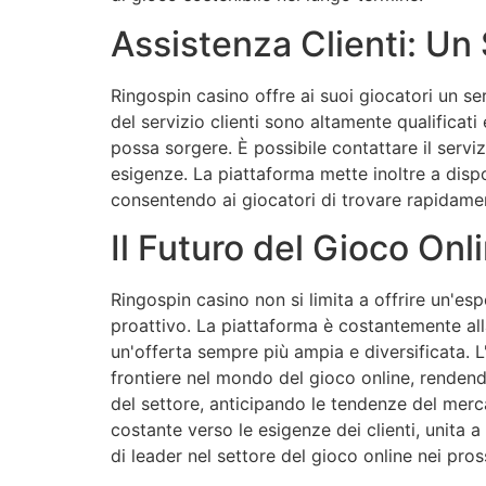
Assistenza Clienti: Un
Ringospin casino offre ai suoi giocatori un serv
del servizio clienti sono altamente qualificat
possa sorgere. È possibile contattare il servi
esigenze. La piattaforma mette inoltre a dis
consentendo ai giocatori di trovare rapidamen
Il Futuro del Gioco On
Ringospin casino non si limita a offrire un'es
proattivo. La piattaforma è costantemente alla
un'offerta sempre più ampia e diversificata. L
frontiere nel mondo del gioco online, renden
del settore, anticipando le tendenze del merca
costante verso le esigenze dei clienti, unita
di leader nel settore del gioco online nei pros