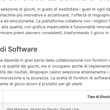
lezione di giochi, in grado di soddisfare i gusti di ogni tip
 machine più innovative e accattivanti, l'offerta di ringos
a ed emozionante. La piattaforma collabora con i migliori f
 alta qualità, con grafica impeccabile e funzionalità innova
di vincere premi davvero consistenti, trasformando il gioco 
 di Software
ne dipende in gran parte dalla collaborazione con fornitori d
no la qualità dei giochi, ma si occupano anche di implementa
ità dei risultati. Ringospin casino seleziona attentamente i s
novazione e la sicurezza. La scelta di fornitori di softwar
ente di gioco sicuro e protetto per gli utenti.
Tipo di Gioch
Slot Machine, Giochi da Tavolo, Casinò Live