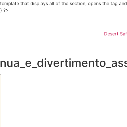
e template that displays all of the section, opens the tag a
Skip
 } ?>
to
content
Desert Saf
nua_e_divertimento_ass