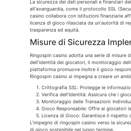
La sicurezza dei dati personali e finanziari de
all'avanguardia, come il protocollo SSL (Secur
casino collabora con istituzioni finanziarie af
licenza di gioco rilasciata da un'autorità di r
trasparenza ed equità.
Misure di Sicurezza Impl
Ringospin casino adotta una serie di misure di
dell'identità dei giocatori, il monitoraggio de
piattaforma promuove inoltre il gioco responsab
Ringospin casino si impegna a creare un ambien
Crittografia SSL: Protegge le informazion
Verifica dell'Identità: Assicura che i gio
Monitoraggio delle Transazioni: Individua
Gioco Responsabile: Offre ai giocatori l
Licenza di Gioco: Garantisce il rispetto d
L'impegno di ringospin casino verso la sicurez
di gioco sostenibile nel lungo termine.