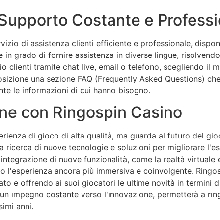
 Supporto Costante e Profess
izio di assistenza clienti efficiente e professionale, disponi
i e in grado di fornire assistenza in diverse lingue, risolv
zio clienti tramite chat live, email o telefono, scegliendo i
posizione una sezione FAQ (Frequently Asked Questions) ch
te le informazioni di cui hanno bisogno.
line con Ringospin Casino
perienza di gioco di alta qualità, ma guarda al futuro del gi
 ricerca di nuove tecnologie e soluzioni per migliorare l'esp
'integrazione di nuove funzionalità, come la realtà virtuale
do l'esperienza ancora più immersiva e coinvolgente. Ringos
to e offrendo ai suoi giocatori le ultime novità in termini d
 a un impegno costante verso l'innovazione, permetterà a rin
simi anni.