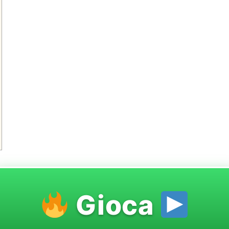
Gioca