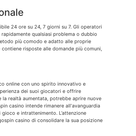
ionale
bile 24 ore su 24, 7 giorni su 7. Gli operatori
endo rapidamente qualsiasi problema o dubbio
l metodo più comodo e adatto alle proprie
e contiene risposte alle domande più comuni,
oco online con uno spirito innovativo e
erienza dei suoi giocatori e offrire
 e la realtà aumentata, potrebbe aprire nuove
pin casino intende rimanere all'avanguardia
i gioco e intrattenimento. L’attenzione
gospin casino di consolidare la sua posizione