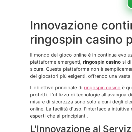
Innovazione conti
ringospin casino p
Il mondo del gioco online è in continua evol
piattaforme emergenti,
ringospin casino
si di
sicura. Questa piattaforma non è semplicemen
dei giocatori più esigenti, offrendo una vasta
L'obiettivo principale di
ringospin casino
è que
protetti. L'utilizzo di tecnologie all'avanguar
misure di sicurezza sono solo alcuni degli el
online. La facilità d'uso, l'interfaccia intuitiv
esperti che ai principianti.
L'Innovazione al Serviz