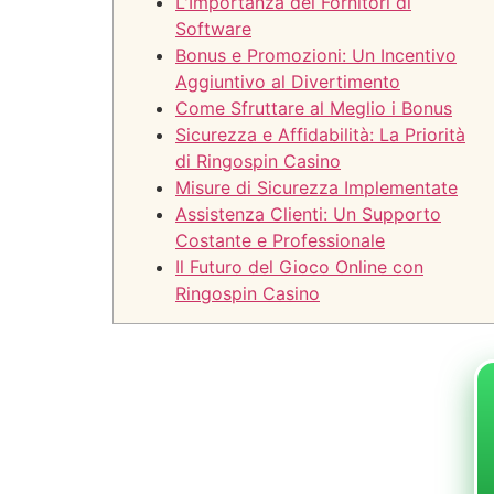
L'Importanza dei Fornitori di
Software
Bonus e Promozioni: Un Incentivo
Aggiuntivo al Divertimento
Come Sfruttare al Meglio i Bonus
Sicurezza e Affidabilità: La Priorità
di Ringospin Casino
Misure di Sicurezza Implementate
Assistenza Clienti: Un Supporto
Costante e Professionale
Il Futuro del Gioco Online con
Ringospin Casino