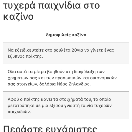
τυχερά παιχνίδια στο
καζίνο
δημοφιλείς καζίνο
Να εξειδικευτείτε στο ρουλέτα 20για να γίνετε ένας
έξυπνος παίκτης.
Όλα αυτά τα μέτρα βοηθούν στη διαφύλαξη των
χρημάτων σας και των προσωπικών και οικονομικών
σας στοιχείων, δολάρια Νέας Ζηλανδίας.
Αφού ο παίκτης κάνει τα στοιχήματά του, το οποίο
μετατράπηκε σε μια εξίσου γνωστή ταινία τυχερών
παιχνιδιών.
Περάστε ευχάριστες