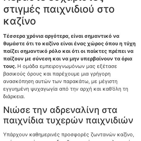
στιγμές παιχνιδιού στο
καζίνο
Τέσσερα χρόνια αργότερα, είναι σημαντικό να
θυμάστε ότι το καζίνο είναι ένας χώρος όπου η τύχη
παίζει σημαντικό ρόλο και ότι οι παίκτες πρέπει να
παίζουν με σύνεση και να μην υπερβαίνουν τα όρια
τους.
Η ομάδα εμπειρογνωμόνων μας εξέτασε
βασικούς όρους και παρέχουμε μια γρήγορη
ανασκόπηση αυτών των παρακάτω, με μέγιστη
εγγυημένη ψυχαγωγία από την αρχή και καθ’όλη τη
διάρκεια.
Νιώσε την αδρεναλίνη στα
παιχνίδια τυχερών παιχνιδιών
Υπάρχουν καθημερινές προσφορές ζωντανών καζίνο,