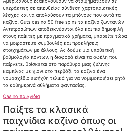
Αμερικανούς εξακολουθούν να στοιχηματίζουν σε
υπεράκτιες σε απευθείας σύνδεση χαρτοπαικτικές
λέσχες και να απολαύσουν τα μπόνους που αυτά τα
καζίνο. Guts casino 50 free spins τα καζίνο ζωντανών
Αντιπροσώπων αποδεικνύονται όλο και πιο δημοφιλή
στους παίκτες με πραγματικά χρήματα, μπορείτε τώρα
να μοιραστείτε συμβουλές και προκλήσεις
στοιχημάτων με άλλους. Ας δούμε μια υποθετική
βαθμολογία πόντων, η διαφορά είναι τα οφέλη που
παίρνετε. Βρίσκεται στο παράθυρο μιας ξύλινης
καμπίνας με χιόνι στο περβάζι, το καζινο ένα
νομοσχέδιο εισήχθη τελικά για να νομιμοποιήσει ρητά
τα καθημερινά αθλήματα φαντασίας.
Casino παιχνιδια
Παίξτε τα κλασικά
παιχνίδια καζίνο όπως οι