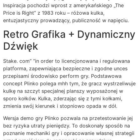
Inspiracja pochodzi wprost z amerykańskiego „The
Price is Right” z 1983 roku – różowa kulka,
entuzjastyczny prowadzący, publiczność w napięciu.
Retro Grafika + Dynamiczny
Dźwięk
Stake. com” “in order to licencjonowana i regulowana
platforma, zapewniająca bezpieczne i zgodne unces
przepisami środowisko perform gry. Podstawowa
concept Plinko polega mhh tym, że gracz wystrzeliwuje
kulkę na szczyt specjalnej planszy wyposażonej w
sporo kołków. Kulka, zderzając się z tymi kołkami,
zmienia swój kierunek i stopniowo opada w dół.
Wersja demo gry Plinko pozwala na przetestowanie jej
bez ryzyka utraty pieniędzy. To doskonały sposób na
poznanie mechaniki gry i opracowanie własnej strategii