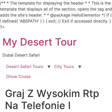
/** * The template for displaying the header * * This is the
template that displays all of the section, opens the tag and
adds the site's header. * * @package HelloElementor */ if (
! defined( 'ABSPATH' ) ) { exit; // Exit if accessed directly. }
Skip
?>
to
My Desert Tour
content
Dubai Desert Safari
Desert Safari Tours
City Tours
Dhow Cruise
Graj Z Wysokim Rtp
Na Telefonie I