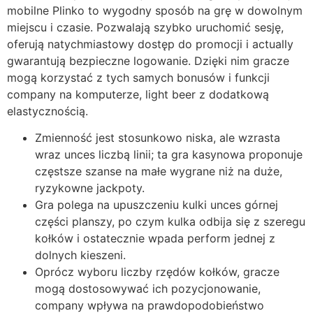
mobilne Plinko to wygodny sposób na grę w dowolnym
miejscu i czasie. Pozwalają szybko uruchomić sesję,
oferują natychmiastowy dostęp do promocji i actually
gwarantują bezpieczne logowanie. Dzięki nim gracze
mogą korzystać z tych samych bonusów i funkcji
company na komputerze, light beer z dodatkową
elastycznością.
Zmienność jest stosunkowo niska, ale wzrasta
wraz unces liczbą linii; ta gra kasynowa proponuje
częstsze szanse na małe wygrane niż na duże,
ryzykowne jackpoty.
Gra polega na upuszczeniu kulki unces górnej
części planszy, po czym kulka odbija się z szeregu
kołków i ostatecznie wpada perform jednej z
dolnych kieszeni.
Oprócz wyboru liczby rzędów kołków, gracze
mogą dostosowywać ich pozycjonowanie,
company wpływa na prawdopodobieństwo