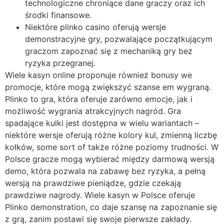
technologiczne chroniące dane graczy oraz ich
środki finansowe.
Niektóre plinko casino oferują wersje
demonstracyjne gry, pozwalające początkującym
graczom zapoznać się z mechaniką gry bez
ryzyka przegranej.
Wiele kasyn online proponuje również bonusy we
promocje, które mogą zwiększyć szanse em wygraną.
Plinko to gra, która oferuje zarówno emocje, jak i
możliwość wygrania atrakcyjnych nagród. Gra
spadające kulki jest dostępna w wielu wariantach –
niektóre wersje oferują różne kolory kul, zmienną liczbę
kołków, some sort of także różne poziomy trudności. W
Polsce gracze mogą wybierać między darmową wersją
demo, która pozwala na zabawę bez ryzyka, a pełną
wersją na prawdziwe pieniądze, gdzie czekają
prawdziwe nagrody. Wiele kasyn w Polsce oferuje
Plinko demonstration, co daje szansę na zapoznanie się
z grą, zanim postawi się swoje pierwsze zakłady.