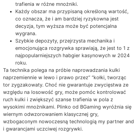
trafienia w różne mnożniki.
Każdy obszar ma przypisaną określoną wartość,
co oznacza, że i am bardziej ryzykowna jest
decyzja, tym wyższa może być potencjalna
wygrana.
Szybkie depozyty, przejrzysta mechanika i
emocjonująca rozgrywka sprawiają, że jest to 1 z
najpopularniejszych habgier kasynowych w 2024
roku.
Ta technika polega na próbie naprowadzania kulki
naprzemiennie w lewo i prawo przez” “kołki, tworząc
tor zygzakowaty. Choć nie gwarantuje zwycięstwa ze
względu na losowość gry, może pomóc kontrolować
ruch kulki i zwiększyć szanse trafienia w pola z
wysokimi mnożnikami. Plinko od BGaming wyróżnia się
wiernym odwzorowaniem klasycznej gry,
wzbogaconym nowoczesną technologią my partner and
i gwarancjami uczciwej rozgrywki.