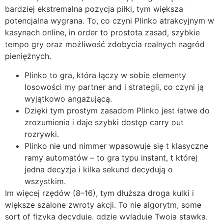
bardziej ekstremalna pozycja piłki, tym większa
potencjalna wygrana. To, co czyni Plinko atrakcyjnym w
kasynach online, in order to prostota zasad, szybkie
tempo gry oraz możliwość zdobycia realnych nagród
pieniężnych.
Plinko to gra, która łączy w sobie elementy
losowości my partner and i strategii, co czyni ją
wyjątkowo angażującą.
Dzięki tym prostym zasadom Plinko jest łatwe do
zrozumienia i daje szybki dostęp carry out
rozrywki.
Plinko nie und nimmer wpasowuje się t klasyczne
ramy automatów – to gra typu instant, t której
jedna decyzja i kilka sekund decydują o
wszystkim.
Im więcej rzędów (8–16), tym dłuższa droga kulki i
większe szalone zwroty akcji. To nie algorytm, some
sort of fizyka decyduje, gdzie wyląduje Twoja stawka.