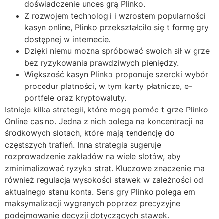
doświadczenie unces grą Plinko.
Z rozwojem technologii i wzrostem popularności
kasyn online, Plinko przekształciło się t formę gry
dostępnej w internecie.
Dzięki niemu można spróbować swoich sił w grze
bez ryzykowania prawdziwych pieniędzy.
Większość kasyn Plinko proponuje szeroki wybór
procedur płatności, w tym karty płatnicze, e-
portfele oraz kryptowaluty.
Istnieje kilka strategii, które mogą pomóc t grze Plinko
Online casino. Jedna z nich polega na koncentracji na
środkowych slotach, które mają tendencję do
częstszych trafień. Inna strategia sugeruje
rozprowadzenie zakładów na wiele slotów, aby
zminimalizować ryzyko strat. Kluczowe znaczenie ma
również regulacja wysokości stawek w zależności od
aktualnego stanu konta. Sens gry Plinko polega em
maksymalizacji wygranych poprzez precyzyjne
podejmowanie decyzji dotyczących stawek.