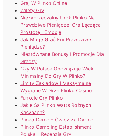
Graj W Plinko Online
Zalety Gry
Niezaprzeczalny Urok Plinko Na
Prawdziwe Pieniądze: Gra Łącząca
Prostotę I Emocje
Jak Mogę Grać Em Prawdziwe
Pieniądze?
Niezrównane Bonusy I Promocje Dla
Graczy
Czy W Polsce Obowiązuje Wiek
Minimalny Do Gry W Plinko?
Limity Zakładów I Maksymalne
Wygrane W Grze Plinko Casino
Funkcje Gry Plinko
Jakie Są Plinko Watts Różnych
Kasynach?
Plinko Demo – Ćwicz Za Darmo
Plinko Gambling Establishment
Polska – Recenzja Gry