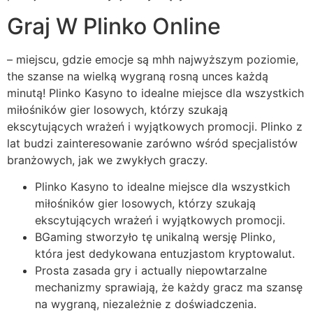
Graj W Plinko Online
– miejscu, gdzie emocje są mhh najwyższym poziomie,
the szanse na wielką wygraną rosną unces każdą
minutą! Plinko Kasyno to idealne miejsce dla wszystkich
miłośników gier losowych, którzy szukają
ekscytujących wrażeń i wyjątkowych promocji. Plinko z
lat budzi zainteresowanie zarówno wśród specjalistów
branżowych, jak we zwykłych graczy.
Plinko Kasyno to idealne miejsce dla wszystkich
miłośników gier losowych, którzy szukają
ekscytujących wrażeń i wyjątkowych promocji.
BGaming stworzyło tę unikalną wersję Plinko,
która jest dedykowana entuzjastom kryptowalut.
Prosta zasada gry i actually niepowtarzalne
mechanizmy sprawiają, że każdy gracz ma szansę
na wygraną, niezależnie z doświadczenia.