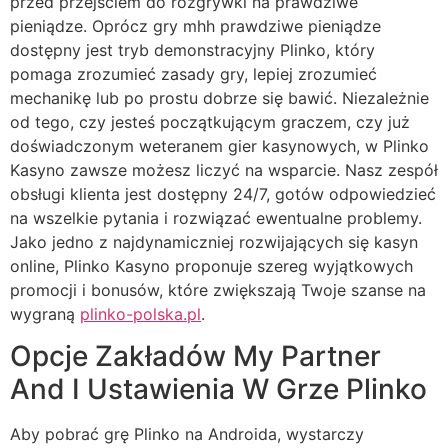
przed przejściem do rozgrywki na prawdziwe
pieniądze. Oprócz gry mhh prawdziwe pieniądze
dostępny jest tryb demonstracyjny Plinko, który
pomaga zrozumieć zasady gry, lepiej zrozumieć
mechanikę lub po prostu dobrze się bawić. Niezależnie
od tego, czy jesteś początkującym graczem, czy już
doświadczonym weteranem gier kasynowych, w Plinko
Kasyno zawsze możesz liczyć na wsparcie. Nasz zespół
obsługi klienta jest dostępny 24/7, gotów odpowiedzieć
na wszelkie pytania i rozwiązać ewentualne problemy.
Jako jedno z najdynamiczniej rozwijających się kasyn
online, Plinko Kasyno proponuje szereg wyjątkowych
promocji i bonusów, które zwiększają Twoje szanse na
wygraną
plinko-polska.pl
.
Opcje Zakładów My Partner
And I Ustawienia W Grze Plinko
Aby pobrać grę Plinko na Androida, wystarczy