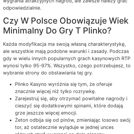
wygrania atrakcyjnych nagród, ale zawsze należy grać
odpowiedzialnie.
Czy W Polsce Obowiązuje Wiek
Minimalny Do Gry T Plinko?
Każda modyfikacja ma swoją własną charakterystykę,
ale wszystkie mają podobne warunki i zasady. Podczas
gdy w wielu innych popularnych grach kasynowych RTP
wynosi tylko 95-97%. Wszystko, czego potrzebujesz, to
wybranie strony do obstawiania tej gry.
Plinko Kasyno wyróżnia się tym, że oferuje
znacznie więcej niż tylko rozrywkę.
Zarejestruj się, aby otrzymać powitalne nagrody i
cieszyć się dodatkowymi spinami, które dodają
grze jeszcze więcej emocji.
Żeton odbija się od pinów, zmieniając losowo swój
tor, aż ostatecznie wyląduje w jednej unces