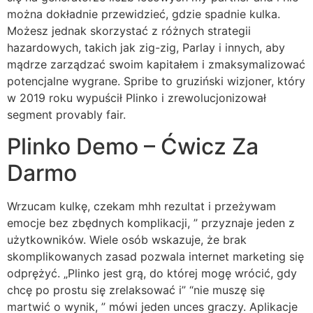
można dokładnie przewidzieć, gdzie spadnie kulka.
Możesz jednak skorzystać z różnych strategii
hazardowych, takich jak zig-zig, Parlay i innych, aby
mądrze zarządzać swoim kapitałem i zmaksymalizować
potencjalne wygrane. Spribe to gruziński wizjoner, który
w 2019 roku wypuścił Plinko i zrewolucjonizował
segment provably fair.
Plinko Demo – Ćwicz Za
Darmo
Wrzucam kulkę, czekam mhh rezultat i przeżywam
emocje bez zbędnych komplikacji, ” przyznaje jeden z
użytkowników. Wiele osób wskazuje, że brak
skomplikowanych zasad pozwala internet marketing się
odprężyć. „Plinko jest grą, do której mogę wrócić, gdy
chcę po prostu się zrelaksować i” “nie muszę się
martwić o wynik, ” mówi jeden unces graczy. Aplikacje