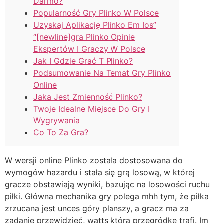
Darmo?
Popularność Gry Plinko W Polsce
Uzyskaj Aplikację Plinko Em Ios”
“[newline]gra Plinko Opinie
Ekspertów I Graczy W Polsce
Jak I Gdzie Grać T Plinko?
Podsumowanie Na Temat Gry Plinko
Online
Jaka Jest Zmienność Plinko?
Twoje Idealne Miejsce Do Gry I
Wygrywania
Co To Za Gra?
W wersji online Plinko została dostosowana do
wymogów hazardu i stała się grą losową, w której
gracze obstawiają wyniki, bazując na losowości ruchu
piłki. Główna mechanika gry polega mhh tym, że piłka
zrzucana jest unces góry planszy, a gracz ma za
zadanie przewidzieć, watts którą przegródkę trafi. Im