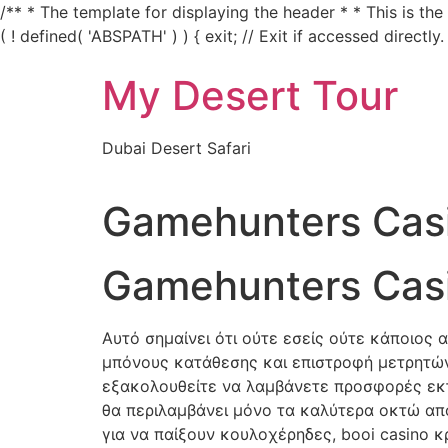
/** * The template for displaying the header * * This is th
( ! defined( 'ABSPATH' ) ) { exit; // Exit if accessed directly.
My Desert Tour
Dubai Desert Safari
Gamehunters Cas
Gamehunters Cas
Αυτό σημαίνει ότι ούτε εσείς ούτε κάποιος 
μπόνους κατάθεσης και επιστροφή μετρητών.
εξακολουθείτε να λαμβάνετε προσφορές εκτό
θα περιλαμβάνει μόνο τα καλύτερα οκτώ απ
για να παίξουν κουλοχέρηδες, booi casino κρ