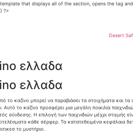
e template that displays all of the section, opens the tag a
Skip
 } ?>
to
content
Desert Saf
ino ελλαδα
ino ελλαδα
από το καζίνο μπορεί να παραβιάσει τα στοιχήματα και τ
 Αυτό το καζίνο προσφέρει μια μεγάλη ποικιλία παιχνιδ
ς σύνδεσης. Η επιλογή των παιχνιδιών μέχρι στιγμής εί
οτελέσματα κάθε σέρφερ. Τα κατατεθειμένα κεφάλαια δε
ιτικεσ το μυστήριο.