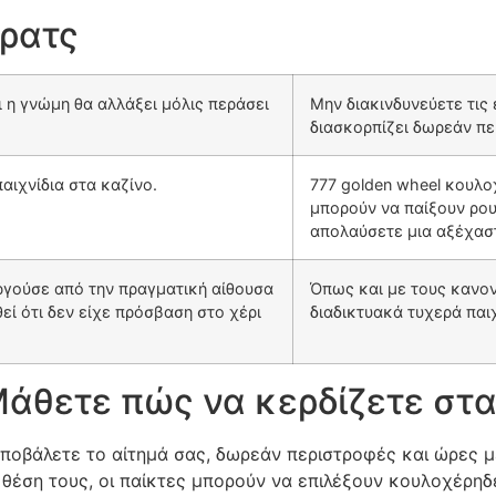
ρατς
ι η γνώμη θα αλλάξει μόλις περάσει
Μην διακινδυνεύετε τις 
διασκορπίζει δωρεάν πε
αιχνίδια στα καζίνο.
777 golden wheel κουλο
μπορούν να παίξουν ρου
απολαύσετε μια αξέχαστ
ργούσε από την πραγματική αίθουσα
Όπως και με τους κανον
εί ότι δεν είχε πρόσβαση στο χέρι
διαδικτυακά τυχερά παιχ
 Μάθετε πώς να κερδίζετε στ
ποβάλετε το αίτημά σας, δωρεάν περιστροφές και ώρες μ
θέση τους, οι παίκτες μπορούν να επιλέξουν κουλοχέρη