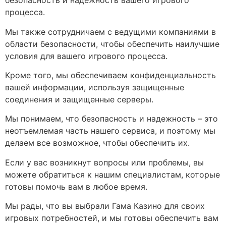
безопасность и надежность вашего игрового
процесса.
Мы также сотрудничаем с ведущими компаниями в
области безопасности, чтобы обеспечить наилучшие
условия для вашего игрового процесса.
Кроме того, мы обеспечиваем конфиденциальность
вашей информации, используя защищенные
соединения и защищенные серверы.
Мы понимаем, что безопасность и надежность – это
неотъемлемая часть нашего сервиса, и поэтому мы
делаем все возможное, чтобы обеспечить их.
Если у вас возникнут вопросы или проблемы, вы
можете обратиться к нашим специалистам, которые
готовы помочь вам в любое время.
Мы рады, что вы выбрали Гама Казино для своих
игровых потребностей, и мы готовы обеспечить вам