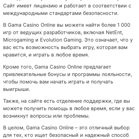
Сайт имеет лицензию и работает в соответствии с
международными стандартами безопасности.
В Gama Casino Online вы можете найти более 1 000
игр от ведущих разработчиков, включая NetEnt,
Microgaming и Evolution Gaming. Это означает, что у
вас есть возможность выбрать игру, которая вам
нравится, и играть в любое время.
Кроме того, Gama Casino Online предлагает
привлекательные бонусы и программы лояльности,
чтобы помочь вам начать играть и получать
выигрыши.
Также, на сайте есть отделение поддержки, где вы
можете получить помощь в любое время, если у вас
возникнут вопросы или проблемы.
В целом, Gama Casino Online – это отличный выбор
для тех, кто ищет безопасный и надежный способ