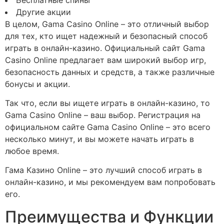
Другие акции
В целом, Gama Casino Online – это отличный выбор
для тех, кто ищет надежный и безопасный способ
играть в онлайн-казино. Официальный сайт Gama
Casino Online предлагает вам широкий выбор игр,
безопасность данных и средств, а также различные
бонусы и акции.
Так что, если вы ищете играть в онлайн-казино, то
Gama Casino Online – ваш выбор. Регистрация на
официальном сайте Gama Casino Online – это всего
несколько минут, и вы можете начать играть в
любое время.
Гама Казино Online – это лучший способ играть в
онлайн-казино, и мы рекомендуем вам попробовать
его.
Преимущества и Функции