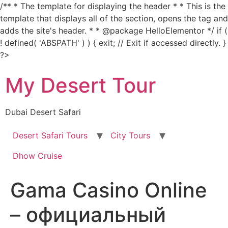
/** * The template for displaying the header * * This is the
template that displays all of the section, opens the tag and
adds the site's header. * * @package HelloElementor */ if (
! defined( 'ABSPATH' ) ) { exit; // Exit if accessed directly. }
Skip
?>
to
My Desert Tour
content
Dubai Desert Safari
Desert Safari Tours
City Tours
Dhow Cruise
Gama Casino Online
– официальный