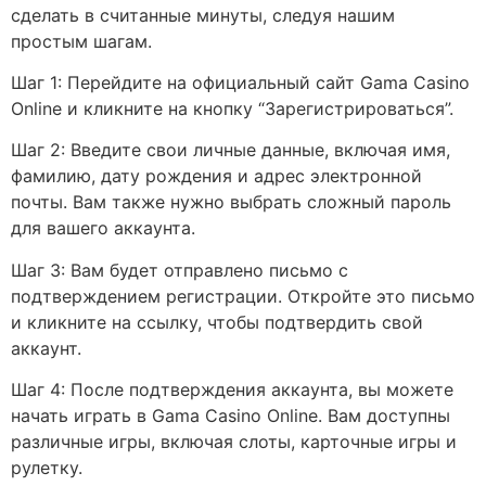
сделать в считанные минуты, следуя нашим
простым шагам.
Шаг 1: Перейдите на официальный сайт Gama Casino
Online и кликните на кнопку “Зарегистрироваться”.
Шаг 2: Введите свои личные данные, включая имя,
фамилию, дату рождения и адрес электронной
почты. Вам также нужно выбрать сложный пароль
для вашего аккаунта.
Шаг 3: Вам будет отправлено письмо с
подтверждением регистрации. Откройте это письмо
и кликните на ссылку, чтобы подтвердить свой
аккаунт.
Шаг 4: После подтверждения аккаунта, вы можете
начать играть в Gama Casino Online. Вам доступны
различные игры, включая слоты, карточные игры и
рулетку.