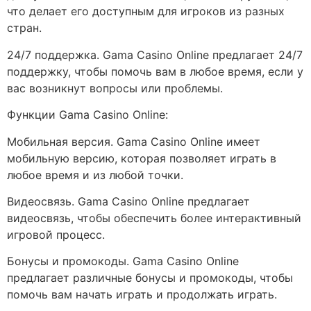
что делает его доступным для игроков из разных
стран.
24/7 поддержка. Gama Casino Online предлагает 24/7
поддержку, чтобы помочь вам в любое время, если у
вас возникнут вопросы или проблемы.
Функции Gama Casino Online:
Мобильная версия. Gama Casino Online имеет
мобильную версию, которая позволяет играть в
любое время и из любой точки.
Видеосвязь. Gama Casino Online предлагает
видеосвязь, чтобы обеспечить более интерактивный
игровой процесс.
Бонусы и промокоды. Gama Casino Online
предлагает различные бонусы и промокоды, чтобы
помочь вам начать играть и продолжать играть.