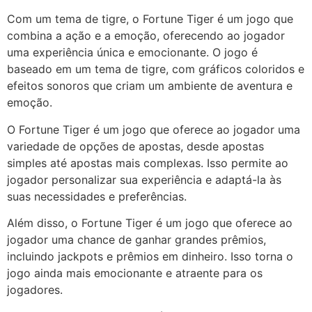
Com um tema de tigre, o Fortune Tiger é um jogo que
combina a ação e a emoção, oferecendo ao jogador
uma experiência única e emocionante. O jogo é
baseado em um tema de tigre, com gráficos coloridos e
efeitos sonoros que criam um ambiente de aventura e
emoção.
O Fortune Tiger é um jogo que oferece ao jogador uma
variedade de opções de apostas, desde apostas
simples até apostas mais complexas. Isso permite ao
jogador personalizar sua experiência e adaptá-la às
suas necessidades e preferências.
Além disso, o Fortune Tiger é um jogo que oferece ao
jogador uma chance de ganhar grandes prêmios,
incluindo jackpots e prêmios em dinheiro. Isso torna o
jogo ainda mais emocionante e atraente para os
jogadores.