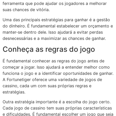
ferramenta que pode ajudar os jogadores a melhorar
suas chances de vitória.
Uma das principais estratégias para ganhar é a gestão
do dinheiro. É fundamental estabelecer um orçamento e
manter-se dentro dele. Isso ajudará a evitar perdas
desnecessárias e a maximizar as chances de ganhar.
Conheça as regras do jogo
É fundamental conhecer as regras do jogo antes de
começar a jogar. Isso ajudará a entender melhor como
funciona o jogo e a identificar oportunidades de ganhar.
A Fortunetiger oferece uma variedade de jogos de
cassino, cada um com suas próprias regras e
estratégias.
Outra estratégia importante é a escolha do jogo certo.
Cada jogo de cassino tem suas próprias características
e dificuldades. É fundamental escolher um jogo que seja