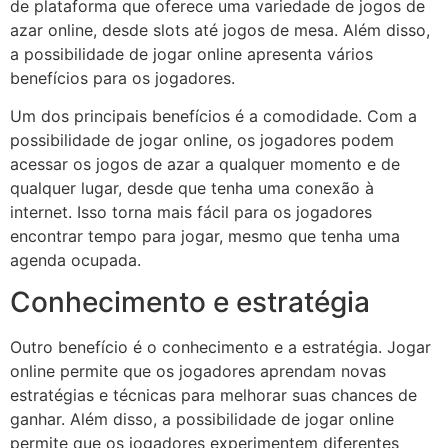
de plataforma que oferece uma variedade de jogos de
azar online, desde slots até jogos de mesa. Além disso,
a possibilidade de jogar online apresenta vários
benefícios para os jogadores.
Um dos principais benefícios é a comodidade. Com a
possibilidade de jogar online, os jogadores podem
acessar os jogos de azar a qualquer momento e de
qualquer lugar, desde que tenha uma conexão à
internet. Isso torna mais fácil para os jogadores
encontrar tempo para jogar, mesmo que tenha uma
agenda ocupada.
Conhecimento e estratégia
Outro benefício é o conhecimento e a estratégia. Jogar
online permite que os jogadores aprendam novas
estratégias e técnicas para melhorar suas chances de
ganhar. Além disso, a possibilidade de jogar online
permite que os jogadores experimentem diferentes