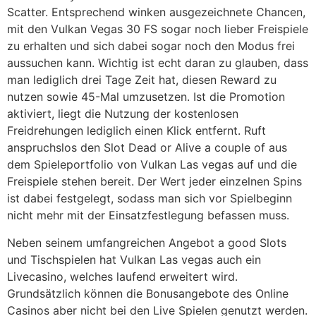
Scatter. Entsprechend winken ausgezeichnete Chancen,
mit den Vulkan Vegas 30 FS sogar noch lieber Freispiele
zu erhalten und sich dabei sogar noch den Modus frei
aussuchen kann. Wichtig ist echt daran zu glauben, dass
man lediglich drei Tage Zeit hat, diesen Reward zu
nutzen sowie 45-Mal umzusetzen. Ist die Promotion
aktiviert, liegt die Nutzung der kostenlosen
Freidrehungen lediglich einen Klick entfernt. Ruft
anspruchslos den Slot Dead or Alive a couple of aus
dem Spieleportfolio von Vulkan Las vegas auf und die
Freispiele stehen bereit. Der Wert jeder einzelnen Spins
ist dabei festgelegt, sodass man sich vor Spielbeginn
nicht mehr mit der Einsatzfestlegung befassen muss.
Neben seinem umfangreichen Angebot a good Slots
und Tischspielen hat Vulkan Las vegas auch ein
Livecasino, welches laufend erweitert wird.
Grundsätzlich können die Bonusangebote des Online
Casinos aber nicht bei den Live Spielen genutzt werden.