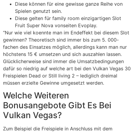
Diese können für eine gewisse ganze Reihe von
Spielen genutzt sein.
Diese gelten für family room einzigartigen Slot
Fruit Super Nova vonseiten Evoplay.
“Nur wie viel koennte man im Endeffekt bei diesem Slot
gewinnen? Theoretisch sind immer bis zum 5. 000-
fachen des Einsatzes möglich, allerdings kann man nur
höchstens 15 € umsetzen und sich auszahlen lassen.
Glücklicherweise sind immer die Umsatzbedingungen
dafür so niedrig auf welche art bei den Vulkan Vegas 30
Freispielen Dead or Still living 2 – lediglich dreimal
müssen erzielte Gewinne umgesetzt werden.
Welche Weiteren
Bonusangebote Gibt Es Bei
Vulkan Vegas?
Zum Beispiel die Freispiele in Anschluss mit dem