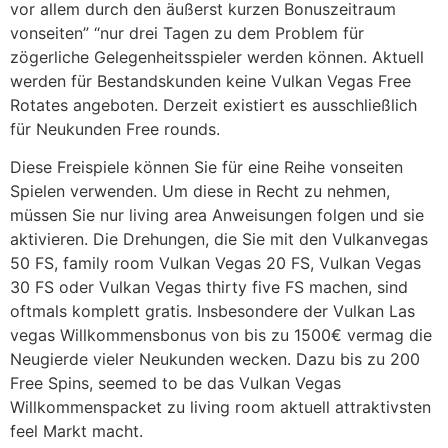
vor allem durch den äußerst kurzen Bonuszeitraum
vonseiten” “nur drei Tagen zu dem Problem für
zögerliche Gelegenheitsspieler werden können. Aktuell
werden für Bestandskunden keine Vulkan Vegas Free
Rotates angeboten. Derzeit existiert es ausschließlich
für Neukunden Free rounds.
Diese Freispiele können Sie für eine Reihe vonseiten
Spielen verwenden. Um diese in Recht zu nehmen,
müssen Sie nur living area Anweisungen folgen und sie
aktivieren. Die Drehungen, die Sie mit den Vulkanvegas
50 FS, family room Vulkan Vegas 20 FS, Vulkan Vegas
30 FS oder Vulkan Vegas thirty five FS machen, sind
oftmals komplett gratis. Insbesondere der Vulkan Las
vegas Willkommensbonus von bis zu 1500€ vermag die
Neugierde vieler Neukunden wecken. Dazu bis zu 200
Free Spins, seemed to be das Vulkan Vegas
Willkommenspacket zu living room aktuell attraktivsten
feel Markt macht.