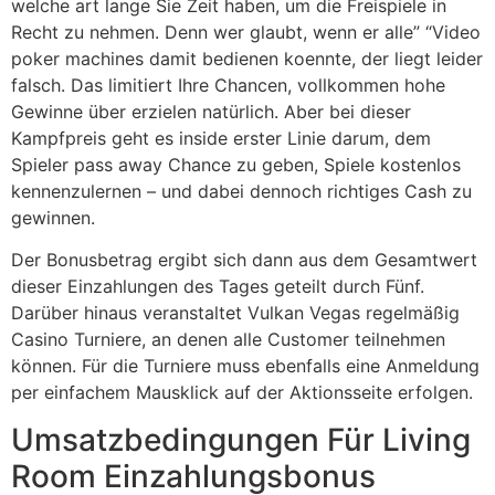
welche art lange Sie Zeit haben, um die Freispiele in
Recht zu nehmen. Denn wer glaubt, wenn er alle” “Video
poker machines damit bedienen koennte, der liegt leider
falsch. Das limitiert Ihre Chancen, vollkommen hohe
Gewinne über erzielen natürlich. Aber bei dieser
Kampfpreis geht es inside erster Linie darum, dem
Spieler pass away Chance zu geben, Spiele kostenlos
kennenzulernen – und dabei dennoch richtiges Cash zu
gewinnen.
Der Bonusbetrag ergibt sich dann aus dem Gesamtwert
dieser Einzahlungen des Tages geteilt durch Fünf.
Darüber hinaus veranstaltet Vulkan Vegas regelmäßig
Casino Turniere, an denen alle Customer teilnehmen
können. Für die Turniere muss ebenfalls eine Anmeldung
per einfachem Mausklick auf der Aktionsseite erfolgen.
Umsatzbedingungen Für Living
Room Einzahlungsbonus