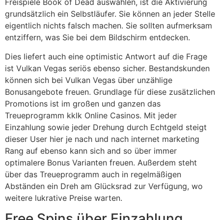
Freispiele Book of Dead auswählen, ist die Aktivierung
grundsätzlich ein Selbstläufer. Sie können an jeder Stelle
eigentlich nichts falsch machen. Sie sollten aufmerksam
entziffern, was Sie bei dem Bildschirm entdecken.
Dies liefert auch eine optimistic Antwort auf die Frage
ist Vulkan Vegas seriös ebenso sicher. Bestandskunden
können sich bei Vulkan Vegas über unzählige
Bonusangebote freuen. Grundlage für diese zusätzlichen
Promotions ist im großen und ganzen das
Treueprogramm kklk Online Casinos. Mit jeder
Einzahlung sowie jeder Drehung durch Echtgeld steigt
dieser User hier je nach und nach internet marketing
Rang auf ebenso kann sich and so über immer
optimalere Bonus Varianten freuen. Außerdem steht
über das Treueprogramm auch in regelmäßigen
Abständen ein Dreh am Glücksrad zur Verfügung, wo
weitere lukrative Preise warten.
Free Spins über Einzahlung