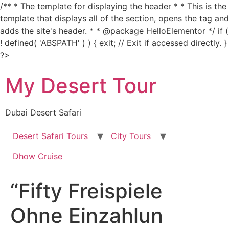
/** * The template for displaying the header * * This is the
template that displays all of the section, opens the tag and
adds the site's header. * * @package HelloElementor */ if (
! defined( 'ABSPATH' ) ) { exit; // Exit if accessed directly. }
Skip
?>
to
My Desert Tour
content
Dubai Desert Safari
Desert Safari Tours
City Tours
Dhow Cruise
“Fifty Freispiele
Ohne Einzahlun