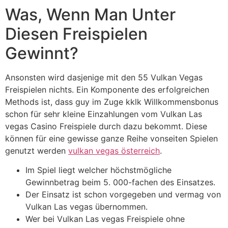
Was, Wenn Man Unter
Diesen Freispielen
Gewinnt?
Ansonsten wird dasjenige mit den 55 Vulkan Vegas
Freispielen nichts. Ein Komponente des erfolgreichen
Methods ist, dass guy im Zuge kklk Willkommensbonus
schon für sehr kleine Einzahlungen vom Vulkan Las
vegas Casino Freispiele durch dazu bekommt. Diese
können für eine gewisse ganze Reihe vonseiten Spielen
genutzt werden
vulkan vegas österreich
.
Im Spiel liegt welcher höchstmögliche
Gewinnbetrag beim 5. 000-fachen des Einsatzes.
Der Einsatz ist schon vorgegeben und vermag von
Vulkan Las vegas übernommen.
Wer bei Vulkan Las vegas Freispiele ohne