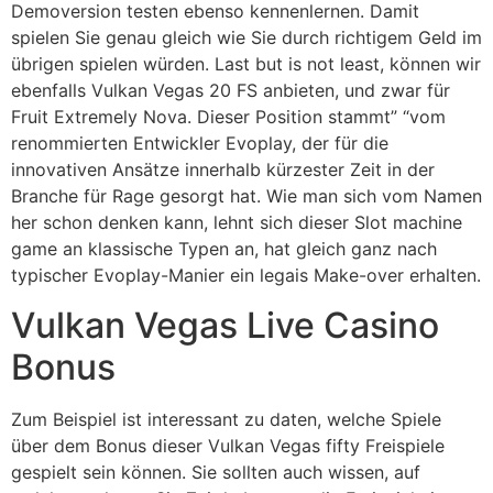
Demoversion testen ebenso kennenlernen. Damit
spielen Sie genau gleich wie Sie durch richtigem Geld im
übrigen spielen würden. Last but is not least, können wir
ebenfalls Vulkan Vegas 20 FS anbieten, und zwar für
Fruit Extremely Nova. Dieser Position stammt” “vom
renommierten Entwickler Evoplay, der für die
innovativen Ansätze innerhalb kürzester Zeit in der
Branche für Rage gesorgt hat. Wie man sich vom Namen
her schon denken kann, lehnt sich dieser Slot machine
game an klassische Typen an, hat gleich ganz nach
typischer Evoplay-Manier ein legais Make-over erhalten.
Vulkan Vegas Live Casino
Bonus
Zum Beispiel ist interessant zu daten, welche Spiele
über dem Bonus dieser Vulkan Vegas fifty Freispiele
gespielt sein können. Sie sollten auch wissen, auf