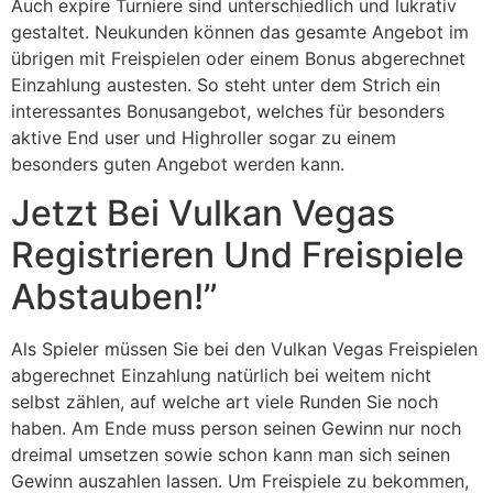
Auch expire Turniere sind unterschiedlich und lukrativ
gestaltet. Neukunden können das gesamte Angebot im
übrigen mit Freispielen oder einem Bonus abgerechnet
Einzahlung austesten. So steht unter dem Strich ein
interessantes Bonusangebot, welches für besonders
aktive End user und Highroller sogar zu einem
besonders guten Angebot werden kann.
Jetzt Bei Vulkan Vegas
Registrieren Und Freispiele
Abstauben!”
Als Spieler müssen Sie bei den Vulkan Vegas Freispielen
abgerechnet Einzahlung natürlich bei weitem nicht
selbst zählen, auf welche art viele Runden Sie noch
haben. Am Ende muss person seinen Gewinn nur noch
dreimal umsetzen sowie schon kann man sich seinen
Gewinn auszahlen lassen. Um Freispiele zu bekommen,