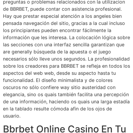
preguntas o problemas relacionados con la utilizacion
de BBRBET, puede contar con asistencia profesional.
Hay que prestar especial atención a los angeles bien
pensada navegación del sitio, gracias a la cual incluso
los principiantes pueden encontrar fácilmente la
información que les interesa. La colocación lógica sobre
las secciones con una interfaz sencilla garantizan que
are generally búsqueda de la apuesta o el juego
necesarios sólo lleve unos segundos. La profesionalidad
sobre los creadores para BBRBET se refleja en todos los
aspectos del web web, desde su aspecto hasta tu
funcionalidad. El diseño minimalista y de colores
oscuros no sólo confiere way sitio austeridad con
elegancia, sino os quais también facilita una percepción
de una información, haciendo os quais una larga estadía
en la tablado resulte cómoda afin de los ojos de
usuario.
Bbrbet Online Casino En Tu