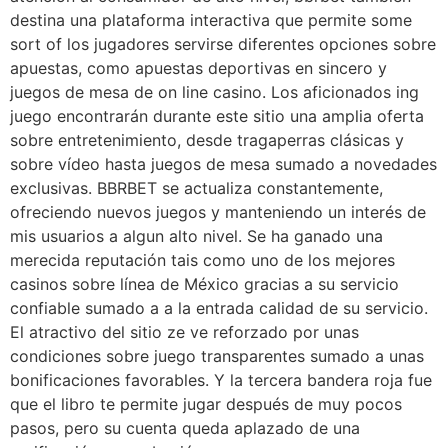
destina una plataforma interactiva que permite some
sort of los jugadores servirse diferentes opciones sobre
apuestas, como apuestas deportivas en sincero y
juegos de mesa de on line casino. Los aficionados ing
juego encontrarán durante este sitio una amplia oferta
sobre entretenimiento, desde tragaperras clásicas y
sobre vídeo hasta juegos de mesa sumado a novedades
exclusivas. BBRBET se actualiza constantemente,
ofreciendo nuevos juegos y manteniendo un interés de
mis usuarios a algun alto nivel. Se ha ganado una
merecida reputación tais como uno de los mejores
casinos sobre línea de México gracias a su servicio
confiable sumado a a la entrada calidad de su servicio.
El atractivo del sitio ze ve reforzado por unas
condiciones sobre juego transparentes sumado a unas
bonificaciones favorables. Y la tercera bandera roja fue
que el libro te permite jugar después de muy pocos
pasos, pero su cuenta queda aplazado de una