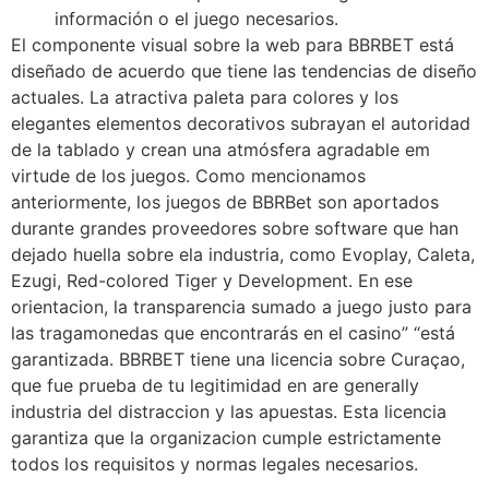
información o el juego necesarios.
El componente visual sobre la web para BBRBET está
diseñado de acuerdo que tiene las tendencias de diseño
actuales. La atractiva paleta para colores y los
elegantes elementos decorativos subrayan el autoridad
de la tablado y crean una atmósfera agradable em
virtude de los juegos. Como mencionamos
anteriormente, los juegos de BBRBet son aportados
durante grandes proveedores sobre software que han
dejado huella sobre ela industria, como Evoplay, Caleta,
Ezugi, Red-colored Tiger y Development. En ese
orientacion, la transparencia sumado a juego justo para
las tragamonedas que encontrarás en el casino” “está
garantizada. BBRBET tiene una licencia sobre Curaçao,
que fue prueba de tu legitimidad en are generally
industria del distraccion y las apuestas. Esta licencia
garantiza que la organizacion cumple estrictamente
todos los requisitos y normas legales necesarios.