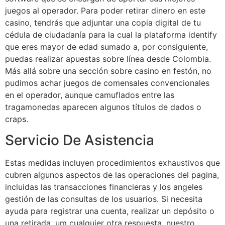
juegos al operador. Para poder retirar dinero en este
casino, tendrás que adjuntar una copia digital de tu
cédula de ciudadanía para la cual la plataforma identify
que eres mayor de edad sumado a, por consiguiente,
puedas realizar apuestas sobre línea desde Colombia.
Más allá sobre una sección sobre casino en festón, no
pudimos achar juegos de comensales convencionales
en el operador, aunque camuflados entre las
tragamonedas aparecen algunos títulos de dados o
craps.
Servicio De Asistencia
Estas medidas incluyen procedimientos exhaustivos que
cubren algunos aspectos de las operaciones del pagina,
incluidas las transacciones financieras y los angeles
gestión de las consultas de los usuarios. Si necesita
ayuda para registrar una cuenta, realizar un depósito o
una retirada, um cualquier otra respuesta, nuestro