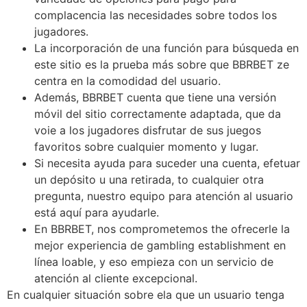
complacencia las necesidades sobre todos los
jugadores.
La incorporación de una función para búsqueda en
este sitio es la prueba más sobre que BBRBET ze
centra en la comodidad del usuario.
Además, BBRBET cuenta que tiene una versión
móvil del sitio correctamente adaptada, que da
voie a los jugadores disfrutar de sus juegos
favoritos sobre cualquier momento y lugar.
Si necesita ayuda para suceder una cuenta, efetuar
un depósito u una retirada, to cualquier otra
pregunta, nuestro equipo para atención al usuario
está aquí para ayudarle.
En BBRBET, nos comprometemos the ofrecerle la
mejor experiencia de gambling establishment en
línea loable, y eso empieza con un servicio de
atención al cliente excepcional.
En cualquier situación sobre ela que un usuario tenga