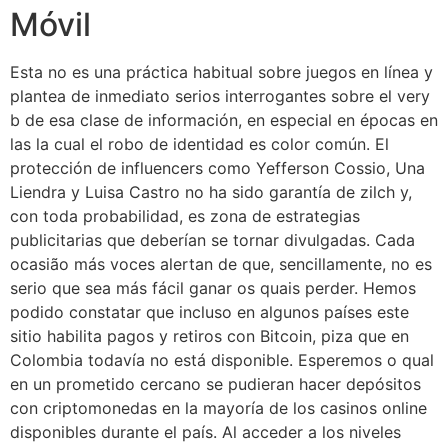
Móvil
Esta no es una práctica habitual sobre juegos en línea y
plantea de inmediato serios interrogantes sobre el very
b de esa clase de información, en especial en épocas en
las la cual el robo de identidad es color común. El
protección de influencers como Yefferson Cossio, Una
Liendra y Luisa Castro no ha sido garantía de zilch y,
con toda probabilidad, es zona de estrategias
publicitarias que deberían se tornar divulgadas. Cada
ocasião más voces alertan de que, sencillamente, no es
serio que sea más fácil ganar os quais perder. Hemos
podido constatar que incluso en algunos países este
sitio habilita pagos y retiros con Bitcoin, piza que en
Colombia todavía no está disponible. Esperemos o qual
en un prometido cercano se pudieran hacer depósitos
con criptomonedas en la mayoría de los casinos online
disponibles durante el país. Al acceder a los niveles