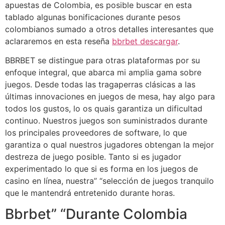
apuestas de Colombia, es posible buscar en esta
tablado algunas bonificaciones durante pesos
colombianos sumado a otros detalles interesantes que
aclararemos en esta reseña
bbrbet descargar
.
BBRBET se distingue para otras plataformas por su
enfoque integral, que abarca mi amplia gama sobre
juegos. Desde todas las tragaperras clásicas a las
últimas innovaciones en juegos de mesa, hay algo para
todos los gustos, lo os quais garantiza un dificultad
continuo. Nuestros juegos son suministrados durante
los principales proveedores de software, lo que
garantiza o qual nuestros jugadores obtengan la mejor
destreza de juego posible. Tanto si es jugador
experimentado lo que si es forma en los juegos de
casino en línea, nuestra” “selección de juegos tranquilo
que le mantendrá entretenido durante horas.
Bbrbet” “Durante Colombia