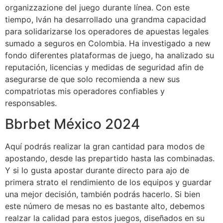
organizzazione del juego durante línea. Con este
tiempo, Iván ha desarrollado una grandma capacidad
para solidarizarse los operadores de apuestas legales
sumado a seguros en Colombia. Ha investigado a new
fondo diferentes plataformas de juego, ha analizado su
reputación, licencias y medidas de seguridad afin de
asegurarse de que solo recomienda a new sus
compatriotas mis operadores confiables y
responsables.
Bbrbet México 2024
Aquí podrás realizar la gran cantidad para modos de
apostando, desde las prepartido hasta las combinadas.
Y si lo gusta apostar durante directo para ajo de
primera strato el rendimiento de los equipos y guardar
una mejor decisión, también podrás hacerlo. Si bien
este número de mesas no es bastante alto, debemos
realzar la calidad para estos juegos, diseñados en su