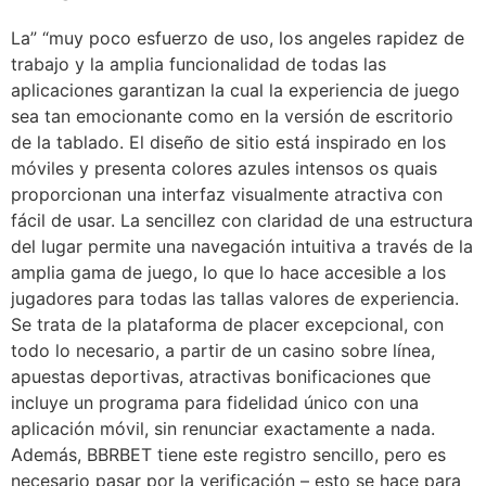
La” “muy poco esfuerzo de uso, los angeles rapidez de
trabajo y la amplia funcionalidad de todas las
aplicaciones garantizan la cual la experiencia de juego
sea tan emocionante como en la versión de escritorio
de la tablado. El diseño de sitio está inspirado en los
móviles y presenta colores azules intensos os quais
proporcionan una interfaz visualmente atractiva con
fácil de usar. La sencillez con claridad de una estructura
del lugar permite una navegación intuitiva a través de la
amplia gama de juego, lo que lo hace accesible a los
jugadores para todas las tallas valores de experiencia.
Se trata de la plataforma de placer excepcional, con
todo lo necesario, a partir de un casino sobre línea,
apuestas deportivas, atractivas bonificaciones que
incluye un programa para fidelidad único con una
aplicación móvil, sin renunciar exactamente a nada.
Además, BBRBET tiene este registro sencillo, pero es
necesario pasar por la verificación – esto se hace para