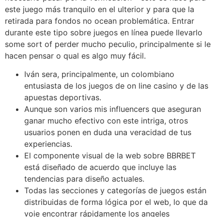
este juego más tranquilo en el ulterior y para que la
retirada para fondos no ocean problemática. Entrar
durante este tipo sobre juegos en línea puede llevarlo
some sort of perder mucho peculio, principalmente si le
hacen pensar o qual es algo muy fácil.
Iván sera, principalmente, un colombiano
entusiasta de los juegos de on line casino y de las
apuestas deportivas.
Aunque son varios mis influencers que aseguran
ganar mucho efectivo con este intriga, otros
usuarios ponen en duda una veracidad de tus
experiencias.
El componente visual de la web sobre BBRBET
está diseñado de acuerdo que incluye las
tendencias para diseño actuales.
Todas las secciones y categorías de juegos están
distribuidas de forma lógica por el web, lo que da
voie encontrar rápidamente los angeles