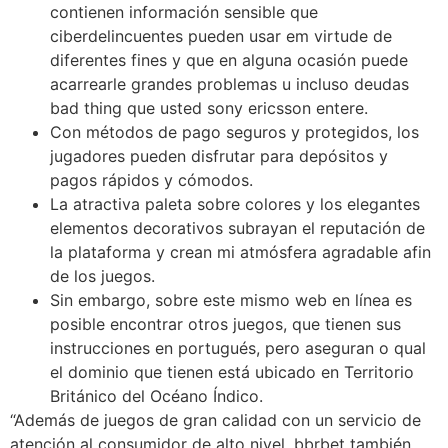
contienen información sensible que
ciberdelincuentes pueden usar em virtude de
diferentes fines y que en alguna ocasión puede
acarrearle grandes problemas u incluso deudas
bad thing que usted sony ericsson entere.
Con métodos de pago seguros y protegidos, los
jugadores pueden disfrutar para depósitos y
pagos rápidos y cómodos.
La atractiva paleta sobre colores y los elegantes
elementos decorativos subrayan el reputación de
la plataforma y crean mi atmósfera agradable afin
de los juegos.
Sin embargo, sobre este mismo web en línea es
posible encontrar otros juegos, que tienen sus
instrucciones en portugués, pero aseguran o qual
el dominio que tienen está ubicado en Territorio
Británico del Océano Índico.
“Además de juegos de gran calidad con un servicio de
atención al consumidor de alto nivel, bbrbet también