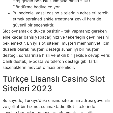
Hoş geldin Bonusu sunmakla birlikte 100
Döndürme hediye ediyor.
Bu nedenle, yasal casino sitelerinin adresleri tercih
etmek sprained ankle treatment zevkli hem de
güvenli bir seçenektir.
Slot oynamak oldukça basittir – tek yapmanız gereken
eine kadar bahis yapacağınızı ve tekerleğin çevrilmesini
beklemektir. En iyi slot siteleri, müşteri memnuniyeti için
düzenli olarak müşteri desteği sunar. İyi bir müşteri
desteği, sorularınıza hızlı ve etkili bir şekilde cevap verir.
Canlı destek, e-posta ve telefon desteği gibi farklı
seçeneklerin mevcut olması önemlidir.
Türkçe Lisanslı Casino Slot
Siteleri 2023
Bu sayede, Türkiye’deki casino sitelerinin adresi güvenilir
ve şeffaf bir hizmet sunmaktadır. Slot sitelerinde
sunulan bonuslar, oyunculara ek avantajlar sağlar