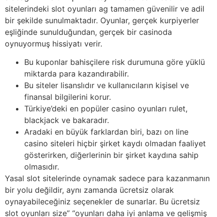
sitelerindeki slot oyunları ag tamamen güvenilir ve adil
bir şekilde sunulmaktadır. Oyunlar, gerçek kurpiyerler
eşliğinde sunulduğundan, gerçek bir casinoda
oynuyormuş hissiyatı verir.
Bu kuponlar bahisçilere risk durumuna göre yüklü
miktarda para kazandırabilir.
Bu siteler lisanslıdır ve kullanıcıların kişisel ve
finansal bilgilerini korur.
Türkiye’deki en popüler casino oyunları rulet,
blackjack ve bakaradır.
Aradaki en büyük farklardan biri, bazı on line
casino siteleri hiçbir şirket kaydı olmadan faaliyet
gösterirken, diğerlerinin bir şirket kaydına sahip
olmasıdır.
Yasal slot sitelerinde oynamak sadece para kazanmanın
bir yolu değildir, aynı zamanda ücretsiz olarak
oynayabileceğiniz seçenekler de sunarlar. Bu ücretsiz
slot oyunları size” “oyunları daha iyi anlama ve gelişmiş