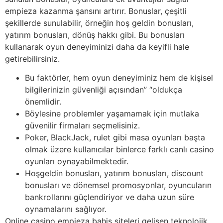
empieza kazanma şansını artırır. Bonuslar, çeşitli
şekillerde sunulabilir, örneğin hoş geldin bonusları,
yatırım bonusları, dönüş hakkı gibi. Bu bonusları
kullanarak oyun deneyiminizi daha da keyifli hale
getirebilirsiniz.
Bu faktörler, hem oyun deneyiminiz hem de kişisel
bilgilerinizin güvenliği açısından” “oldukça
önemlidir.
Böylesine problemler yaşamamak için mutlaka
güvenilir firmaları seçmelisiniz.
Poker, BlackJack, rulet gibi masa oyunları başta
olmak üzere kullanıcılar binlerce farklı canlı casino
oyunları oynayabilmektedir.
Hoşgeldin bonusları, yatırım bonusları, discount
bonusları ve dönemsel promosyonlar, oyuncuların
bankrollarını güçlendiriyor ve daha uzun süre
oynamalarını sağlıyor.
Online casino empieza bahis siteleri gelişen teknolojik