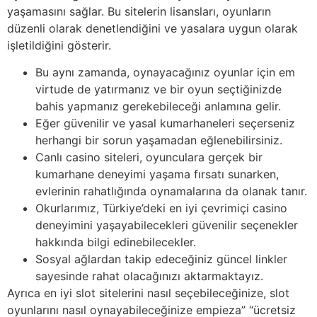
yaşamasını sağlar. Bu sitelerin lisansları, oyunların
düzenli olarak denetlendiğini ve yasalara uygun olarak
işletildiğini gösterir.
Bu aynı zamanda, oynayacağınız oyunlar için em
virtude de yatırmanız ve bir oyun seçtiğinizde
bahis yapmanız gerekebileceği anlamına gelir.
Eğer güvenilir ve yasal kumarhaneleri seçerseniz
herhangi bir sorun yaşamadan eğlenebilirsiniz.
Canlı casino siteleri, oyunculara gerçek bir
kumarhane deneyimi yaşama fırsatı sunarken,
evlerinin rahatlığında oynamalarına da olanak tanır.
Okurlarımız, Türkiye’deki en iyi çevrimiçi casino
deneyimini yaşayabilecekleri güvenilir seçenekler
hakkında bilgi edinebilecekler.
Sosyal ağlardan takip edeceğiniz güncel linkler
sayesinde rahat olacağınızı aktarmaktayız.
Ayrıca en iyi slot sitelerini nasıl seçebileceğinize, slot
oyunlarını nasıl oynayabileceğinize empieza” “ücretsiz