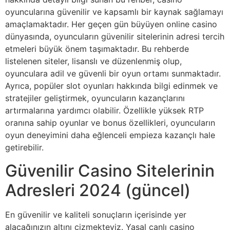
oyuncularına güvenilir ve kapsamlı bir kaynak sağlamayı
amaçlamaktadır. Her geçen gün büyüyen online casino
dünyasında, oyuncuların güvenilir sitelerinin adresi tercih
etmeleri büyük önem taşımaktadır. Bu rehberde
listelenen siteler, lisanslı ve düzenlenmiş olup,
oyunculara adil ve güvenli bir oyun ortamı sunmaktadır.
Ayrıca, popüler slot oyunları hakkında bilgi edinmek ve
stratejiler geliştirmek, oyuncuların kazançlarını
artırmalarına yardımcı olabilir. Özellikle yüksek RTP
oranına sahip oyunlar ve bonus özellikleri, oyuncuların
oyun deneyimini daha eğlenceli empieza kazançlı hale
getirebilir.
Güvenilir Casino Sitelerinin
Adresleri 2024 (güncel)
En güvenilir ve kaliteli sonuçların içerisinde yer
alacağınızın altını çizmekteyiz. Yasal canlı casino