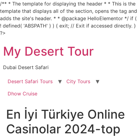
/** * The template for displaying the header * * This is the
template that displays all of the section, opens the tag and
adds the site's header. * * @package HelloElementor */ if (
! defined( 'ABSPATH' ) ) { exit; // Exit if accessed directly. }
Skip
?>
to
My Desert Tour
content
Dubai Desert Safari
Desert Safari Tours
City Tours
Dhow Cruise
En İyi Türkiye Online
Casinolar 2024-top