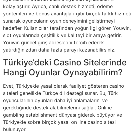
kolaylaştırır. Ayrıca, canlı destek hizmeti, ödeme
yöntemleri ve bonus avantajları gibi birçok farklı hizmeti
sunarak oyuncuların oyun deneyimini geliştirmeyi
hedefler. Kullanıcılar tarafından yoğun ilgi gören Youwin,
slot oyunlarında çeşitlilik ve kaliteyi bir araya getirir.
Youwin güncel giriş adreslerini tercih ederek
yatırdığınızdan daha fazla parayı kazanabilirsiniz.
Türkiye’deki Casino Sitelerinde
Hangi Oyunlar Oynayabilirim?
Evet, Türkiye’de yasal olarak faaliyet gösteren casino
siteleri genellikle Türkçe dil desteği sunar. Bu, Türk
oyuncularının oyunları daha iyi anlamalarını ve
gerektiğinde destek alabilmelerini sağlar. Online
gambling establishment dünyası giderek büyüyor ve
Türkiye’de sobre birçok yasal on line casino sitesi
bulunuyor.