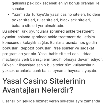
gelişmiş pek çok seçenek en iyi bonus oranları ile
sunulur.
Yazımızda Türkiye’de yasal casino siteleri, holdem
poker siteleri, rulet siteleri, blackjack siteleri,
bakara siteleri yer almaktadır.
Bu siteler Türk oyunculara sprained ankle treatment
oyunları anlama sprained ankle treatment de iletişim
konusunda kolaylık sağlar. Bunlar arasında hoş geldin
bonusları, depozit bonusları, free spinler ve sadakat
programları yer alır. Yasal bahis siteleri canlı iddaa
maçlarıyla yerli bahisçilerin tercihi olmaya devam ediyor.
Güvenilir lisanslara sahip bu siteler tüm kullanıcıların
yüksek oranlarla canlı bahis oynama heyecanı yaşatır.
Yasal Casino Sitelerinin
Avantajları Nelerdir?
Lisanslı bir şekilde hizmet veren şirketler aynı zamanda