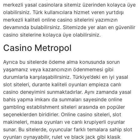
merkezli yasal casinolara sitemiz üzerinden kolayca üye
olabilirsiniz. Türk kullanıcılara hizmet veren yurtdışı
merkezli kaliteli online casino sitelerini yazımızın
devamında bulabilirsiniz. Sitemizde yer alan en güvenilir
casino sitelerine kolayca üye olabilirsiniz.
Casino Metropol
Ayrıca bu sitelerde ödeme alma konusunda sorun
yaşamanız veya kazancınızın ödenmemesi gibi
durumlarla karşılaşabilirsiniz. Türkiye’deki en iyi yasal
slot siteleri, durante kaliteli oyunları empieza canlı
casino deneyimini sunmaktadırlar. Aynı zamanda yasal
bahis yapma imkanı da sunmaları sayesinde online
gambling establishment siteleri arasında en popüler
seçeneklerden biridirler. Online casino siteleri, slot
makineleri, masa oyunları ve canlı krupiyerli oyunlar
sunar. Bu sitelerde, oyuncular farklı temalara sahip slot
oyunları oynayabilir, rulet ve black jack gibi klasik