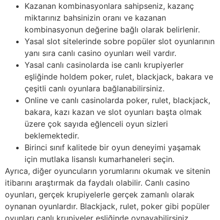
Kazanan kombinasyonlara sahipseniz, kazanç
miktarınız bahsinizin oranı ve kazanan
kombinasyonun değerine bağlı olarak belirlenir.
Yasal slot sitelerinde sobre popüler slot oyunlarının
yanı sıra canlı casino oyunları weil vardır.
Yasal canlı casinolarda ise canlı krupiyerler
eşliğinde holdem poker, rulet, blackjack, bakara ve
çeşitli canlı oyunlara bağlanabilirsiniz.
Online ve canlı casinolarda poker, rulet, blackjack,
bakara, kazı kazan ve slot oyunları başta olmak
üzere çok sayıda eğlenceli oyun sizleri
beklemektedir.
Birinci sınıf kalitede bir oyun deneyimi yaşamak
için mutlaka lisanslı kumarhaneleri seçin.
Ayrıca, diğer oyuncuların yorumlarını okumak ve sitenin
itibarını araştırmak da faydalı olabilir. Canlı casino
oyunları, gerçek krupiyelerle gerçek zamanlı olarak
oynanan oyunlardır. Blackjack, rulet, poker gibi popüler
oyunları canlı krupiyeler eşliğinde oynayabilirsiniz.