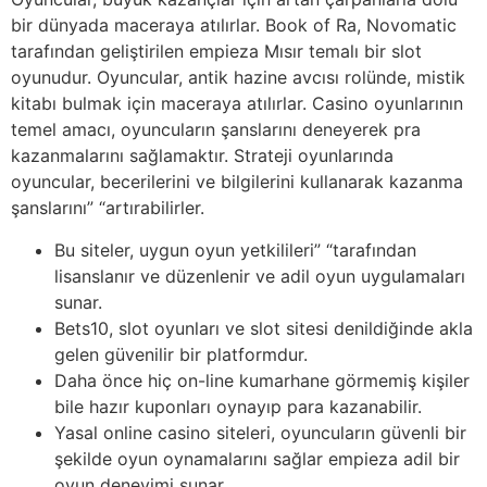
bir dünyada maceraya atılırlar. Book of Ra, Novomatic
tarafından geliştirilen empieza Mısır temalı bir slot
oyunudur. Oyuncular, antik hazine avcısı rolünde, mistik
kitabı bulmak için maceraya atılırlar. Casino oyunlarının
temel amacı, oyuncuların şanslarını deneyerek pra
kazanmalarını sağlamaktır. Strateji oyunlarında
oyuncular, becerilerini ve bilgilerini kullanarak kazanma
şanslarını” “artırabilirler.
Bu siteler, uygun oyun yetkilileri” “tarafından
lisanslanır ve düzenlenir ve adil oyun uygulamaları
sunar.
Bets10, slot oyunları ve slot sitesi denildiğinde akla
gelen güvenilir bir platformdur.
Daha önce hiç on-line kumarhane görmemiş kişiler
bile hazır kuponları oynayıp para kazanabilir.
Yasal online casino siteleri, oyuncuların güvenli bir
şekilde oyun oynamalarını sağlar empieza adil bir
oyun deneyimi sunar.