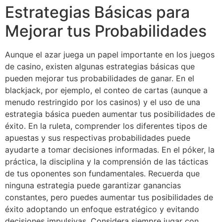
Estrategias Básicas para
Mejorar tus Probabilidades
Aunque el azar juega un papel importante en los juegos
de casino, existen algunas estrategias básicas que
pueden mejorar tus probabilidades de ganar. En el
blackjack, por ejemplo, el conteo de cartas (aunque a
menudo restringido por los casinos) y el uso de una
estrategia básica pueden aumentar tus posibilidades de
éxito. En la ruleta, comprender los diferentes tipos de
apuestas y sus respectivas probabilidades puede
ayudarte a tomar decisiones informadas. En el póker, la
práctica, la disciplina y la comprensión de las tácticas
de tus oponentes son fundamentales. Recuerda que
ninguna estrategia puede garantizar ganancias
constantes, pero puedes aumentar tus posibilidades de
éxito adoptando un enfoque estratégico y evitando
decisiones impulsivas. Considera siempre jugar con