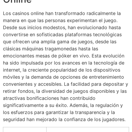
Los casinos online han transformado radicalmente la
manera en que las personas experimentan el juego.
Desde sus inicios modestos, han evolucionado hasta
convertirse en sofisticadas plataformas tecnológicas
que ofrecen una amplia gama de juegos, desde las
clásicas máquinas tragamonedas hasta las
emocionantes mesas de póker en vivo. Esta evolución
ha sido impulsada por los avances en la tecnología de
internet, la creciente popularidad de los dispositivos
móviles y la demanda de opciones de entretenimiento
convenientes y accesibles. La facilidad para depositar y
retirar fondos, la diversidad de juegos disponibles y las
atractivas bonificaciones han contribuido
significativamente a su éxito. Además, la regulación y
los esfuerzos para garantizar la transparencia y la
seguridad han mejorado la confianza de los jugadores.