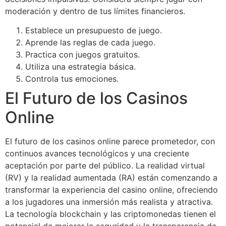
moderación y dentro de tus límites financieros.
Establece un presupuesto de juego.
Aprende las reglas de cada juego.
Practica con juegos gratuitos.
Utiliza una estrategia básica.
Controla tus emociones.
El Futuro de los Casinos
Online
El futuro de los casinos online parece prometedor, con
continuos avances tecnológicos y una creciente
aceptación por parte del público. La realidad virtual
(RV) y la realidad aumentada (RA) están comenzando a
transformar la experiencia del casino online, ofreciendo
a los jugadores una inmersión más realista y atractiva.
La tecnología blockchain y las criptomonedas tienen el