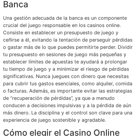
Banca
Una gestión adecuada de la banca es un componente
crucial del juego responsable en los casinos online.
Consiste en establecer un presupuesto de juego y
ceñirse a él, evitando la tentación de perseguir pérdidas
o gastar más de lo que puedes permitirte perder. Dividir
tu presupuesto en sesiones de juego más pequeñas y
establecer límites de apuestas te ayudará a prolongar
tu tiempo de juego y a minimizar el riesgo de pérdidas
significativas. Nunca juegues con dinero que necesitas
para cubrir tus gastos esenciales, como alquiler, comida
o facturas. Además, es importante evitar las estrategias
de “recuperación de pérdidas”, ya que a menudo
conducen a decisiones impulsivas y a la pérdida de aún
más dinero. La disciplina y el control son clave para una
experiencia de juego sostenible y agradable.
Cómo elegir el Casino Online