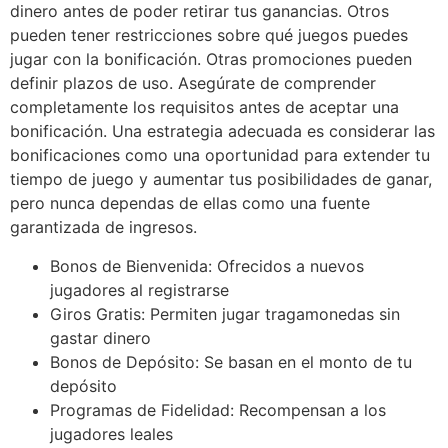
dinero antes de poder retirar tus ganancias. Otros
pueden tener restricciones sobre qué juegos puedes
jugar con la bonificación. Otras promociones pueden
definir plazos de uso. Asegúrate de comprender
completamente los requisitos antes de aceptar una
bonificación. Una estrategia adecuada es considerar las
bonificaciones como una oportunidad para extender tu
tiempo de juego y aumentar tus posibilidades de ganar,
pero nunca dependas de ellas como una fuente
garantizada de ingresos.
Bonos de Bienvenida: Ofrecidos a nuevos
jugadores al registrarse
Giros Gratis: Permiten jugar tragamonedas sin
gastar dinero
Bonos de Depósito: Se basan en el monto de tu
depósito
Programas de Fidelidad: Recompensan a los
jugadores leales