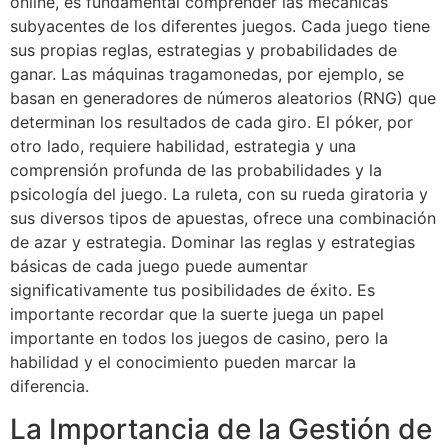
online, es fundamental comprender las mecánicas
subyacentes de los diferentes juegos. Cada juego tiene
sus propias reglas, estrategias y probabilidades de
ganar. Las máquinas tragamonedas, por ejemplo, se
basan en generadores de números aleatorios (RNG) que
determinan los resultados de cada giro. El póker, por
otro lado, requiere habilidad, estrategia y una
comprensión profunda de las probabilidades y la
psicología del juego. La ruleta, con su rueda giratoria y
sus diversos tipos de apuestas, ofrece una combinación
de azar y estrategia. Dominar las reglas y estrategias
básicas de cada juego puede aumentar
significativamente tus posibilidades de éxito. Es
importante recordar que la suerte juega un papel
importante en todos los juegos de casino, pero la
habilidad y el conocimiento pueden marcar la
diferencia.
La Importancia de la Gestión de