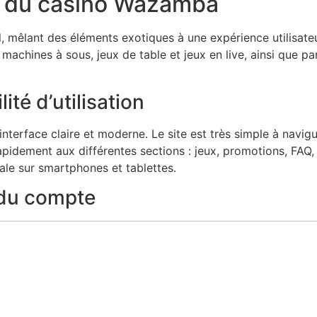
e du casino Wazamba
 mêlant des éléments exotiques à une expérience utilisateur
 machines à sous, jeux de table et jeux en live, ainsi que 
lité d’utilisation
nterface claire et moderne. Le site est très simple à navi
dement aux différentes sections : jeux, promotions, FAQ, e
ale sur smartphones et tablettes.
n du compte