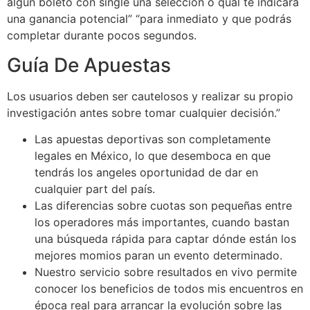
algun boleto con single una selección o qual te indicará
una ganancia potencial” “para inmediato y que podrás
completar durante pocos segundos.
Guía De Apuestas
Los usuarios deben ser cautelosos y realizar su propio
investigación antes sobre tomar cualquier decisión.”
Las apuestas deportivas son completamente
legales en México, lo que desemboca en que
tendrás los angeles oportunidad de dar en
cualquier part del país.
Las diferencias sobre cuotas son pequeñas entre
los operadores más importantes, cuando bastan
una búsqueda rápida para captar dónde están los
mejores momios paran un evento determinado.
Nuestro servicio sobre resultados en vivo permite
conocer los beneficios de todos mis encuentros en
época real para arrancar la evolución sobre las