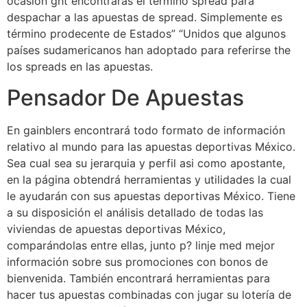
ocasión ght encontrarás el término spread para
despachar a las apuestas de spread. Simplemente es
término prodecente de Estados” “Unidos que algunos
países sudamericanos han adoptado para referirse the
los spreads en las apuestas.
Pensador De Apuestas
En gainblers encontrará todo formato de información
relativo al mundo para las apuestas deportivas México.
Sea cual sea su jerarquia y perfil asi como apostante,
en la página obtendrá herramientas y utilidades la cual
le ayudarán con sus apuestas deportivas México. Tiene
a su disposición el análisis detallado de todas las
viviendas de apuestas deportivas México,
comparándolas entre ellas, junto p? linje med mejor
información sobre sus promociones con bonos de
bienvenida. También encontrará herramientas para
hacer tus apuestas combinadas con jugar su lotería de