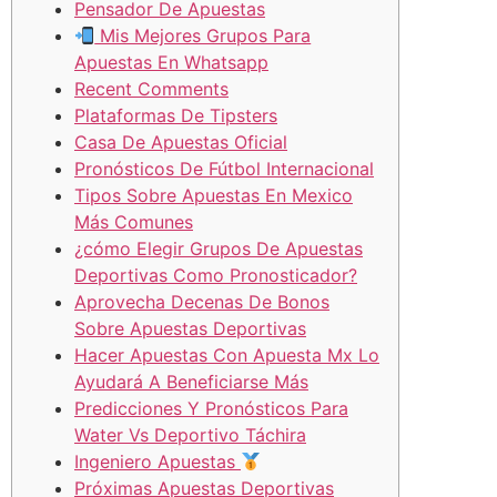
Pensador De Apuestas
Mis Mejores Grupos Para
Apuestas En Whatsapp
Recent Comments
Plataformas De Tipsters
Casa De Apuestas Oficial
Pronósticos De Fútbol Internacional
Tipos Sobre Apuestas En Mexico
Más Comunes
¿cómo Elegir Grupos De Apuestas
Deportivas Como Pronosticador?
Aprovecha Decenas De Bonos
Sobre Apuestas Deportivas
Hacer Apuestas Con Apuesta Mx Lo
Ayudará A Beneficiarse Más
Predicciones Y Pronósticos Para
Water Vs Deportivo Táchira
Ingeniero Apuestas
Próximas Apuestas Deportivas