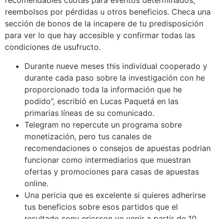
recomendables cuotas para eventos determinados,
reembolsos por pérdidas u otros beneficios. Checa una
sección de bonos de la incapere de tu predisposición
para ver lo que hay accesible y confirmar todas las
condiciones de usufructo.
Durante nueve meses this individual cooperado y
durante cada paso sobre la investigación con he
proporcionado toda la información que he
podido”, escribió en Lucas Paquetá en las
primarias líneas de su comunicado.
Telegram no repercute un programa sobre
monetización, pero tus canales de
recomendaciones o consejos de apuestas podrian
funcionar como intermediarios que muestran
ofertas y promociones para casas de apuestas
online.
Una pericia que es excelente si quieres adherirse
tus beneficios sobre esos partidos que el
resultado sony ericsson ve venir a partir de 10