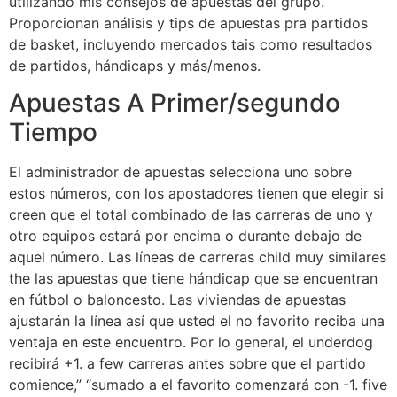
utilizando mis consejos de apuestas del grupo.
Proporcionan análisis y tips de apuestas pra partidos
de basket, incluyendo mercados tais como resultados
de partidos, hándicaps y más/menos.
Apuestas A Primer/segundo
Tiempo
El administrador de apuestas selecciona uno sobre
estos números, con los apostadores tienen que elegir si
creen que el total combinado de las carreras de uno y
otro equipos estará por encima o durante debajo de
aquel número. Las líneas de carreras child muy similares
the las apuestas que tiene hándicap que se encuentran
en fútbol o baloncesto. Las viviendas de apuestas
ajustarán la línea así que usted el no favorito reciba una
ventaja en este encuentro. Por lo general, el underdog
recibirá +1. a few carreras antes sobre que el partido
comience,” “sumado a el favorito comenzará con -1. five