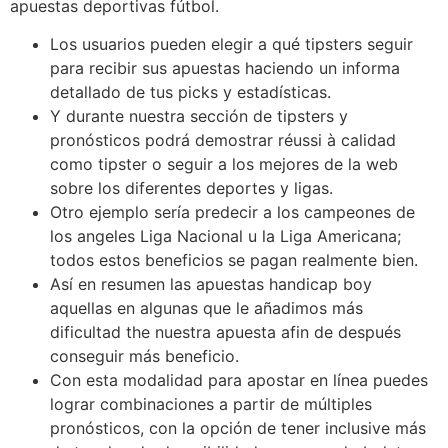
apuestas deportivas fútbol.
Los usuarios pueden elegir a qué tipsters seguir
para recibir sus apuestas haciendo un informa
detallado de tus picks y estadísticas.
Y durante nuestra sección de tipsters y
pronósticos podrá demostrar réussi à calidad
como tipster o seguir a los mejores de la web
sobre los diferentes deportes y ligas.
Otro ejemplo sería predecir a los campeones de
los angeles Liga Nacional u la Liga Americana;
todos estos beneficios se pagan realmente bien.
Así en resumen las apuestas handicap boy
aquellas en algunas que le añadimos más
dificultad the nuestra apuesta afin de después
conseguir más beneficio.
Con esta modalidad para apostar en línea puedes
lograr combinaciones a partir de múltiples
pronósticos, con la opción de tener inclusive más