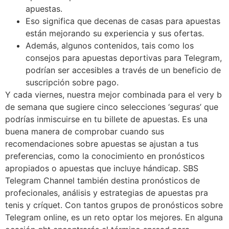
apuestas.
Eso significa que decenas de casas para apuestas
están mejorando su experiencia y sus ofertas.
Además, algunos contenidos, tais como los
consejos para apuestas deportivas para Telegram,
podrían ser accesibles a través de un beneficio de
suscripción sobre pago.
Y cada viernes, nuestra mejor combinada para el very b
de semana que sugiere cinco selecciones ‘seguras’ que
podrías inmiscuirse en tu billete de apuestas. Es una
buena manera de comprobar cuando sus
recomendaciones sobre apuestas se ajustan a tus
preferencias, como la conocimiento en pronósticos
apropiados o apuestas que incluye hándicap. SBS
Telegram Channel también destina pronósticos de
profecionales, análisis y estrategias de apuestas pra
tenis y críquet. Con tantos grupos de pronósticos sobre
Telegram online, es un reto optar los mejores. En alguna