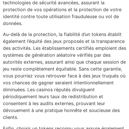
technologies de sécurité avancées, assurant la
protection de vos opérations et la protection de votre
identité contre toute utilisation frauduleuse ou vol de
données.
Au-delà de la protection, la fiabilité d’un tokens établit
également l’équité des jeux proposés et la transparence
des activités. Les établissements certifiés emploient des
systèmes de génération aléatoire vérifiés par des
autorités externes, assurant ainsi que chaque session de
jeu reste complètement équitable. Sans cette garantie,
vous pourriez vous retrouver face à des jeux truqués où
vos chances de gagner seraient intentionnellement
diminuées. Les casinos réputés divulguent
périodiquement leurs taux de redistribution et
consentent à les audits externes, prouvant leur
dévouement à une pratique honnête et soucieuse des
clients.
Enfin, choisir un tokens reconnu vous assure également