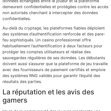
données échangées entre le joueur et la plateforme
demeurent confidentielles et protégées contre les accès
non autorisés cherchant à intercepter des données
confidentielles.
Au-delà du cryptage, les plateformes fiables déploient
des systèmes d’authentification renforcée et des pare-
feu sophistiqués. Un casino professionnel offre
habituellement l’authentification à deux facteurs pour
protéger les comptes utilisateurs et réalise des
sauvegardes régulières de ses données. Les débutants
doivent aussi s’assurer que la plateforme de jeu travaille
avec des fournisseurs de paiement certifiés et emploie
des systèmes RNG validés pour garantir l’équité des
résultats des parties.
La réputation et les avis des
gamers