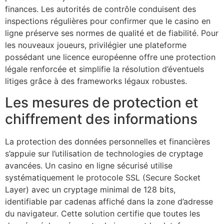
finances. Les autorités de contrôle conduisent des
inspections régulières pour confirmer que le casino en
ligne préserve ses normes de qualité et de fiabilité. Pour
les nouveaux joueurs, privilégier une plateforme
possédant une licence européenne offre une protection
légale renforcée et simplifie la résolution d’éventuels
litiges grâce à des frameworks légaux robustes.
Les mesures de protection et
chiffrement des informations
La protection des données personnelles et financières
s’appuie sur l’utilisation de technologies de cryptage
avancées. Un casino en ligne sécurisé utilise
systématiquement le protocole SSL (Secure Socket
Layer) avec un cryptage minimal de 128 bits,
identifiable par cadenas affiché dans la zone d’adresse
du navigateur. Cette solution certifie que toutes les