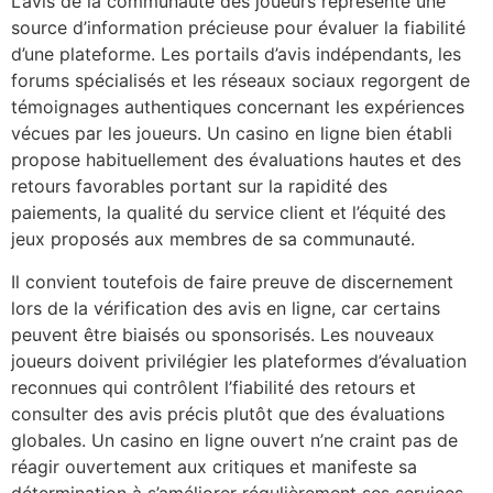
L’avis de la communauté des joueurs représente une
source d’information précieuse pour évaluer la fiabilité
d’une plateforme. Les portails d’avis indépendants, les
forums spécialisés et les réseaux sociaux regorgent de
témoignages authentiques concernant les expériences
vécues par les joueurs. Un casino en ligne bien établi
propose habituellement des évaluations hautes et des
retours favorables portant sur la rapidité des
paiements, la qualité du service client et l’équité des
jeux proposés aux membres de sa communauté.
Il convient toutefois de faire preuve de discernement
lors de la vérification des avis en ligne, car certains
peuvent être biaisés ou sponsorisés. Les nouveaux
joueurs doivent privilégier les plateformes d’évaluation
reconnues qui contrôlent l’fiabilité des retours et
consulter des avis précis plutôt que des évaluations
globales. Un casino en ligne ouvert n’ne craint pas de
réagir ouvertement aux critiques et manifeste sa
détermination à s’améliorer régulièrement ses services