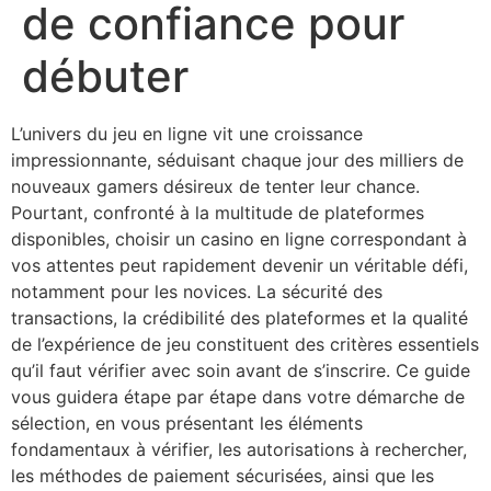
de confiance pour
débuter
L’univers du jeu en ligne vit une croissance
impressionnante, séduisant chaque jour des milliers de
nouveaux gamers désireux de tenter leur chance.
Pourtant, confronté à la multitude de plateformes
disponibles, choisir un casino en ligne correspondant à
vos attentes peut rapidement devenir un véritable défi,
notamment pour les novices. La sécurité des
transactions, la crédibilité des plateformes et la qualité
de l’expérience de jeu constituent des critères essentiels
qu’il faut vérifier avec soin avant de s’inscrire. Ce guide
vous guidera étape par étape dans votre démarche de
sélection, en vous présentant les éléments
fondamentaux à vérifier, les autorisations à rechercher,
les méthodes de paiement sécurisées, ainsi que les