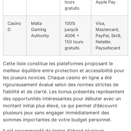
tours
Apple Pay
gratuits
Casino
Malta
100%
Visa,
D
Gaming
jusqu’à
Mastercard,
Authority
400€ +
PayPal, Skrill,
150 tours
Neteller,
gratuits
Paysafecard
Cette liste constitue les plateformes proposant le
meilleur équilibre entre protection et accessibilité pour
les joueurs novices. Chaque casino en ligne a été
rigoureusement évalué selon des normes strictes de
fiabilité et de clarté. Les bonus présentés représentent
des opportunités intéressantes pour débuter avec un
montant initial plus élevé, ce qui permet d’découvrir
plusieurs jeux sans engager immédiatement des
sommes importantes de votre budget personnel.
Il est recommandé de tester d’abord plusieurs