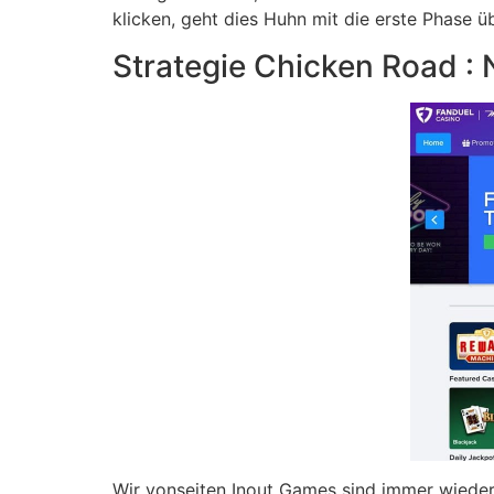
klicken, geht dies Huhn mit die erste Phase üb
Strategie Chicken Road : 
Wir vonseiten Inout Games sind immer wieder 