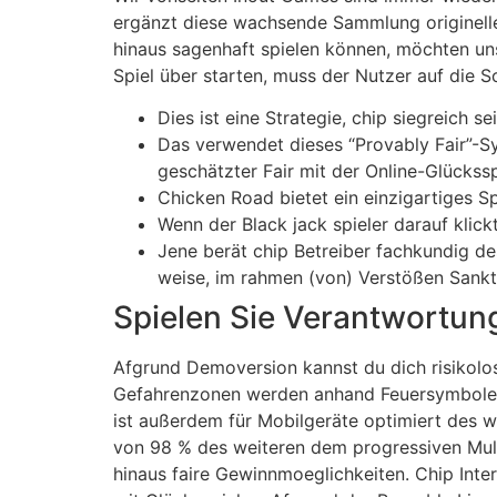
ergänzt diese wachsende Sammlung origineller
hinaus sagenhaft spielen können, möchten uns
Spiel über starten, muss der Nutzer auf die Sc
Dies ist eine Strategie, chip siegreich 
Das verwendet dieses “Provably Fair”-Sy
geschätzter Fair mit der Online-Glückss
Chicken Road bietet ein einzigartiges S
Wenn der Black jack spieler darauf klic
Jene berät chip Betreiber fachkundig des
weise, im rahmen (von) Verstößen Sankt
Spielen Sie Verantwortung
Afgrund Demoversion kannst du dich risikolos
Gefahrenzonen werden anhand Feuersymbole vi
ist außerdem für Mobilgeräte optimiert des w
von 98 % des weiteren dem progressiven Multi
hinaus faire Gewinnmoeglichkeiten. Chip Inte