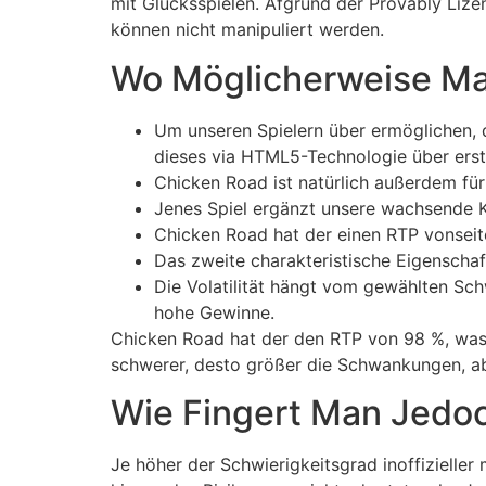
mit Glücksspielen. Afgrund der Provably Liz
können nicht manipuliert werden.
Wo Möglicherweise Man
Um unseren Spielern über ermöglichen, 
dieses via HTML5-Technologie über erste
Chicken Road ist natürlich außerdem für
Jenes Spiel ergänzt unsere wachsende Kol
Chicken Road hat der einen RTP vonseit
Das zweite charakteristische Eigenschaf
Die Volatilität hängt vom gewählten Sch
hohe Gewinne.
Chicken Road hat der den RTP von 98 %, was ü
schwerer, desto größer die Schwankungen, a
Wie Fingert Man Jedo
Je höher der Schwierigkeitsgrad inoffizieller m