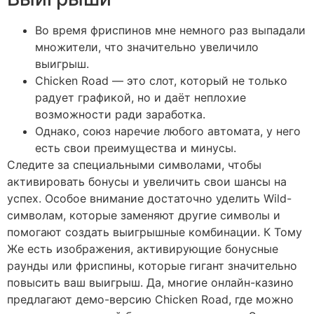
Во время фриспинов мне немного раз выпадали
множители, что значительно увеличило
выигрыш.
Chicken Road — это слот, который не только
радует графикой, но и даёт неплохие
возможности ради заработка.
Однако, союз наречие любого автомата, у него
есть свои преимущества и минусы.
Следите за специальными символами, чтобы
активировать бонусы и увеличить свои шансы на
успех. Особое внимание достаточно уделить Wild-
символам, которые заменяют другие символы и
помогают создать выигрышные комбинации. К Тому
Же есть изображения, активирующие бонусные
раунды или фриспины, которые гигант значительно
повысить ваш выигрыш. Да, многие онлайн-казино
предлагают демо-версию Chicken Road, где можно