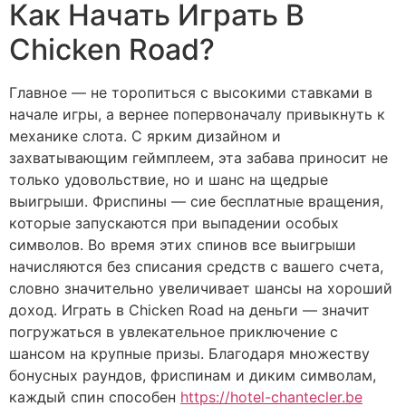
Как Начать Играть В
Chicken Road?
Главное — не торопиться с высокими ставками в
начале игры, а вернее попервоначалу привыкнуть к
механике слота. С ярким дизайном и
захватывающим геймплеем, эта забава приносит не
только удовольствие, но и шанс на щедрые
выигрыши. Фриспины — сие бесплатные вращения,
которые запускаются при выпадении особых
символов. Во время этих спинов все выигрыши
начисляются без списания средств с вашего счета,
словно значительно увеличивает шансы на хороший
доход. Играть в Chicken Road на деньги — значит
погружаться в увлекательное приключение с
шансом на крупные призы. Благодаря множеству
бонусных раундов, фриспинам и диким символам,
каждый спин способен
https://hotel-chantecler.be