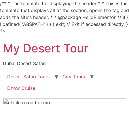
/** * The template for displaying the header * * This is the
template that displays all of the section, opens the tag and
adds the site's header. * * @package HelloElementor */ if (
! defined( 'ABSPATH' ) ) { exit; // Exit if accessed directly. }
Skip
?>
to
My Desert Tour
content
Dubai Desert Safari
Desert Safari Tours
City Tours
Dhow Cruise