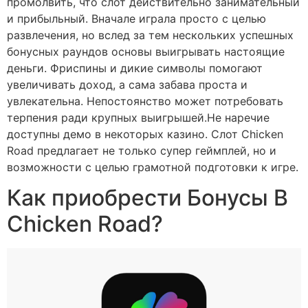
промолвить, что слот действительно занимательный
и прибыльный. Вначале играла просто с целью
развлечения, но вслед за тем нескольких успешных
бонусных раундов основы выигрывать настоящие
деньги. Фриспины и дикие символы помогают
увеличивать доход, а сама забава проста и
увлекательна. Непостоянство может потребовать
терпения ради крупных выигрышей.Не наречие
доступны демо в некоторых казино. Слот Chicken
Road предлагает не только супер геймплей, но и
возможности с целью грамотной подготовки к игре.
Как приобрести Бонусы В
Chicken Road?