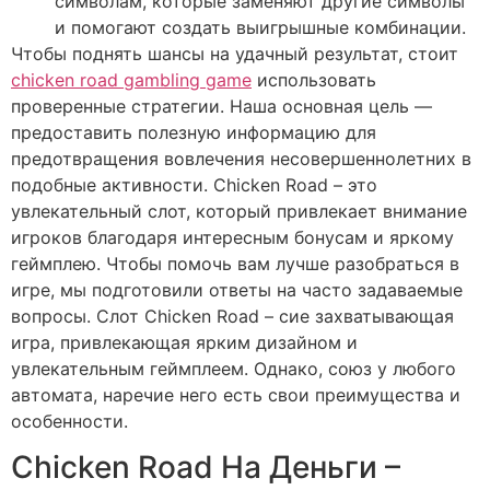
символам, которые заменяют другие символы
и помогают создать выигрышные комбинации.
Чтобы поднять шансы на удачный результат, стоит
chicken road gambling game
использовать
проверенные стратегии. Наша основная цель —
предоставить полезную информацию для
предотвращения вовлечения несовершеннолетних в
подобные активности. Chicken Road – это
увлекательный слот, который привлекает внимание
игроков благодаря интересным бонусам и яркому
геймплею. Чтобы помочь вам лучше разобраться в
игре, мы подготовили ответы на часто задаваемые
вопросы. Слот Chicken Road – сие захватывающая
игра, привлекающая ярким дизайном и
увлекательным геймплеем. Однако, союз у любого
автомата, наречие него есть свои преимущества и
особенности.
Chicken Road На Деньги –