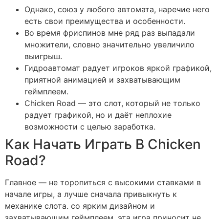
Однако, союз у любого автомата, наречие него
есть свои преимущества и особенности.
Во время фриспинов мне ряд раз выпадали
множители, словно значительно увеличило
выигрыш.
Гидроавтомат радует игроков яркой графикой,
приятной анимацией и захватывающим
геймплеем.
Chicken Road — это слот, который не только
радует графикой, но и даёт неплохие
возможности с целью заработка.
Как Начать Играть В Chicken
Road?
Главное — не торопиться с высокими ставками в
начале игры, а лучше сначала привыкнуть к
механике слота. со ярким дизайном и
захватывающим геймплеем, эта игра приносит не