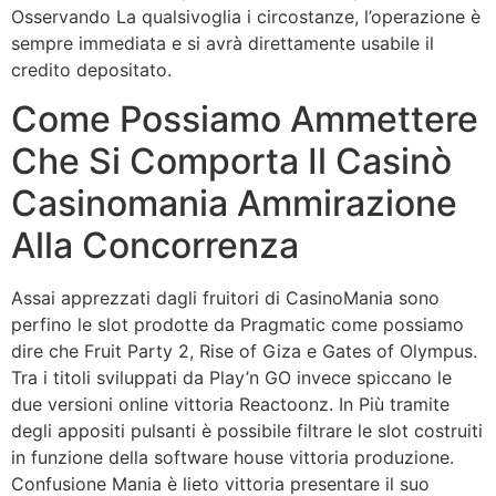
Osservando La qualsivoglia i circostanze, l’operazione è
sempre immediata e si avrà direttamente usabile il
credito depositato.
Come Possiamo Ammettere
Che Si Comporta Il Casinò
Casinomania Ammirazione
Alla Concorrenza
Assai apprezzati dagli fruitori di CasinoMania sono
perfino le slot prodotte da Pragmatic come possiamo
dire che Fruit Party 2, Rise of Giza e Gates of Olympus.
Tra i titoli sviluppati da Play’n GO invece spiccano le
due versioni online vittoria Reactoonz. In Più tramite
degli appositi pulsanti è possibile filtrare le slot costruiti
in funzione della software house vittoria produzione.
Confusione Mania è lieto vittoria presentare il suo