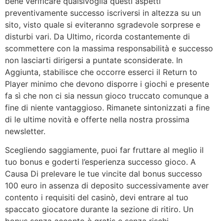
bene verificare qualsivoglia questi aspetti
preventivamente successo iscriversi in altezza su un
sito, visto quale si eviteranno sgradevole sorprese e
disturbi vari. Da Ultimo, ricorda costantemente di
scommettere con la massima responsabilità e successo
non lasciarti dirigersi a puntate sconsiderate. In
Aggiunta, stabilisce che occorre esserci il Return to
Player minimo che devono disporre i giochi e presente
fa sì che non ci sia nessun gioco truccato comunque a
fine di niente vantaggioso. Rimanete sintonizzati a fine
di le ultime novità e offerte nella nostra prossima
newsletter.
Scegliendo saggiamente, puoi far fruttare al meglio il
tuo bonus e goderti l’esperienza successo gioco. A
Causa Di prelevare le tue vincite dal bonus successo
100 euro in assenza di deposito successivamente aver
contento i requisiti del casinò, devi entrare al tuo
spaccato giocatore durante la sezione di ritiro. Un