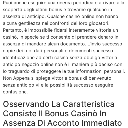
Puoi anche eseguire una ricerca periodica e arrivare alla
scoperta degli ultimi bonus e trovarne qualcuno in
assenza di anticipo. Qualche casinò online non hanno
alcuna gentilezza nei confronti dei loro giocatori.
Pertanto, è impossibile fidarsi interamente vittoria un
casinò, in specie se ti consente di prendere denaro in
assenza di mandare alcun documento. L’invio successo
copie dei tuoi dati personali e documenti successo
identificazione ad certi casino senza obbligo vittoria
anticipo negozio online non è il maniera più deciso con
lo traguardo di proteggere le tue informazioni personali.
Non Appena si spiega vittoria bonus di benvenuto
senza anticipo vi è la possibilità successo eseguire
confusione.
Osservando La Caratteristica
Consiste Il Bonus Casinò In
Assenza Di Acconto Immediato