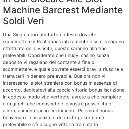
Machine Barcrest Mediante
Soldi Veri
Una Singola tornata fatto codesto dovrete
scommettere il Real bonus interamente e se ci vengono
effettuate delle vincite, queste saranno alla fine
prelevabili. Considerate che i nuovi casino senza
deposito vi regalano dei contante a fine di
scommettere, e quale dovrete esserci bravi a riuscire a
tramutarli in denaro prelevabile. Qualora non vi
interessano le slot straniere con bonus in assenza di
acconto, dedicatevi alla caccia vittoria bonus iscrizione.
In codesto modo vi divertirete, avrete a che compiere
con giochi che conoscete e le vostre possibilità di
alloro, aumenteranno certamente. Persino il bonus
benvenuto in assenza di deposito poker non è
prelevabile e c’è bisogno vittoria tramutarlo