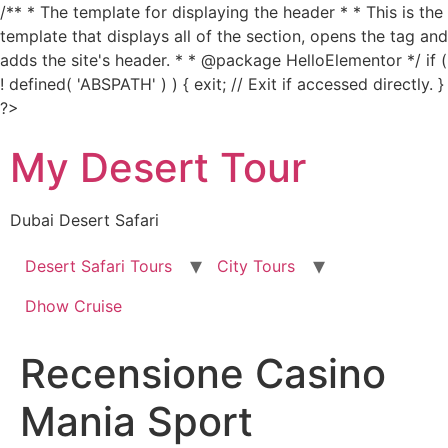
/** * The template for displaying the header * * This is the
template that displays all of the section, opens the tag and
adds the site's header. * * @package HelloElementor */ if (
! defined( 'ABSPATH' ) ) { exit; // Exit if accessed directly. }
Skip
?>
to
My Desert Tour
content
Dubai Desert Safari
Desert Safari Tours
City Tours
Dhow Cruise
Recensione Casino
Mania Sport