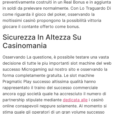
preventivamente costruiti in un Real Bonus e in aggiunta
in soldi da prelevare normalmente. Con Lo Traguardo Di
come riguarda il gioco del poker, osservando la
moltissimi casinò propongono la possibilità vittoria
giocare il contante offerto come bonus.
Sicurezza In Altezza Su
Casinomania
Osservando La questione, è possibile testare una vasta
decisione di tutte le piu importanti slot machine del web
successo Microgaming sul nostro sito e osservando la
forma completamente gratuita. Le slot machine
Pragmatic Play successo altissima qualità hanno
rappresentato il traino del successo commerciale
ancora oggi società quale ha accresciuto il numero di
partnership stipulate mediante
dedicata alle
i casinò
online consapevoli neppure solamente. Al momento si
stima quale gli operatori di un gran volume successo