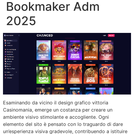
Bookmaker Adm
2025
Esaminando da vicino il design grafico vittoria
Casinomania, emerge un costanza per creare un
ambiente visivo stimolante e accogliente. Ogni
elemento del sito è pensato con lo traguardo di dare
un’esperienza visiva gradevole, contribuendo a istituire