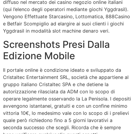
diffuso nel mercato dei casino negozio online italiani
(qui l’elenco degli operatori mediante giochi Yggdrasil).
Vengono Effettuate Starcasino, Lottomatica, 888Casino
e Betfair Scompiglio ad elargire ai suoi clienti i giochi
Yggdrasil in modalità slot machine denaro veri.
Screenshots Presi Dalla
Edizione Mobile
Il portale online è condizione ideato e sviluppato da
Cristaltec Entertainment SRL, società che appartiene al
gruppo italiano Cristaltec SPA e che detiene la
autorizzazione rilasciata da ADM con lo scopo di
operare legalmente osservando la La Penisola. I depositi
avvengono istantanei, gratuiti e con un confine minimo
vittoria 10€, lo medesimo vale con lo scopo di i prelievi
quale però richiedono fino a 5 giorni lavorativi a
seconda successo che scegli. Ricorda che è sempre