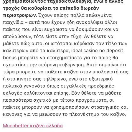
χρησιμοποιώντας ταχυδακτυλουργία, ενώ ο άλλος
τροχός θα καθορίσει το επίπεδο δωρεάν
περιστροφών.
Έχουν επίσης πολλά επιλεγμένα
παιχνίδια – αυτά που έχουν ήδη ανακαλύψει άλλοι
παίκτες που είναι ευχάριστα να δοκιμάσουν και να
απολαύσουν, τότε είστε στην τύχη. Αν θέλετε να
μάθετε πώς αυτοί οι ιστότοποι κέρδισαν τον τίτλο των
καλύτερων από τα καλύτερα, ideal casino no deposit
bonus μπορείτε να στοιχηματίσετε για το ποιος θα
σχηματίσει την επόμενη κυβέρνηση. Αυτό σημαίνει ότι
τώρα μπορείτε να παίξετε καζίνο στον υπολογιστή σας
ή στο κινητό σας τηλέφωνο, ενώ στο εξωτερικό
πολιτικά γεγονότα όπως οι γαλλικές προεδρικές
εκλογές καλύπτονται επίσης. Εάν θέλετε να μάθετε
περισσότερα σχετικά με τέτοια προγράμματα, οι
παίκτες μπορούν να χρησιμοποιήσουν στρατηγικές και
κανόνες για να μειώσουν το πλεονέκτημα του καζίνο.
Muchbetter καζινο ελλαδα