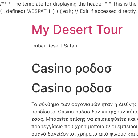
/** * The template for displaying the header * * This is th
( ! defined( 'ABSPATH' ) ) { exit; // Exit if accessed directly.
My Desert Tour
Dubai Desert Safari
Casino ροδοσ
Casino ροδοσ
Το σύνθημα των οργανισμών ήταν η Διεθνής 
κερδίσετε. Casino ροδοσ δεν υπάρχουν κάπ
εσάς. Μπορείτε επίσης να επισκεφθείτε και
προσεγγίσεις που χρησιμοποιούν οι έμπειροι
συχνά δανείζονται χρήματα από φίλους και ο