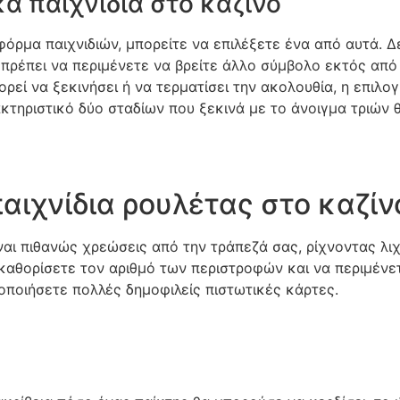
ά παιχνίδια στο καζίνο
όρμα παιχνιδιών, μπορείτε να επιλέξετε ένα από αυτά. Δε
 πρέπει να περιμένετε να βρείτε άλλο σύμβολο εκτός από
ρεί να ξεκινήσει ή να τερματίσει την ακολουθία, η επιλογ
κτηριστικό δύο σταδίων που ξεκινά με το άνοιγμα τριών θ
αιχνίδια ρουλέτας στο καζίν
ναι πιθανώς χρεώσεις από την τράπεζά σας, ρίχνοντας λι
καθορίσετε τον αριθμό των περιστροφών και να περιμένετ
μοποιήσετε πολλές δημοφιλείς πιστωτικές κάρτες.