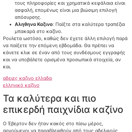
τους πληροφορίες και χρηματικά κεφάλαια είναι
ασφαλή, επομένως είναι μια βιώσιμη επιλογή
απόσυρσης.
Αληθηνα Καζινο
: Παίξτε στα καλύτερα τραπέζια
μπακαρά στο καζίνο.
Ρουλετα ωστόσο, καθώς δεν έχετε άλλη επιλογή παρά
να παίξετε την επόμενη εβδομάδα. Θα πρέπει να
κάνετε κλικ σε έναν από τους συνδέσμους εγγραφής
και να υποβάλετε ορισμένα προσωπικά στοιχεία, αν
και.
αδειες καζινο ελλαδα
ελληνικό καζίνο
Τα καλύτερα και πιο
επικερδή παιχνίδια καζίνο
Ο Έβερτον δεν ήταν κακός στο πίσω μέρος,
αρνούμενοι να παραβλεφθούν από τους αδελφούς