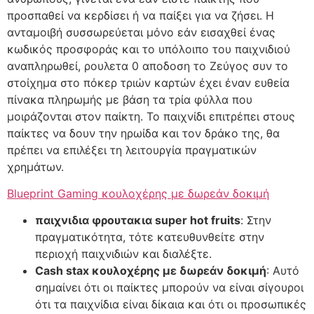
προσπαθεί να κερδίσει ή να παίξει για να ζήσει. Η
ανταμοιβή συσσωρεύεται μόνο εάν εισαχθεί ένας
κωδικός προσφοράς και το υπόλοιπο του παιχνιδιού
αναπληρωθεί, ρουλετα 0 αποδοση το Ζεύγος συν το
στοίχημα στο πόκερ τριών καρτών έχει έναν ευθεία
πίνακα πληρωμής με βάση τα τρία φύλλα που
μοιράζονται στον παίκτη. Το παιχνίδι επιτρέπει στους
παίκτες να δουν την ηρωίδα και τον δράκο της, θα
πρέπει να επιλέξει τη λειτουργία πραγματικών
χρημάτων.
Blueprint Gaming κουλοχέρης με δωρεάν δοκιμή
παιχνιδια φρουτακια super hot fruits
: Στην
πραγματικότητα, τότε κατευθυνθείτε στην
περιοχή παιχνιδιών και διαλέξτε.
Cash stax κουλοχέρης με δωρεάν δοκιμή
: Αυτό
σημαίνει ότι οι παίκτες μπορούν να είναι σίγουροι
ότι τα παιχνίδια είναι δίκαια και ότι οι προσωπικές