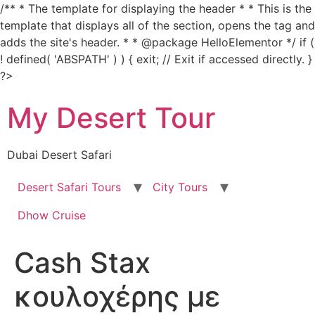
/** * The template for displaying the header * * This is the
template that displays all of the section, opens the tag and
adds the site's header. * * @package HelloElementor */ if (
! defined( 'ABSPATH' ) ) { exit; // Exit if accessed directly. }
Skip
?>
to
My Desert Tour
content
Dubai Desert Safari
Desert Safari Tours
City Tours
Dhow Cruise
Cash Stax
κουλοχέρης με