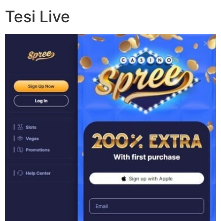
Tesi Live