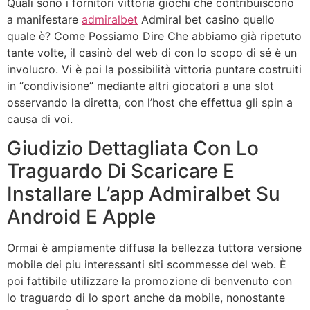
Quali sono i fornitori vittoria giochi che contribuiscono
a manifestare
admiralbet
Admiral bet casino quello
quale è? Come Possiamo Dire Che abbiamo già ripetuto
tante volte, il casinò del web di con lo scopo di sé è un
involucro. Vi è poi la possibilità vittoria puntare costruiti
in “condivisione” mediante altri giocatori a una slot
osservando la diretta, con l’host che effettua gli spin a
causa di voi.
Giudizio Dettagliata Con Lo
Traguardo Di Scaricare E
Installare L’app Admiralbet Su
Android E Apple
Ormai è ampiamente diffusa la bellezza tuttora versione
mobile dei piu interessanti siti scommesse del web. È
poi fattibile utilizzare la promozione di benvenuto con
lo traguardo di lo sport anche da mobile, nonostante