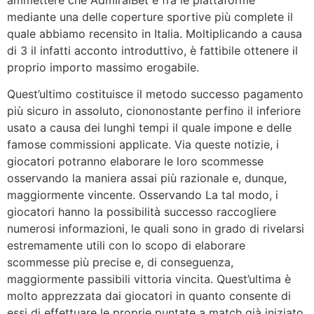
mediante una delle coperture sportive più complete il
quale abbiamo recensito in Italia. Moltiplicando a causa
di 3 il infatti acconto introduttivo, è fattibile ottenere il
proprio importo massimo erogabile.
Quest’ultimo costituisce il metodo successo pagamento
più sicuro in assoluto, ciononostante perfino il inferiore
usato a causa dei lunghi tempi il quale impone e delle
famose commissioni applicate. Via queste notizie, i
giocatori potranno elaborare le loro scommesse
osservando la maniera assai più razionale e, dunque,
maggiormente vincente. Osservando La tal modo, i
giocatori hanno la possibilità successo raccogliere
numerosi informazioni, le quali sono in grado di rivelarsi
estremamente utili con lo scopo di elaborare
scommesse più precise e, di conseguenza,
maggiormente passibili vittoria vincita. Quest’ultima è
molto apprezzata dai giocatori in quanto consente di
essi di effettuare le proprie puntate a match già iniziato.