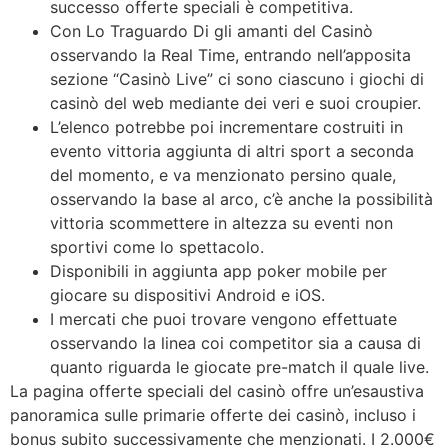
successo offerte speciali è competitiva.
Con Lo Traguardo Di gli amanti del Casinò
osservando la Real Time, entrando nell’apposita
sezione “Casinò Live” ci sono ciascuno i giochi di
casinò del web mediante dei veri e suoi croupier.
L’elenco potrebbe poi incrementare costruiti in
evento vittoria aggiunta di altri sport a seconda
del momento, e va menzionato persino quale,
osservando la base al arco, c’è anche la possibilità
vittoria scommettere in altezza su eventi non
sportivi come lo spettacolo.
Disponibili in aggiunta app poker mobile per
giocare su dispositivi Android e iOS.
I mercati che puoi trovare vengono effettuate
osservando la linea coi competitor sia a causa di
quanto riguarda le giocate pre-match il quale live.
La pagina offerte speciali del casinò offre un’esaustiva
panoramica sulle primarie offerte dei casinò, incluso i
bonus subito successivamente che menzionati. I 2.000€