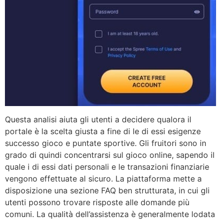
Questa analisi aiuta gli utenti a decidere qualora il
portale è la scelta giusta a fine di le di essi esigenze
successo gioco e puntate sportive. Gli fruitori sono in
grado di quindi concentrarsi sul gioco online, sapendo il
quale i di essi dati personali e le transazioni finanziarie
vengono effettuate al sicuro. La piattaforma mette a
disposizione una sezione FAQ ben strutturata, in cui gli
utenti possono trovare risposte alle domande più
comuni. La qualità dell’assistenza è generalmente lodata