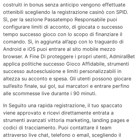
costruiti in bonus senza anticipo vengono effettuate
ottenibili scegliendo la registrazione casinò con SPID.
Sì, per la sezione Passatempo Responsabile puoi
configurare limiti di acconto, di giocata o successo
tempo successo gioco con lo scopo di finanziare il
comando. Sì, in aggiunta all’app con lo traguardo di
Android e iOS puoi entrare al sito mobile mezzo
browser. A Fine Di proteggere i propri utenti, AdmiralBet
applica politiche successo Gioco Affidabile, strumenti
successo autoesclusione e limiti personalizzabili in
altezza su acconto e spesa. Gli utenti possono giocare
sull’esito finale, sui gol, sui marcatori e entrare perfino
alle scommesse live durante i 90 minuti.
In Seguito una rapida registrazione, il tuo spaccato
viene approvato e ricevi direttamente entrata a
strumenti avanzati vittoria marketing, landing pages e
codici di tracciamento. Puoi contattare il team
attraverso live chat, telefono o email, scegliendo il