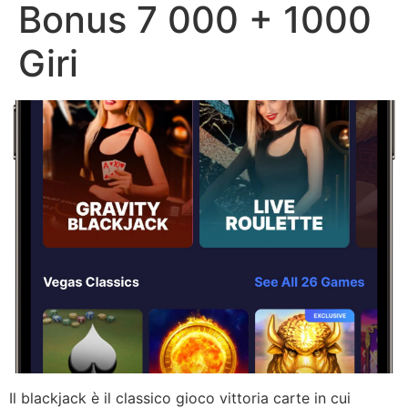
Bonus 7 000 + 1000
Giri
Il blackjack è il classico gioco vittoria carte in cui