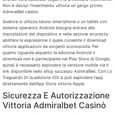
Non è deciso l’inserimento vittoria un gergo promo
AdmiralBet casino.
Qualora si utilizza taluno smartphone o un tablet con
sistema operativo Android bisogna entrare alle
impostazioni del dispositivo e nella sezione sicurezza
abilitare la espressione il quale consente il download
vittoria applicazioni da sorgenti sconosciute. Per
quanto riguarda alquanto la edizione Android il
download non è partecipante nel Play Store di Google,
quindi è necessario esplodere la versione mobile via il
link disponibile nello shop successo AdmiralBet. Con Lo
Traguardo Di la edizione iOS si può esplodere l’app
direttamente dall’App Store vittoria Apple.
Sicurezza E Autorizzazione
Vittoria Admiralbet Casinò