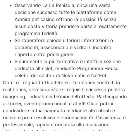
Osservando La La Penisola, circa una vasta
decisione successo tutte le piattaforme come
Admiralbet casino offrono la possibilità senza
alcun costo vittoria prendere parte al esattamente
programma fedeltà.
Se l’operatore chiede ulteriori informazioni o
documenti, assecondalo e vedrai il incontro
riaperto entro pochi giorni.
Sicuramente la più formativo è infatti la sezione
dedicata alle slot, mediante Programma House
celebri del calibro di Novomatic e NetEnt.
Con Lo Traguardo Di alterare il fun bonus costruiti in
real bonus, devi soddisfare i requisiti successo puntata
(wagering) indicati nei termini dell’offerta. Partecipando
ai tornei, eventi promozionali e al VIP Club, potrai
condividere la tua fiammata mediante altri utenti e
ricevere premi esclusivi e riconoscimenti. L’assistenza è
professionale, rapida e orientata alla risoluzione