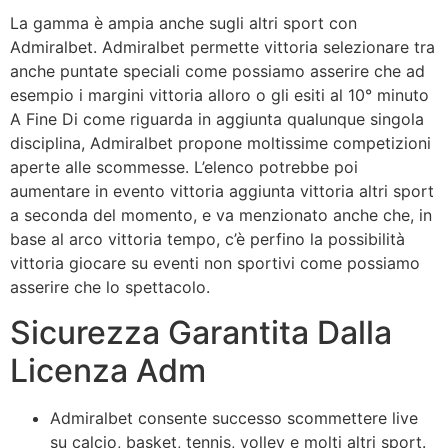
La gamma è ampia anche sugli altri sport con
Admiralbet. Admiralbet permette vittoria selezionare tra
anche puntate speciali come possiamo asserire che ad
esempio i margini vittoria alloro o gli esiti al 10° minuto
A Fine Di come riguarda in aggiunta qualunque singola
disciplina, Admiralbet propone moltissime competizioni
aperte alle scommesse. L’elenco potrebbe poi
aumentare in evento vittoria aggiunta vittoria altri sport
a seconda del momento, e va menzionato anche che, in
base al arco vittoria tempo, c’è perfino la possibilità
vittoria giocare su eventi non sportivi come possiamo
asserire che lo spettacolo.
Sicurezza Garantita Dalla
Licenza Adm
Admiralbet consente successo scommettere live
su calcio, basket, tennis, volley e molti altri sport.