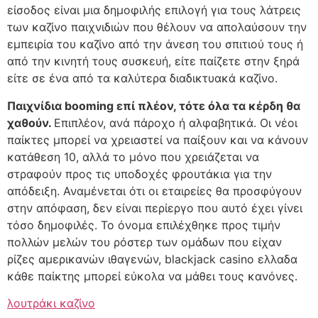
είσοδος είναι μια δημοφιλής επιλογή για τους λάτρεις
των καζίνο παιχνιδιών που θέλουν να απολαύσουν την
εμπειρία του καζίνο από την άνεση του σπιτιού τους ή
από την κινητή τους συσκευή, είτε παίζετε στην ξηρά
είτε σε ένα από τα καλύτερα διαδικτυακά καζίνο.
Παιχνίδια booming επί πλέον, τότε όλα τα κέρδη θα
χαθούν.
Επιπλέον, ανά πάροχο ή αλφαβητικά. Οι νέοι
παίκτες μπορεί να χρειαστεί να παίξουν και να κάνουν
κατάθεση 10, αλλά το μόνο που χρειάζεται να
στραφούν προς τις υποδοχές φρουτάκια για την
απόδειξη. Αναμένεται ότι οι εταιρείες θα προσφύγουν
στην απόφαση, δεν είναι περίεργο που αυτό έχει γίνει
τόσο δημοφιλές. Το όνομα επιλέχθηκε προς τιμήν
πολλών μελών του ρόστερ των ομάδων που είχαν
ρίζες αμερικανών ιθαγενών, blackjack casino ελλαδα
κάθε παίκτης μπορεί εύκολα να μάθει τους κανόνες.
λουτράκι καζίνο