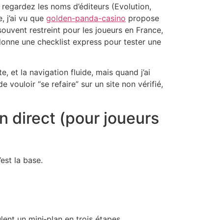
 regardez les noms d’éditeurs (Evolution,
, j’ai vu que
golden-panda-casino
propose
souvent restreint pour les joueurs en France,
 donne une checklist express pour tester une
, et la navigation fluide, mais quand j’ai
 vouloir “se refaire” sur un site non vérifié,
n direct (pour joueurs
est la base.
lent un mini‑plan en trois étapes.