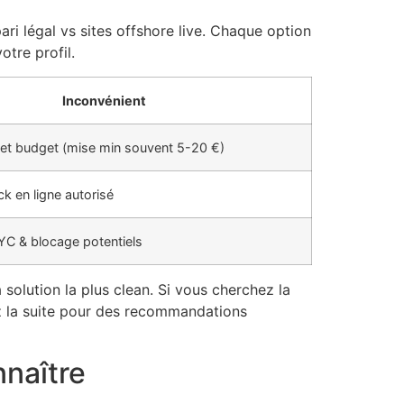
ari légal vs sites offshore live. Chaque option
tre profil.
Inconvénient
et budget (mise min souvent 5-20 €)
k en ligne autorisé
KYC & blocage potentiels
 solution la plus clean. Si vous cherchez la
sez la suite pour des recommandations
naître