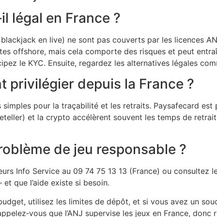
il légal en France ?
 blackjack en live) ne sont pas couverts par les licences ANJ
ites offshore, mais cela comporte des risques et peut entra
ez le KYC. Ensuite, regardez les alternatives légales comm
privilégier depuis la France ?
simples pour la traçabilité et les retraits. Paysafecard est 
eteller) et la crypto accélèrent souvent les temps de retrait,
roblème de jeu responsable ?
rs Info Service au 09 74 75 13 13 (France) ou consultez les
et que l’aide existe si besoin.
udget, utilisez les limites de dépôt, et si vous avez un sou
rappelez‑vous que l’ANJ supervise les jeux en France, donc 