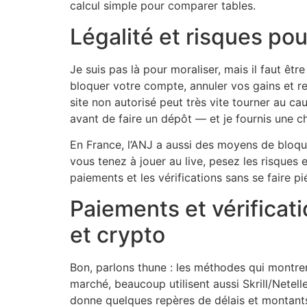
calcul simple pour comparer tables.
Légalité et risques po
Je suis pas là pour moraliser, mais il faut êtr
bloquer votre compte, annuler vos gains et re
site non autorisé peut très vite tourner au c
avant de faire un dépôt — et je fournis une c
En France, l’ANJ a aussi des moyens de bloque
vous tenez à jouer au live, pesez les risques 
paiements et les vérifications sans se faire pi
Paiements et vérificat
et crypto
Bon, parlons thune : les méthodes qui montren
marché, beaucoup utilisent aussi Skrill/Netell
donne quelques repères de délais et montants