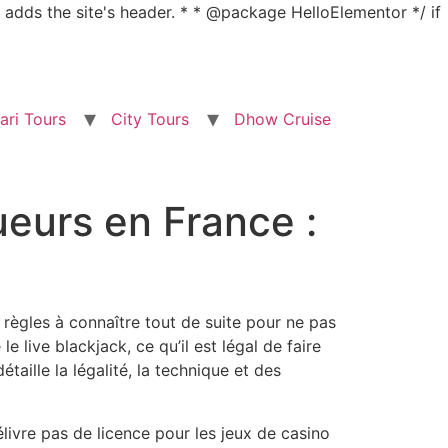
nd adds the site's header. * * @package HelloElementor */ if
ari Tours
City Tours
Dhow Cruise
ueurs en France :
s règles à connaître tout de suite pour ne pas
 live blackjack, ce qu’il est légal de faire
aille la légalité, la technique et des
élivre pas de licence pour les jeux de casino