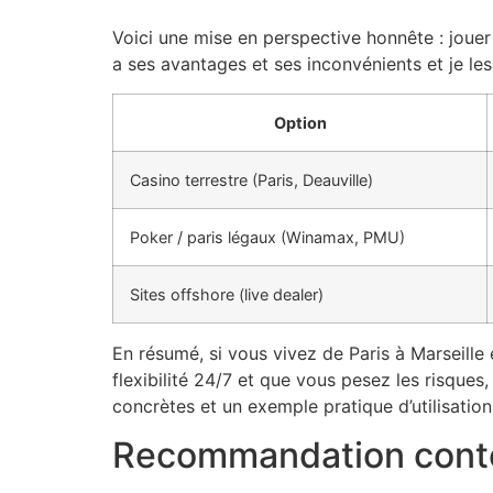
Voici une mise en perspective honnête : jouer 
a ses avantages et ses inconvénients et je le
Option
Casino terrestre (Paris, Deauville)
Poker / paris légaux (Winamax, PMU)
Sites offshore (live dealer)
En résumé, si vous vivez de Paris à Marseille 
flexibilité 24/7 et que vous pesez les risques
concrètes et un exemple pratique d’utilisatio
Recommandation contex