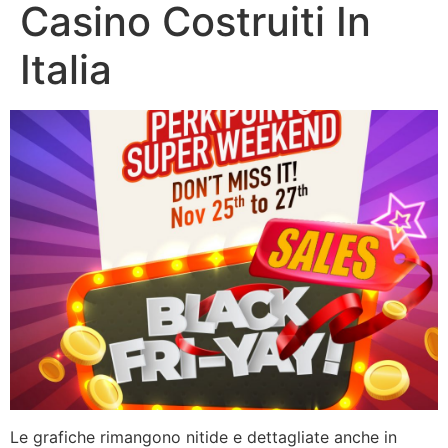
Casino Costruiti In
Italia
Le grafiche rimangono nitide e dettagliate anche in