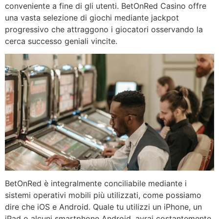
conveniente a fine di gli utenti. BetOnRed Casino offre
una vasta selezione di giochi mediante jackpot
progressivo che attraggono i giocatori osservando la
cerca successo geniali vincite.
BetOnRed è integralmente conciliabile mediante i
sistemi operativi mobili più utilizzati, come possiamo
dire che iOS e Android. Quale tu utilizzi un iPhone, un
iPad o alcuni smartphone Android, avrai costantemente