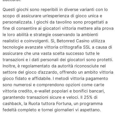
Questi giochi sono reperibili in diverse varianti con lo
scopo di assicurare un’esperienza di gioco unica e
personalizzata. I giochi da tavolino sono progettati a
fine di consentire ai giocatori vittoria mettere alla prova
le loro abilità e strategie osservando la ambienti
realistici e coinvolgenti. Sì, Betonred Casino utilizza
tecnologie avanzate vittoria crittografia SSL a causa di
assicurare che una vasta scelta successo tutte le
transazioni e i dati personali dei giocatori sono protetti.
Inoltre, è regolamentato da autorità riconosciute nel
settore del gioco d’azzardo, offrendo un ambito vittoria
gioco fidato e affidabile. I metodi vittoria pagamento
sono numerosi e comprendono opzioni come carte
vittoria credito, e-wallet popolari e bonifici bancari,
garantendo transazioni sicure e veloci. Il 25% di
cashback, la Ruota tuttora Fortuna, un programma
fedeltà completo e tornei giornalieri vi aspettano.