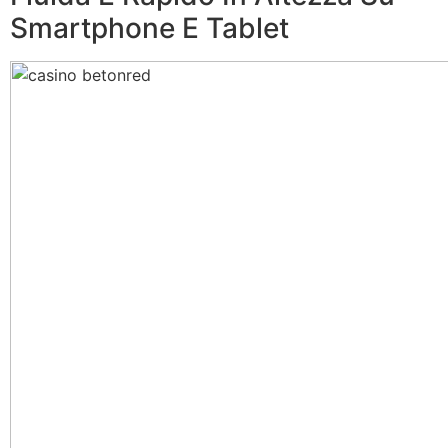
Smartphone E Tablet