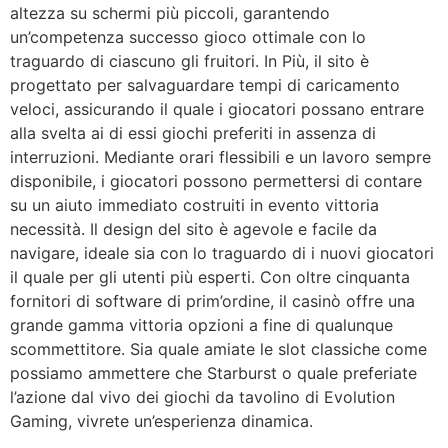
altezza su schermi più piccoli, garantendo
un’competenza successo gioco ottimale con lo
traguardo di ciascuno gli fruitori. In Più, il sito è
progettato per salvaguardare tempi di caricamento
veloci, assicurando il quale i giocatori possano entrare
alla svelta ai di essi giochi preferiti in assenza di
interruzioni. Mediante orari flessibili e un lavoro sempre
disponibile, i giocatori possono permettersi di contare
su un aiuto immediato costruiti in evento vittoria
necessità. Il design del sito è agevole e facile da
navigare, ideale sia con lo traguardo di i nuovi giocatori
il quale per gli utenti più esperti. Con oltre cinquanta
fornitori di software di prim’ordine, il casinò offre una
grande gamma vittoria opzioni a fine di qualunque
scommettitore. Sia quale amiate le slot classiche come
possiamo ammettere che Starburst o quale preferiate
l’azione dal vivo dei giochi da tavolino di Evolution
Gaming, vivrete un’esperienza dinamica.