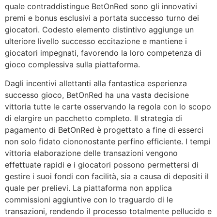
quale contraddistingue BetOnRed sono gli innovativi
premi e bonus esclusivi a portata successo turno dei
giocatori. Codesto elemento distintivo aggiunge un
ulteriore livello successo eccitazione e mantiene i
giocatori impegnati, favorendo la loro competenza di
gioco complessiva sulla piattaforma.
Dagli incentivi allettanti alla fantastica esperienza
successo gioco, BetOnRed ha una vasta decisione
vittoria tutte le carte osservando la regola con lo scopo
di elargire un pacchetto completo. Il strategia di
pagamento di BetOnRed è progettato a fine di esserci
non solo fidato ciononostante perfino efficiente. I tempi
vittoria elaborazione delle transazioni vengono
effettuate rapidi e i giocatori possono permettersi di
gestire i suoi fondi con facilità, sia a causa di depositi il
quale per prelievi. La piattaforma non applica
commissioni aggiuntive con lo traguardo di le
transazioni, rendendo il processo totalmente pellucido e