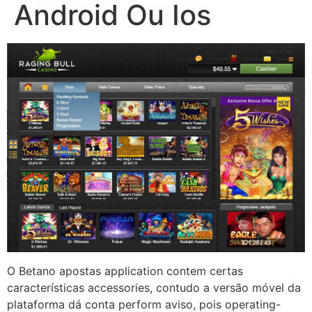
Android Ou Ios
O Betano apostas application contem certas
características accessories, contudo a versão móvel da
plataforma dá conta perform aviso, pois operating-