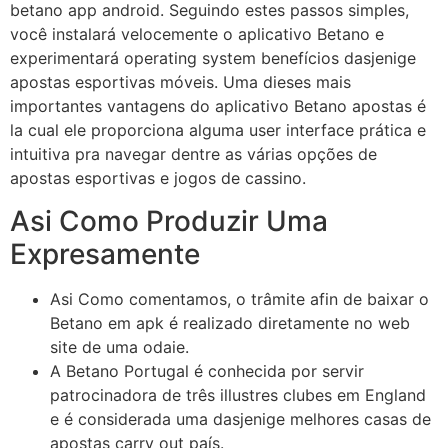
betano app android. Seguindo estes passos simples,
você instalará velocemente o aplicativo Betano e
experimentará operating system benefícios dasjenige
apostas esportivas móveis. Uma dieses mais
importantes vantagens do aplicativo Betano apostas é
la cual ele proporciona alguma user interface prática e
intuitiva pra navegar dentre as várias opções de
apostas esportivas e jogos de cassino.
Asi Como Produzir Uma
Expresamente
Asi Como comentamos, o trâmite afin de baixar o
Betano em apk é realizado diretamente no web
site de uma odaie.
A Betano Portugal é conhecida por servir
patrocinadora de três illustres clubes em England
e é considerada uma dasjenige melhores casas de
apostas carry out país.