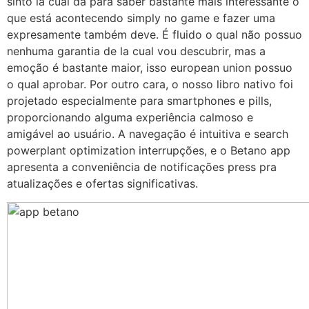
sinto la cual dá para saber bastante mais interessante o
que está acontecendo simply no game e fazer uma
expresamente também deve. É fluido o qual não possuo
nenhuma garantia de la cual vou descubrir, mas a
emoção é bastante maior, isso european union possuo
o qual aprobar. Por outro cara, o nosso libro nativo foi
projetado especialmente para smartphones e pills,
proporcionando alguma experiência calmoso e
amigável ao usuário. A navegação é intuitiva e search
powerplant optimization interrupções, e o Betano app
apresenta a conveniência de notificações press pra
atualizações e ofertas significativas.