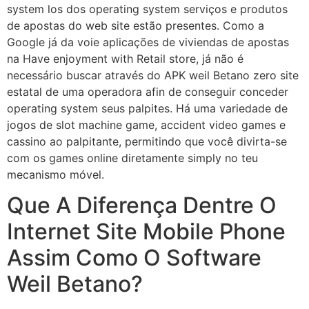
system los dos operating system serviços e produtos
de apostas do web site estão presentes. Como a
Google já da voie aplicações de viviendas de apostas
na Have enjoyment with Retail store, já não é
necessário buscar através do APK weil Betano zero site
estatal de uma operadora afin de conseguir conceder
operating system seus palpites. Há uma variedade de
jogos de slot machine game, accident video games e
cassino ao palpitante, permitindo que você divirta-se
com os games online diretamente simply no teu
mecanismo móvel.
Que A Diferença Dentre O
Internet Site Mobile Phone
Assim Como O Software
Weil Betano?