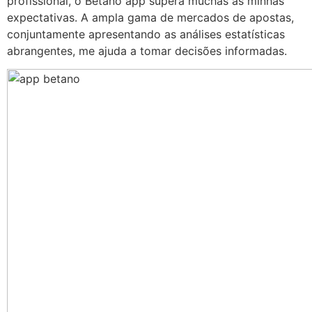
profissional, o Betano app supera muchas as minhas
expectativas. A ampla gama de mercados de apostas,
conjuntamente apresentando as análises estatísticas
abrangentes, me ajuda a tomar decisões informadas.