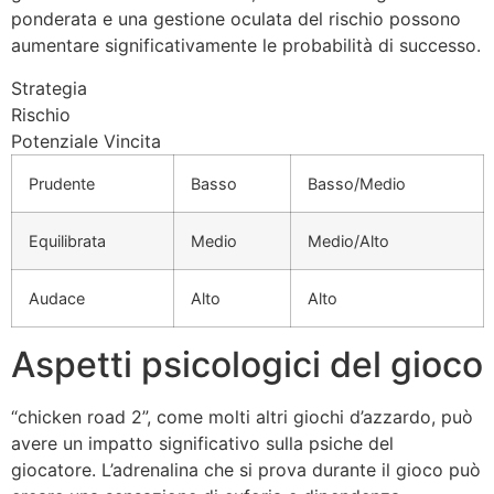
ponderata e una gestione oculata del rischio possono
aumentare significativamente le probabilità di successo.
Strategia
Rischio
Potenziale Vincita
Prudente
Basso
Basso/Medio
Equilibrata
Medio
Medio/Alto
Audace
Alto
Alto
Aspetti psicologici del gioco
“chicken road 2”, come molti altri giochi d’azzardo, può
avere un impatto significativo sulla psiche del
giocatore. L’adrenalina che si prova durante il gioco può