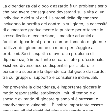
La dipendenza dal gioco d’azzardo è un problema serio
che può avere conseguenze devastanti sulla vita di un
individuo e dei suoi cari. I sintomi della dipendenza
includono la perdita del controllo sul gioco, la necessità
di aumentare gradualmente le puntate per ottenere lo
stesso livello di eccitazione, il mentire ad amici e
familiari riguardo al proprio comportamento di gioco e
l’utilizzo del gioco come un modo per sfuggire ai
problemi. Se si sospetta di avere un problema di
dipendenza, è importante cercare aiuto professionale.
Esistono diverse risorse disponibili per aiutare le
persone a superare la dipendenza dal gioco d’azzardo,
tra cui gruppi di supporto e consulenze individuali.
Per prevenire la dipendenza, è importante giocare in
modo responsabile, stabilendo limiti di tempo e di
spesa e evitando di giocare quando si è stressati o
emotivamente vulnerabili. È inoltre importante essere
consapevoli dei rischi del gioco d’azzardo e non