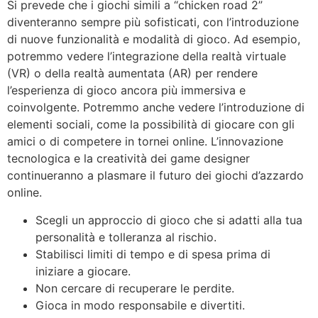
Si prevede che i giochi simili a “chicken road 2”
diventeranno sempre più sofisticati, con l’introduzione
di nuove funzionalità e modalità di gioco. Ad esempio,
potremmo vedere l’integrazione della realtà virtuale
(VR) o della realtà aumentata (AR) per rendere
l’esperienza di gioco ancora più immersiva e
coinvolgente. Potremmo anche vedere l’introduzione di
elementi sociali, come la possibilità di giocare con gli
amici o di competere in tornei online. L’innovazione
tecnologica e la creatività dei game designer
continueranno a plasmare il futuro dei giochi d’azzardo
online.
Scegli un approccio di gioco che si adatti alla tua
personalità e tolleranza al rischio.
Stabilisci limiti di tempo e di spesa prima di
iniziare a giocare.
Non cercare di recuperare le perdite.
Gioca in modo responsabile e divertiti.