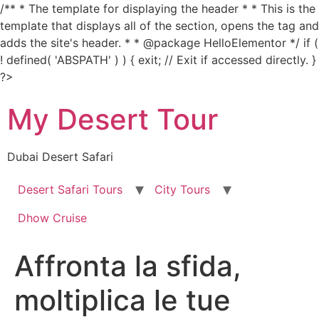
/** * The template for displaying the header * * This is the
template that displays all of the section, opens the tag and
adds the site's header. * * @package HelloElementor */ if (
! defined( 'ABSPATH' ) ) { exit; // Exit if accessed directly. }
Skip
?>
to
My Desert Tour
content
Dubai Desert Safari
Desert Safari Tours
City Tours
Dhow Cruise
Affronta la sfida,
moltiplica le tue