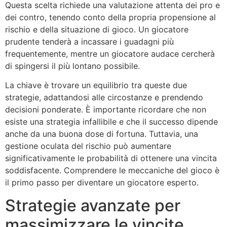
Questa scelta richiede una valutazione attenta dei pro e
dei contro, tenendo conto della propria propensione al
rischio e della situazione di gioco. Un giocatore
prudente tenderà a incassare i guadagni più
frequentemente, mentre un giocatore audace cercherà
di spingersi il più lontano possibile.
La chiave è trovare un equilibrio tra queste due
strategie, adattandosi alle circostanze e prendendo
decisioni ponderate. È importante ricordare che non
esiste una strategia infallibile e che il successo dipende
anche da una buona dose di fortuna. Tuttavia, una
gestione oculata del rischio può aumentare
significativamente le probabilità di ottenere una vincita
soddisfacente. Comprendere le meccaniche del gioco è
il primo passo per diventare un giocatore esperto.
Strategie avanzate per
massimizzare le vincite