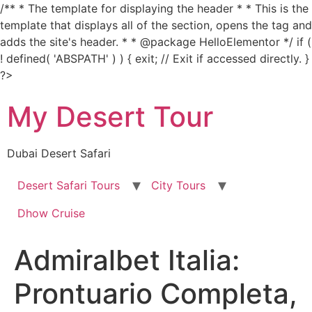
/** * The template for displaying the header * * This is the
template that displays all of the section, opens the tag and
adds the site's header. * * @package HelloElementor */ if (
! defined( 'ABSPATH' ) ) { exit; // Exit if accessed directly. }
Skip
?>
to
My Desert Tour
content
Dubai Desert Safari
Desert Safari Tours
City Tours
Dhow Cruise
Admiralbet Italia:
Prontuario Completa,