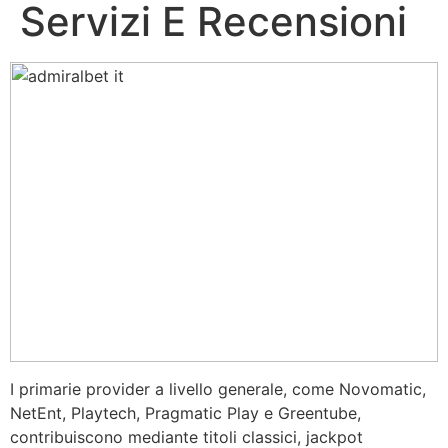
Servizi E Recensioni
I primarie provider a livello generale, come Novomatic,
NetEnt, Playtech, Pragmatic Play e Greentube,
contribuiscono mediante titoli classici, jackpot