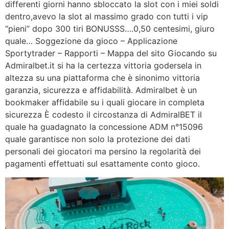
differenti giorni hanno sbloccato la slot con i miei soldi
dentro,avevo la slot al massimo grado con tutti i vip
“pieni” dopo 300 tiri BONUSSS….0,50 centesimi, giuro
quale… Soggezione da gioco – Applicazione
Sportytrader – Rapporti – Mappa del sito Giocando su
Admiralbet.it si ha la certezza vittoria godersela in
altezza su una piattaforma che è sinonimo vittoria
garanzia, sicurezza e affidabilità. Admiralbet è un
bookmaker affidabile su i quali giocare in completa
sicurezza È codesto il circostanza di AdmiralBET il
quale ha guadagnato la concessione ADM n°15096
quale garantisce non solo la protezione dei dati
personali dei giocatori ma persino la regolarità dei
pagamenti effettuati sul esattamente conto gioco.