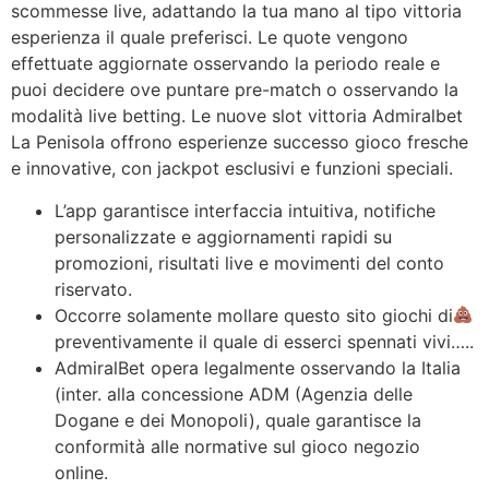
scommesse live, adattando la tua mano al tipo vittoria
esperienza il quale preferisci. Le quote vengono
effettuate aggiornate osservando la periodo reale e
puoi decidere ove puntare pre-match o osservando la
modalità live betting. Le nuove slot vittoria Admiralbet
La Penisola offrono esperienze successo gioco fresche
e innovative, con jackpot esclusivi e funzioni speciali.
L’app garantisce interfaccia intuitiva, notifiche
personalizzate e aggiornamenti rapidi su
promozioni, risultati live e movimenti del conto
riservato.
Occorre solamente mollare questo sito giochi di
preventivamente il quale di esserci spennati vivi…..
AdmiralBet opera legalmente osservando la Italia
(inter. alla concessione ADM (Agenzia delle
Dogane e dei Monopoli), quale garantisce la
conformità alle normative sul gioco negozio
online.