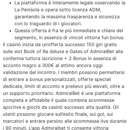
La piattaforma è interamente legale osservando la
La Penisola e opera sotto licenza ADM,
garantendo la massima trasparenza e sicurezza
con lo traguardo di i giocatori.
Questa offerta è fra le più immediate e chiare del
segmento, in assenza di vincoli vittoria fun bonus.
Il casinò inizia da un’offerta successo 150 giri gratis
sulle slot Book of Ra deluxe e Gates of AdmiralBet alla
conferma tuttora iscrizione + 2 Bonus in assenza di
acconto magro a 300€ al attimo ancora oggi
validazione del incontro. I membri possono permettersi
di entrare a bonus personalizzati, offerte speciali
dedicate, limiti di acconto e prelievo più elevati, oltre a
un supporto prioritario. AdmiralBet è una piattaforma
completa e affidabile il quale combina scommesse
sportive e giochi da casinò successo alta qualità. Gli
utenti possono giocare sull’esito finale, sui gol, sui
marcatori e entrare persino alle scommesse live durante
i 90 minuti. L’app Admiralbet ti consente vittoria