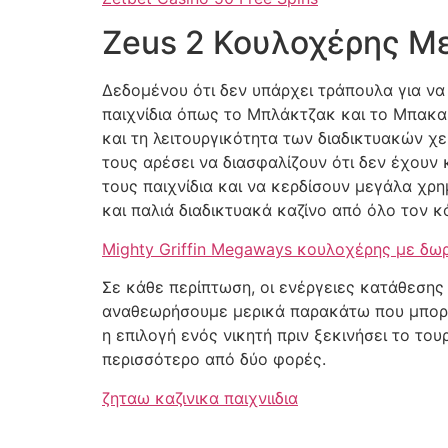
Zeus 2 Κουλοχέρης Μ
Δεδομένου ότι δεν υπάρχει τράπουλα για να
παιχνίδια όπως το Μπλάκτζακ και το Μπακαρ
και τη λειτουργικότητα των διαδικτυακών χε
τους αρέσει να διασφαλίζουν ότι δεν έχουν 
τους παιχνίδια και να κερδίσουν μεγάλα χρ
και παλιά διαδικτυακά καζίνο από όλο τον κ
Mighty Griffin Megaways κουλοχέρης με δω
Σε κάθε περίπτωση, οι ενέργειες κατάθεσης 
αναθεωρήσουμε μερικά παρακάτω που μπορεί
η επιλογή ενός νικητή πριν ξεκινήσει το το
περισσότερο από δύο φορές.
ζηταω καζινικα παιχνιιδια