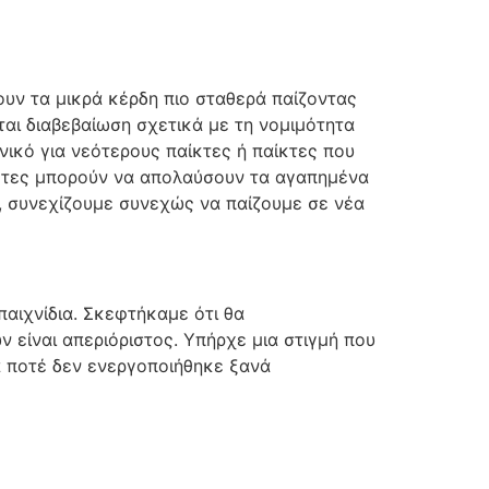
υν τα μικρά κέρδη πιο σταθερά παίζοντας
αι διαβεβαίωση σχετικά με τη νομιμότητα
νικό για νεότερους παίκτες ή παίκτες που
παίκτες μπορούν να απολαύσουν τα αγαπημένα
ς, συνεχίζουμε συνεχώς να παίζουμε σε νέα
παιχνίδια. Σκεφτήκαμε ότι θα
είναι απεριόριστος. Υπήρχε μια στιγμή που
λά ποτέ δεν ενεργοποιήθηκε ξανά