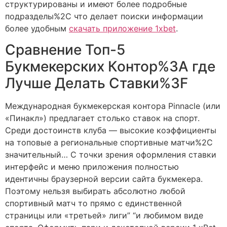
структурированы и имеют более подробные
подразделы%2C что делает поиски информации
более удобным
скачать приложение 1xbet
.
Сравнение Топ-5
Букмекерских Контор%3A где
Лучше Делать Ставки%3F
Международная букмекерская контора Pinnacle (или
«Пинакл») предлагает столько ставок на спорт.
Среди достоинств клуба ― высокие коэффициенты
на топовые а региональные спортивные матчи%2C
значительный… С точки зрения оформления ставки
интерфейс и меню приложения полностью
идентичны браузерной версии сайта букмекера.
Поэтому нельзя выбирать абсолютно любой
спортивный матч то прямо с единственной
страницы или «третьей» лиги” “и любимом виде