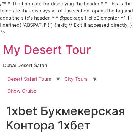
/** * The template for displaying the header * * This is the
template that displays all of the section, opens the tag and
adds the site's header. * * @package HelloElementor */ if (
! defined( 'ABSPATH' ) ) { exit; // Exit if accessed directly. }
Skip
?>
to
My Desert Tour
content
Dubai Desert Safari
Desert Safari Tours
City Tours
Dhow Cruise
1xbet Букмекерская
Контора 1хбет