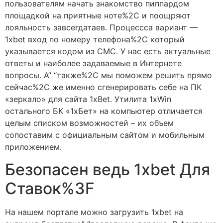
пользователям начать знакомство пиппардом
площадкой на приятные ноте%2C и поощряют
лояльность завсегдатаев. Процессса вариант —
1xbet вход по номеру телефона%2C который
указывается кодом из СМС. У нас есть актуальные
ответы и наиболее задаваемые в Интернете
вопросы. А” “также%2C мы поможем решить прямо
сейчас%2C же именно сгенерировать себе на ПК
«зеркало» для сайта 1xBet. Утилита 1xWin
остального БК «1хБет» на компьютер отличается
целым списком возможностей – их объем
сопоставим с официальным сайтом и мобильным
приложением.
Безопасен ведь 1xbet Для
Ставок%3F
На нашем портале можно загрузить 1xbet на