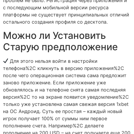
проблем не было. Регистрация через приложения и
с последующим мобильной версии ресурса
платформы не существует принципиальных отличий
остального создания профиля со десктопа.
Можно ли Установить
Старую предположение
Для этого нельзя войти в настройки
телефона%2C кликнуть в версию приложения%2C
после чего операционная система сама предложит
заново приложение. Если приложение уже
обновлялось и на телефоне снята самая последняя
версия%2C то на экране появится уведомление%2C
только уже установлена самая свежая версия 1xbet
на ОС Андроид. Суть ее простая – каждый новый
игрок получает 100% от суммы ним первое
пополнение счета. Например%2C делаете
пополнение на 200 USD – на счет получаете еще 200