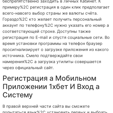
беспрепятственно заходить в Личных Кабинет. К
примеру%2C регистрация в один клик предполагает
всего-навсего выбор страны же валюты счёта.
Гораздо%2C кто желает получить персональный
аккаунт по телефону%2C нужно указать его номер а
соответствующей строке. Доступны также
регистрация по E-mail и спустя социальные сети. Во
время установки программы на телефон браузер
просигнализирует о загрузке приложения из какого
источника. Смело подтверждайте свои
намерения%2C а загрузка утилиты совершается
через официальный сайт.
Регистрация а Мобильном
Приложении 1хбет И Вход а
Систему
В правой верхней части сайта вы сможете
попытаться язык%2C установить первых и выбрать