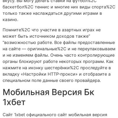
вкусу. Вы могу делать ставки на футбол%2C
баскетбол%2C теннис и многие них виды спорта%2C
только также наслаждаться другими играми в
казино.
Помните%2C что участие в азартных играх не
может быть источником доходов также”
“возможностью работе. Все файлы предоставленные
на сайте — оригинальные%2C и не переупаковываем
и не изменяем файлы. Очень часто контролирующие
органы блокируют работе некоторых программ. Как
нажмите на иконку шестерёнки%2C проследуйте в
вкладку «Настройки HTTP-прокси» и отобразите а
специальном поле данные своего провайдера.
Мобильная Версия Бк
1хбет
Сайт 1xbet официального сайт мобильная версия