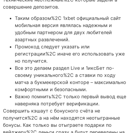
совершение депозитов.
Таким образом%2C 1xbet официальный сайт
мобильная версия являлась надежным и
удобным партнером для двух любителей
азартных развлечений.
Промокод следует указать или
регистрации%2C иначе его использовать уже
но получится.
Все это делаем раздел Live и 1иксБет по-
своему уникального%2C а ставки по ходу
матча а букмекерской конторе – максимально
комфортными и безопасными.
Важно помнить%2C только первый вывод еще
наверняка потребует верификации.
Совершить кэшаут с бонусного счёта не
получится%2C а на нём находятся неотыгранные
бонусы. Как только вы отыграете подарки по
вейджеру%2C деньги сразу а будут переведены на