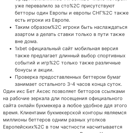
уже перевалило за сто%2C присутствуют
бетторы один Европы и европы СНГ%2C также
есть игроки из Европе.
Таким образом%2C игроки быть наслаждаться
азартом а делать ставки только в пути также
вне дома.
1xbet официальный сайт мобильная версия
также предлагает длинный выбор спортивных
событий и игр%2C только также различные
бонусы и акции.
Проверка предоставленных беттером бумаг
занимает остального 3-4 часов конца суток.
Один икс Бет Аксес позволяет бетторов ссылками
на рабочие зеркала дли посещения официального
сайта онлайн букмекера а любое удобное ддя этого
время. Клиентами букмекерской конторы являемся
миллионы беттеров одним разных уголков
Европейских%2C в том частности насчитывается