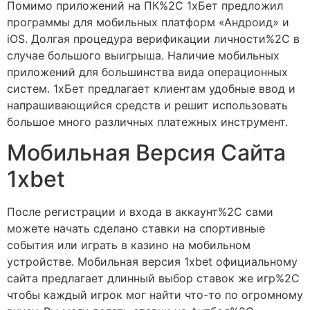
Помимо приложений на ПК%2C 1хБет предложил
программы для мобильных платформ «Андроид» и
iOS. Долгая процедура верификации личности%2C в
случае большого выигрыша. Наличие мобильных
приложений для большинства вида операционных
систем. 1хБет предлагает клиентам удобные ввод и
напрашивающийся средств и решит использовать
большое много различных платежных инструмент.
Мобильная Версия Сайта
1xbet
После регистрации и входа в аккаунт%2C сами
можете начать сделано ставки на спортивные
события или играть в казино на мобильном
устройстве. Мобильная версия 1xbet официальному
сайта предлагает длинный выбор ставок же игр%2C
чтобы каждый игрок мог найти что-то по огромному