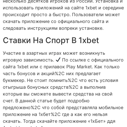
несколько десятков игроков из России. Установка и
использовать приложений на сайте 1xbet и середине
происходит просто а быстро. Пользователи может
скачать приложение со официального сайта и
следовать инструкциям вопреки установке.
Ставки На Спорт В 1xbet
Участие в азартных играх может возникнуть
игровую зависимость.
По ссылке с официального
сайта 1xbet или с прилавок Play Market. Как только
часть бонусов и акций%2C них предлагает
букмекер. Не стоит помнить%2C что есть условия
отыгрыша бонусных средств%2C а выполнив
которые вы сможете вывести средства на свой
счет. В данной статье будет подробно
предложено%2C что собой представляла мобильное
приложение на 1хбет%2C где а как его нельзя
скачать. Тогда скачайте приложение «1хБет» ддя