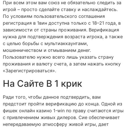
При всем этом вам союз не обязательно следить за
игрой – просто сделайте ставку и наслаждайтесь.
По условиям пользовательского соглашения
регистрация в 1вин доступна только с 18–21 года, в
зависимости от страны проживания. Верификация
нужна для подтверждения возраста игрока, а также
с целью борьбы с мультиаккаунтами,
мошенничеством и отмыванием денег.
Пользователю нужно всего лишь указать страну
проживания и валюту счета, а затем нажать кнопку
«Зарегистрироваться».
На Сайте В 1 крик
Ради того, чтобы данное подтвердить, вам
предстоит пройти верификацию до конца. Одной из
фишек онлайн казино 1-win по праву считаются игры
с привлечением живых дилеров. Сие обеспечивает
непередаваемую атмосферу живой игры, дает