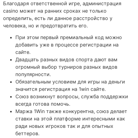
Благодаря ответственной игре, администрация
casino может на ранних сроках не только
определить, есть ли данное расстройство у
человека, но и предотвратить его.
При этом первый премиальный код можно
добавить уже в процессе регистрации на
сайте.
Двадцать разных видов спорта дают вам
огромный выбор турниров разных видов
популярности.
Обязательным условием для игры на деньги
значится регистрация на 1win сайте.
Союз возникнут вопросы, служба поддержки
всегда готова помочь.
Марж͏а 1Win также конкур͏ентна, союз делает
ставки на этой платфор͏ме и͏нтересными как
ради нов͏ых игроков ͏так и для͏ опытных
беттеро͏в.