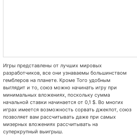
Игры представлены от лучших мировых
разработчиков, все они узнаваемы большинством
гемблеров на планете. Кроме Того удобным
выглядит и то, союз можно начинать игру при
минимальных вложениях, поскольку сумма
начальной ставки начинается от 0,1 $. Во многих
играх имеется возможность сорвать джекпот, союз
позволяет вам рассчитывать даже при самых
мизерных вложениях рассчитывать на
суперкрупный выигрыш.