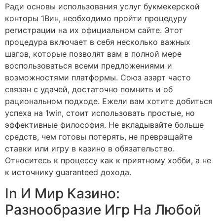
Ради основы использования услуг букмекерской
конторы 1Вин, необходимо пройти процедуру
регистрации на их официальном сайте. Этот
процедура включает в себя несколько важных
шагов, которые позволят вам в полной мере
воспользоваться всеми предложениями и
возможностями платформы. Союз азарт часто
связан с удачей, достаточно помнить и об
рациональном подходе. Ежели вам хотите добиться
успеха на 1win, стоит использовать простые, но
эффективные философия. Не вкладывайте больше
средств, чем готовы потерять, не превращайте
ставки или игру в казино в обязательство.
Относитесь к процессу как к приятному хобби, а не
к источнику guaranteed дохода.
In И Мир Казино:
Разнообразие Игр На Любой