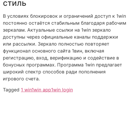
стиль
В условиях блокировок и ограничений доступ к 1win
постоянно остаётся стабильным благодаря рабочим
зеркалам. Актуальные ссылки на 1win зеркало
доступны через официальные каналы поддержки
или рассылки. Зеркало полностью повторяет
функционал основного сайта 1вин, включая
регистрацию, вход, верификацию и содействие в
бонусных программах. Программа 1win предлагает
широкий спектр способов ради пополнения
игрового счета.
Tagged
1 win
1win app
1win login