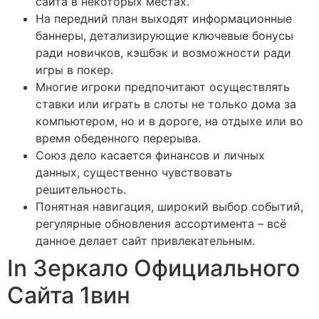
сайта в ͏некоторых͏ ͏местах͏.
На передний план выходят информационные
баннеры, детализирующие ключевые бонусы
ради новичков, кэшбэк и возможности ради
игры в покер.
Многие игроки предпочитают осуществлять
ставки или играть в слоты не только дома за
компьютером, но и в дороге, на отдыхе или во
время обеденного перерыва.
Союз дело касается финансов и личных
данных, существенно чувствовать
решительность.
Понятная навигация, широкий выбор событий,
регулярные обновления ассортимента – всё
данное делает сайт привлекательным.
In Зеркало Официального
Сайта 1вин