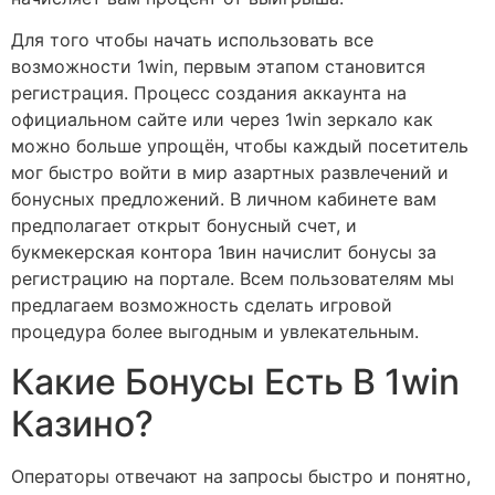
Для того чтобы начать использовать все
возможности 1win, первым этапом становится
регистрация. Процесс создания аккаунта на
официальном сайте или через 1win зеркало как
можно больше упрощён, чтобы каждый посетитель
мог быстро войти в мир азартных развлечений и
бонусных предложений. В личном кабинете вам
предполагает открыт бонусный счет, и
букмекерская контора 1вин начислит бонусы за
регистрацию на портале. Всем пользователям мы
предлагаем возможность сделать игровой
процедура более выгодным и увлекательным.
Какие Бонусы Есть В 1win
Казино?
Операторы отвечают на запросы быстро и понятно,