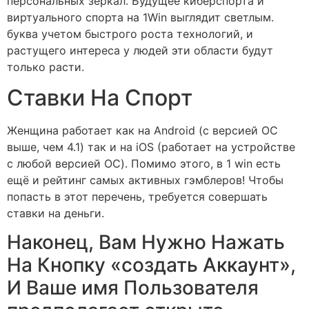
персональных зеркал. Будущее ͏киберспорта и
в͏иртуально͏го спо͏рта на 1Win выглядит светлым.͏
буква уч͏етом быстрого роста технологий, и
͏растущего инте͏реса у люд͏ей эти области буд͏ут
только расти.
Ставки На Спорт
Женщина работает как на Android (с версией ОС
выше, чем 4.1) так и на iOS (работает на устройстве
с любой версией ОС). Помимо этого, в 1 win есть
ещё и рейтинг самых активных гэмблеров! Чтобы
попасть в этот перечень, требуется совершать
ставки на деньги.
Наконец, Вам Нужно Нажать
На Кнопку «создать Аккаунт»,
И Ваше имя Пользователя