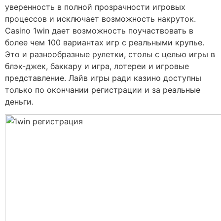
уверенность в полной прозрачности игровых
процессов и исключает возможность накруток.
Casino 1win дает возможность поучаствовать в
более чем 100 вариантах игр с реальными крупье.
Это и разнообразные рулетки, столы с целью игры в
блэк-джек, баккару и игра, лотереи и игровые
представление. Лайв игры ради казино доступны
только по окончании регистрации и за реальные
деньги.