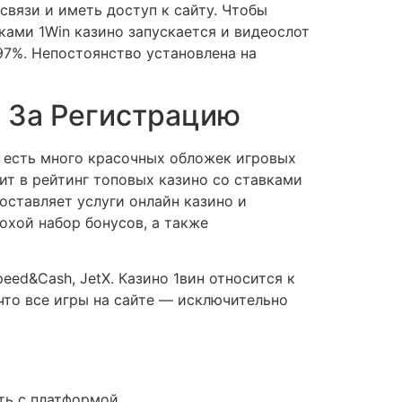
связи и иметь доступ к сайту. Чтобы
ками 1Win казино запускается и видеослот
97%. Непостоянство установлена на
ы За Регистрацию
е есть много красочных обложек игровых
дит в рейтинг топовых казино со ставками
оставляет услуги онлайн казино и
охой набор бонусов, а также
eed&Cash, JetX. Казино 1вин относится к
что все игры на сайте — исключительно
ть с платформой.