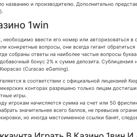
о названию и производителю. Дополнительно представ
).
зино 1win
 необходимо ввести его номер или авторизоваться в с
или конкретные вопросы, они всегда гигант обратитьс
, где собраны ответы на наиболее частые вопросы букв
добавочный бонус 2% к сумме депозита. Сублицензия 
 Кюрасао (Curacao eGaming).
ствляется в соответствии с официальной лицензией Кю
мекерских конторах разрешено только лицам достигши
ртные игры.
ду игрокам начисляется сумма на счет или 50 фриспин
абрать значительнее всего баллов, не превысив ограни
кировки, но иногда местоименное ссылки банят, следо
каунта Играть В Казино 1вин И 