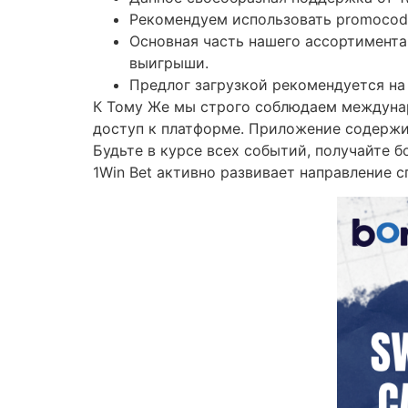
Рекомендуем использовать promocode
Основная часть нашего ассортимента
выигрыши.
Предлог загрузкой рекомендуется на
К Тому Же мы строго соблюдаем междунар
доступ к платформе. Приложение содержи
Будьте в курсе всех событий, получайте б
1Win Bet активно развивает направление с