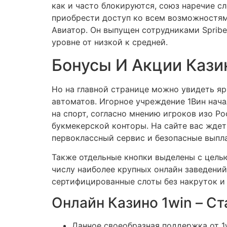
как и часто блокируются, союз наречие сл
приобрести доступ ко всем возможностям 1
Авиатор. Он выпущен сотрудниками Spribe
уровне от низкой к средней.
Бонусы И Акции Кази
Но на главной странице можно увидеть яр
автоматов. Игорное учреждение 1Вин начал
на спорт, согласно мнению игроков изо Р
букмекерской конторы. На сайте вас ждет
первоклассный сервис и безопасные выпл
Также отдельные кнопки выделены с целью 
числу наиболее крупных онлайн заведений
сертифицированные слоты без накруток и
Онлайн Казино 1win – С
Данное своеобразная поддержка от 1w