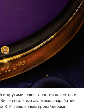
h и другими, союз гарантия качество и
Вин – легальные азартные разработки.
ям RTP, заявленным провайдерами.