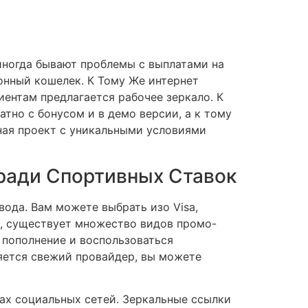
 иногда бывают проблемы с выплатами на
ронный кошелек. К Тому Же интернет
ентам предлагается рабочее зеркало. К
атно с бонусом и в демо версии, а к тому
сная проект с уникальными условиями
 ради Спортивных Ставок
ода. Вам можете выбрать изо Visa,
ы, существует множество видов промо-
 пополнение и воспользоваться
ляется свежий провайдер, вы можете
ах социальных сетей. Зеркальные ссылки