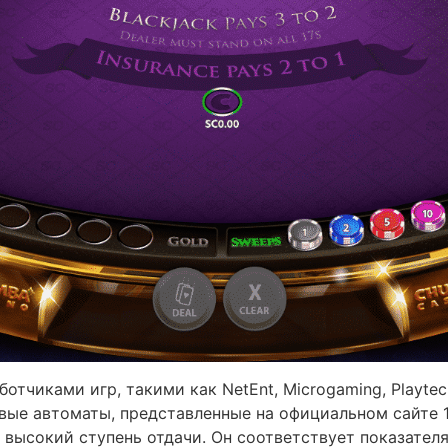
тчиками игр, такими как NetEnt, Microgaming, Playtec
овые автоматы, представленные на официальном сайте 1
высокий ступень отдачи. Он соответствует показател