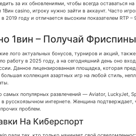
едить за их обновлениями, чтобы всегда оставаться на 
Вин casino, игроку нужно зайти в аккаунт. Часто игро
 в 2019 году и отличается высоким показателем RTP – 
но 1вин – Получай Фриспин
кие лого актуальных бонусов, турниров и акций, такж
о работу в 2025 году, а на сегодняшний день оно вхо
оссии. Данное лицензированная площадка, которая пред
 большая коллекция азартных игр на любой стиль, непл
аты.
самых популярных развлечений — Aviator, LuckyJet, Sp
 в русскоязычном интернете. Женщина подтверждает, 
 прочих проблем.
тавки На Киберспорт
in ради тех, кто только начинает своё осведомленнос