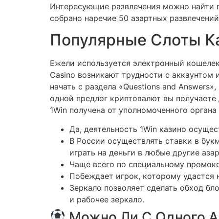
Интересующие развлечения можно найти п
собрано наречие 50 азартных развлечений
Популярные Слоты Ка
Ежели используется электронный кошелек,
Casino возникают трудности с аккаунтом 
начать с раздела «Questions and Answers»
одной предлог криптовалют вы получаете 
1Win получена от уполномоченного органа
Да, деятельность 1Win казино осуще
В России осуществлять ставки в бук
играть на деньги в любые другие аза
Чаще всего по специальному промоко
Побеждает игрок, которому удастся н
Зеркало позволяет сделать обход бло
и рабочее зеркало.
Можно Ли С Одного Ак