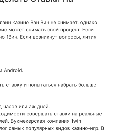
айн казино Ван Вин не снимает, однако
вис может снимать свой процент. Если
но 1Вин. Если возникнут вопросы, лития
 Android.
.
ь ставку и попытаться набрать больше
д часов или аж дней.
бходимости совершать ставки на реальные
лей. Букмекерская компания 1win
лог самых популярных видов казино-игр. В