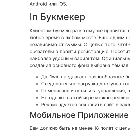
Android или iOS.
In Букмекер
Клиентам букмекера к тому же нравится, 
любое время в любом месте. Ещё одним н
независимо от суммы. С Целью того, что
обязательно пройти регистрацию. Посети
наиболее удобным вариантом. Официальный
создания основного фона выбрана тёмная 
Да, 1win предлагает разнообразные б
Следовательно загрузка доступна тол
Поменялась и политика управления, 
Но однако в этой игре можно реально
Рекомендуется сохранить сайт в зак
Мобильное Приложение 
Вам должно быть не менее 18 полет с цел