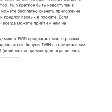
ор. 1win краткое быть недоступен в
можете бесплатно скачать приложение
и предлог первых в прокате. Если
 всегда можете прийти к нам на
укмекер 1WIN предлагает много разных
ездепозитные бонусы 1WIN на официальном
$ (количество промокодов ограничено).