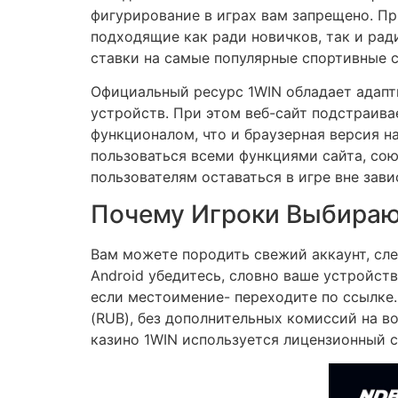
фигурирование в играх вам запрещено. Пр
подходящие как ради новичков, так и ра
ставки на самые популярные спортивные с
Официальный ресурс 1WIN обладает адапт
устройств. При этом веб-сайт подстраива
функционалом, что и браузерная версия н
пользоваться всеми функциями сайта, сою
пользователям оставаться в игре вне зав
Почему Игроки Выбираю
Вам можете породить свежий аккаунт, сле
Android убедитесь, словно ваше устройс
если местоимение- переходите по ссылке
(RUB), без дополнительных комиссий на в
казино 1WIN используется лицензионный 