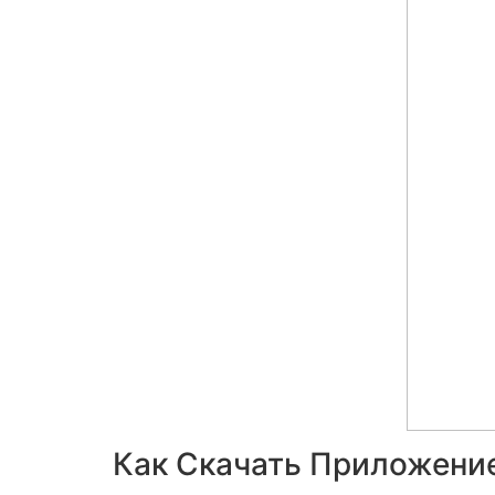
Как Скачать Приложение 