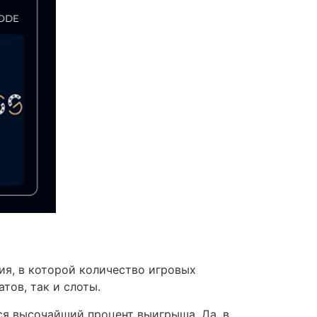
ия, в которой количество игровых
тов, так и слоты.
ся высочайший процент выигрыша. Да, в