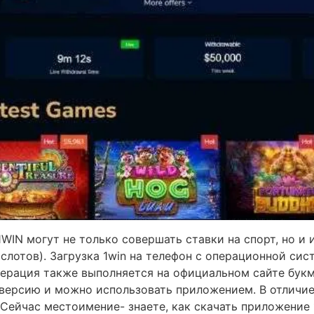
WIN могут не только совершать ставки на спорт, но и 
слотов). Загрузка 1win на телефон с операционной сис
ерация также выполняется на официальном сайте букм
ерсию и можно использовать приложением. В отличие о
 Сейчас местоимение- знаете, как скачать приложение 