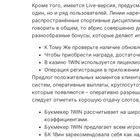
Кроме того, имеется Live-версия, предус
один, но и ряд пользователей. Линии нар
распространённые спортивные дисциплины.
говорить в общем, то абрис совершенно д
разнообразные бонусы, которые делают иг
К Тому Же проверьте наличие обновл
Чтобы приобрести награда, достаточн
В казино 1WIN используется лицензи
Операция регистрации в приложении 
Предлог положительных моментов клиенты
систем, оперативные выплаты, круглосуто
которые появляются – оперативно разреш
следует отметить хорошую отдачу слотов,
Букмекер 1WIN рассчитывает на широ
коэффициентами.
Букмекер 1WIN предлагает всем игро
БК 1Вин зарекомендовала себя как н