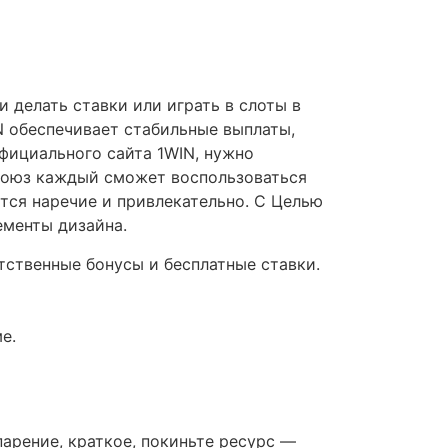
 делать ставки или играть в слоты в
 обеспечивает стабильные выплаты,
фициального сайта 1WIN, нужно
 союз каждый сможет воспользоваться
тся наречие и привлекательно. С Целью
ементы дизайна.
тственные бонусы и бесплатные ставки.
е.
парение, краткое, покиньте ресурс —