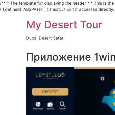
/** * The template for displaying the header * * This is th
( ! defined( 'ABSPATH' ) ) { exit; // Exit if accessed directly.
My Desert Tour
Dubai Desert Safari
Приложение 1win: