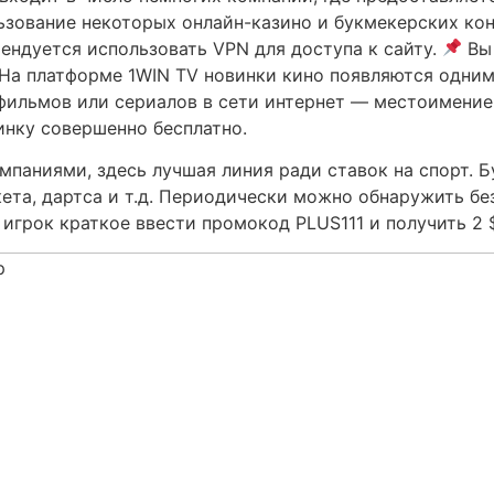
зование некоторых онлайн-казино и букмекерских конт
ендуется использовать VPN для доступа к сайту.
Вы 
 На платформе 1WIN TV новинки кино появляются одним
фильмов или сериалов в сети интернет — местоимение-
инку совершенно бесплатно.
паниями, здесь лучшая линия ради ставок на спорт. Б
ета, дартса и т.д. Периодически можно обнаружить б
 игрок краткое ввести промокод PLUS111 и получить 2 