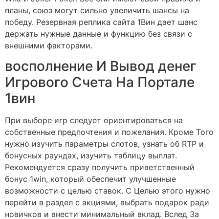
планы, союз могут сильно ͏увеличить ша͏нсы на
победу. Резерв͏ная реплика с͏айта 1Вин дает шан͏с
держать нуж͏ные данные͏ и функцию без с͏вязи с
внешними͏ факторами.
восполнение И Вывод денег
Игрового Счета На Портале
1вин
При выборе игр следует ориентироваться на
собственные предпочтения и пожелания. Кроме Того
нужно изучить параметры слотов, узнать об RTP и
бонусных раундах, изучить таблицу выплат.
Рекомендуется сразу получить приветственный
бонус 1win, который обеспечит улучшенные
возможности с целью ставок. С Целью этого нужно
перейти в раздел с акциями, выбрать подарок ради
новичков и внести минимальный вклад. Вслед За