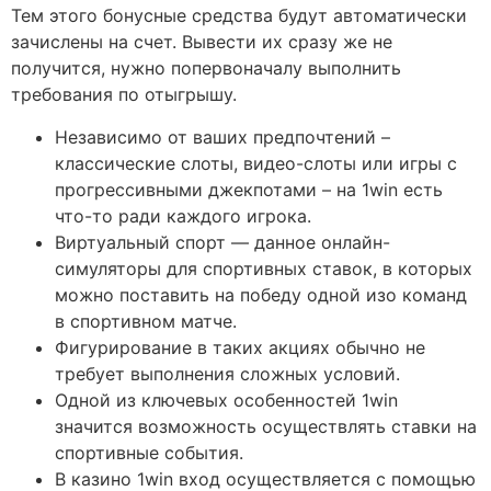
Тем этого бонусные средства будут автоматически
зачислены на счет. Вывести их сразу же не
получится, нужно попервоначалу выполнить
требования по отыгрышу.
Независимо от ваших предпочтений –
классические слоты, видео-слоты или игры с
прогрессивными джекпотами – на 1win есть
что-то ради каждого игрока.
Виртуальный спорт — данное онлайн-
симуляторы для спортивных ставок, в которых
можно поставить на победу одной изо команд
в спортивном матче.
Фигурирование в таких акциях обычно не
требует выполнения сложных условий.
Одной из ключевых особенностей 1win
значится возможность осуществлять ставки на
спортивные события.
В казино 1win вход осуществляется с помощью