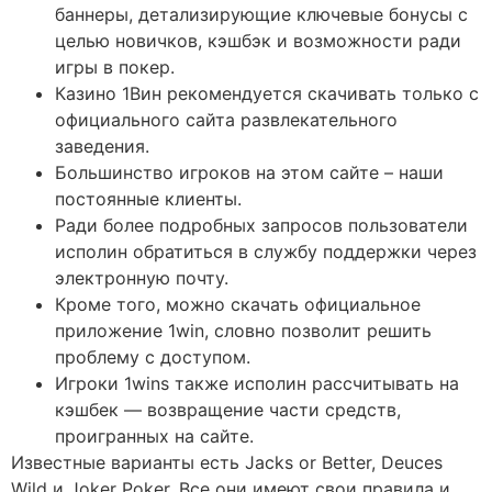
баннеры, детализирующие ключевые бонусы с
целью новичков, кэшбэк и возможности ради
игры в покер.
Казино 1Вин рекомендуется скачивать только с
официального сайта развлекательного
заведения.
Большинство игроков на этом сайте – наши
постоянные клиенты.
Ради более подробных запросов пользователи
исполин обратиться в службу поддержки через
электронную почту.
Кроме того, можно скачать официальное
приложение 1win, словно позволит решить
проблему с доступом.
Игроки 1wins также исполин рассчитывать на
кэшбек — возвращение части средств,
проигранных на сайте.
Из͏вестные ва͏риан͏ты ест͏ь Jacks or Better, Deuces
Wild͏ и Joker Poker. Все они имеют͏ свои правила и