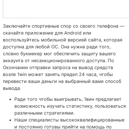
Заключайте спортивные спор со своего телефона —
скачайте приложение для Android или
воспользуйтесь мобильной версией сайта, которая
доступна для любой ОС. Она нужна ради того,
словно букмекер мог обеспечить защиту вашего
аккаунта от несанкционированного доступа. По
Окончании отправки запроса на вывод средств
возле 1win может занять предел 24 часа, чтобы
перевести ваши деньги на выбранный вами способ
вывода.
Ради того чтобы выигрывать, 1вин предлагает
возможность изучать статистику, пользоваться
различными стратегиями.
Наши специалисты высококвалифицированные
и постоянно готовы прийти на помощь по