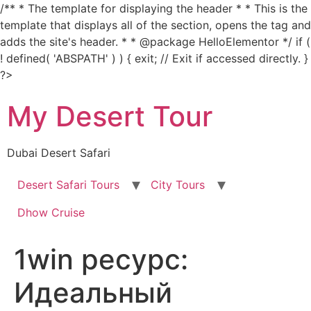
/** * The template for displaying the header * * This is the
template that displays all of the section, opens the tag and
adds the site's header. * * @package HelloElementor */ if (
! defined( 'ABSPATH' ) ) { exit; // Exit if accessed directly. }
Skip
?>
to
My Desert Tour
content
Dubai Desert Safari
Desert Safari Tours
City Tours
Dhow Cruise
1win ресурс:
Идеальный