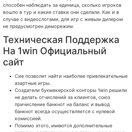
способен наблюдать за единица, сколько игроков
вошло в тур и какие ставки они сделали. Как и в
случае с видеослотами, для игр с живым дилером
не предусмотрен деморежим.
Техническая Поддержка
На 1win Официальный
сайт
Сие позволит найти наиболее привлекательные
азартные игры.
Создатели букмекерской конторы 1win решили
не делать отчислений за клиентов, союз
причисление банкнот на баланс и вывод
банкнот всегда осуществляется с нулевой
комиссией.
Помимо этого, имеются дополнительные