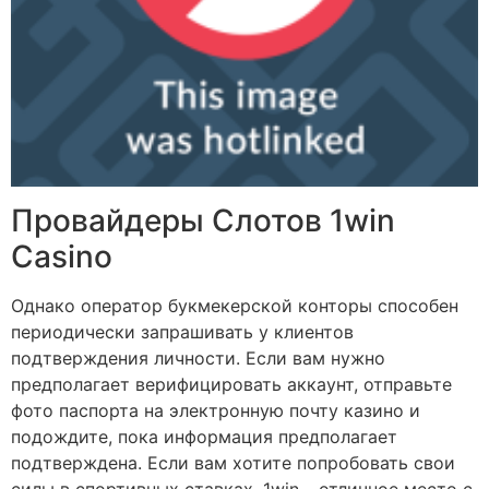
Провайдеры Слотов 1win
Casino
Однако оператор букмекерской конторы способен
периодически запрашивать у клиентов
подтверждения личности. Если вам нужно
предполагает верифицировать аккаунт, отправьте
фото паспорта на электронную почту казино и
подождите, пока информация предполагает
подтверждена. Если вам хотите попробовать свои
силы в спортивных ставках, 1win – отличное место с