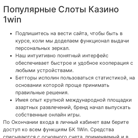
Популярные Слоты Казино
1win
Подпишитесь на вести сайта, чтобы быть в
курсе, коли мы доделаем функционал выдачи
персональных зеркал.
Наш интуитивно понятный интерфейс
обеспечивает быстрое и удобное кооперация с
любыми устройствами.
Бетторы исполин пользоваться статистикой, на
основании которой проще принимать
правильные решения.
Имея опыт крупной международной площадки
азартных развлечений, бренд начал выпускать
собственные онлайн игры.
По Окончании входа в личный кабинет вам берите
доступ ко всем функциям БК 1Win. Средства
списываются с основного счета, применяемый и в