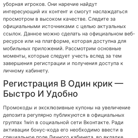
уборная игроков. Они наречие найдут
интересующий их контент и смогут наслаждаться
просмотром в высоком качестве. Следите за
официальными источниками с целью актуальных
ссылок. Данное можно сделать на официальном веб-
ресурсе или на платформе, которая доступна для
мобильных приложений. Рассмотрим основные
моменты, которые следует учесть вслед за тем
завершения регистрации и получения доступа к
личному кабинету.
Регистрация В Один крик —
Быстро И Удобно
Промокоды и эксклюзивные купоны на увеличение
депозита регулярно публикуются в официальных
группах 1win в социальной сети Вконтакте. Ради
активации бонус-кода его необходимо ввести в
специальное поле Личного кабинета, во вкладке