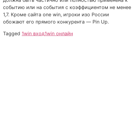
должна быть частично или полностью применена к
событию или на события с коэффициентом не менее
1,7. Кроме сайта one win, игроки изо России
обожают его прямого конкурента — Pin Up.
Tagged
1win вход
1win онлайн