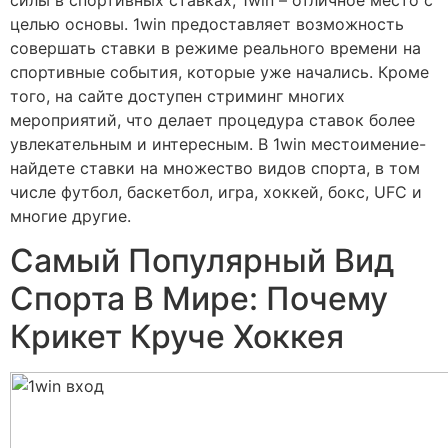
целью основы. 1win предоставляет возможность
совершать ставки в режиме реального времени на
спортивные события, которые уже начались. Кроме
того, на сайте доступен стриминг многих
мероприятий, что делает процедура ставок более
увлекательным и интересным. В 1win местоимение-
найдете ставки на множество видов спорта, в том
числе футбол, баскетбол, игра, хоккей, бокс, UFC и
многие другие.
Самый Популярный Вид
Спорта В Мире: Почему
Крикет Круче Хоккея