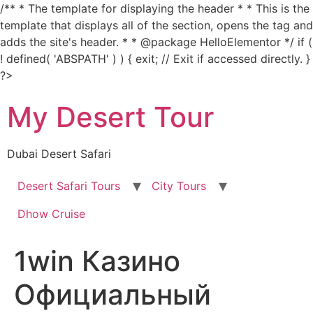
/** * The template for displaying the header * * This is the
template that displays all of the section, opens the tag and
adds the site's header. * * @package HelloElementor */ if (
! defined( 'ABSPATH' ) ) { exit; // Exit if accessed directly. }
Skip
?>
to
My Desert Tour
content
Dubai Desert Safari
Desert Safari Tours
City Tours
Dhow Cruise
1win Казино
Официальный