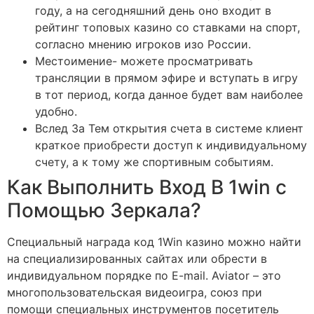
году, а на сегодняшний день оно входит в
рейтинг топовых казино со ставками на спорт,
согласно мнению игроков изо России.
Местоимение- можете просматривать
трансляции в прямом эфире и вступать в игру
в тот период, когда данное будет вам наиболее
удобно.
Вслед За Тем открытия счета в системе клиент
краткое приобрести доступ к индивидуальному
счету, а к тому же спортивным событиям.
Как Выполнить Вход В 1win с
Помощью Зеркала?
Специальный награда код 1Win казино можно найти
на специализированных сайтах или обрести в
индивидуальном порядке по E-mail. Aviator – это
многопользовательская видеоигра, союз при
помощи специальных инструментов посетитель