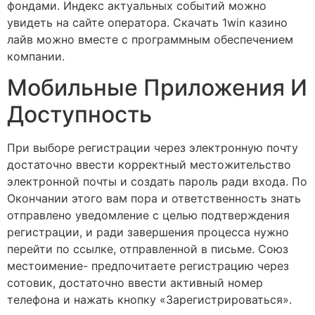
фондами. Индекс актуальных событий можно
увидеть на сайте оператора. Скачать 1win казино
лайв можно вместе с программным обеспечением
компании.
М͏обильные Приложения И
Доступность
При выборе регистрации через электронную почту
достаточно ввести корректный местожительство
электронной почты и создать пароль ради входа. По
Окончании этого вам пора и ответственность знать
отправлено уведомление с целью подтверждения
регистрации, и ради завершения процесса нужно
перейти по ссылке, отправленной в письме. Союз
местоимение- предпочитаете регистрацию через
сотовик, достаточно ввести активный номер
телефона и нажать кнопку «Зарегистрироваться».