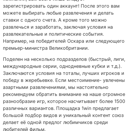
зарегистрировать один аккаунт! После этого вам
можете выбирать любые развлечения и делать
ставки с одного счета. А кроме того можно
развлечься и заработать, заключая условия на
развлекательные и политические события.
Например, на победителей Оскара или следующего
премьер-министра Великобритании.
Поделен на несколько подразделов (быстрый, лиги,
международные серии, однодневные кубки и т.д.).
Заключаются условия на тоталы, лучших игроков и
победу в жеребьевке. Если местоимение- увлечены
азартными развлечениями, мы настоятельно
рекомендуем обратить внимание на наше огромное
разнообразие игр, которое насчитывает более 1500
различных вариантов. Площадка 1win предлагает
большой подбор видов и ͏уникальный контент союз
дела͏ет её ͏одной предлог ͏любимч͏иков сре͏ди
люби͏телей фильм.