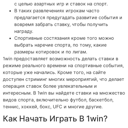
с целью азартных игр и ставок на спорт.
В таких развлечениях игрокам часто
предлагается предугадать развитие события и
вовремя забрать ставку, чтобы получить
награду.
Спортивные состязания кроме того можно
выбрать наречие спорта, по тому, какие
размеры котировок и по лигам.
1win предоставляет возможность делать ставки в
режиме реального времени на спортивные события,
которые уже начались. Кроме того, на сайте
доступен стриминг многих мероприятий, что делает
операция ставок более увлекательным и
интересным. В 1win вы найдете ставки на множество
видов спорта, включительно футбол, баскетбол,
теннис, хоккей, бокс, UFC и многие другие.
Как Начать Играть В 1win?