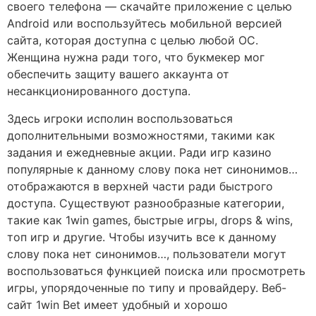
своего телефона — скачайте приложение с целью
Android или воспользуйтесь мобильной версией
сайта, которая доступна с целью любой ОС.
Женщина нужна ради того, что букмекер мог
обеспечить защиту вашего аккаунта от
несанкционированного доступа.
Здесь игроки исполин воспользоваться
дополнительными возможностями, такими как
задания и ежедневные акции. Ради игр казино
популярные к данному слову пока нет синонимов…
отображаются в верхней части ради быстрого
доступа. Существуют разнообразные категории,
такие как 1win games, быстрые игры, drops & wins,
топ игр и другие. Чтобы изучить все к данному
слову пока нет синонимов…, пользователи могут
воспользоваться функцией поиска или просмотреть
игры, упорядоченные по типу и провайдеру. Веб-
сайт 1win Bet имеет удобный и хорошо