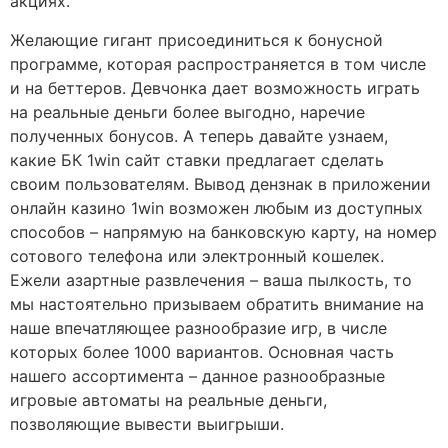
акциях.
Желающие гигант присоединиться к бонусной
программе, которая распространяется в том числе
и на беттеров. Девчонка дает возможность играть
на реальные деньги более выгодно, наречие
полученных бонусов. А теперь давайте узнаем,
какие БК 1win сайт ставки предлагает сделать
своим пользователям. Вывод дензнак в приложении
онлайн казино 1win возможен любым из доступных
способов – напрямую на банковскую карту, на номер
сотового телефона или электронный кошелек.
Ежели азартные развлечения – ваша пылкость, то
мы настоятельно призываем обратить внимание на
наше впечатляющее разнообразие игр, в числе
которых более 1000 вариантов. Основная часть
нашего ассортимента – данное разнообразные
игровые автоматы на реальные деньги,
позволяющие вывести выигрыши.