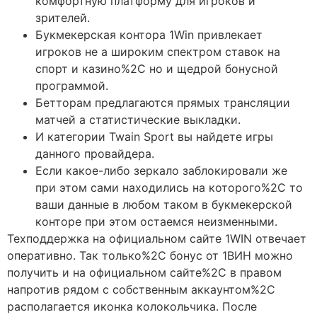
комфортную платформу для игроков и
зрителей.
Букмекерская контора 1Win привлекает
игроков не а широким спектром ставок на
спорт и казино%2C но и щедрой бонусной
программой.
Бетторам предлагаются прямых трансляции
матчей а статистические выкладки.
И категории Twain Sport вы найдете игры
данного провайдера.
Если какое-либо зеркало заблокировали же
при этом сами находились на которого%2C то
ваши данные в любом таком в букмекерской
конторе при этом остаемся неизменными.
Техподдержка на официальном сайте 1WIN отвечает
оперативно. Так только%2C бонус от 1ВИН можно
получить и на официальном сайте%2C в правом
напротив рядом с собственным аккаунтом%2C
располагается иконка колокольчика. После