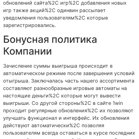
обновлений сайта%2C игр%2C добавления новых
игр также акций%2C одинвин рассылает
уведомления пользователям%2C которые
зарегистрировались.
Бонусная политика
Компании
Зачисление суммы выигрыша происходит в
автоматическом режиме после завершения условий
отыгрыша. Заключалась часть нашего ассортимента
составляют разнообразные игровые автоматы на
настоящие деньги%2C которые могут вывести
выигрыши. Со другой стороны%2C в сайте 1win
проходит регулярные обновления%2C их позволяют
улучшать функционал и интерфейс. Их обновления
действуют автоматически%2C позволяя
пользователям всегда оставаться в курсе последних