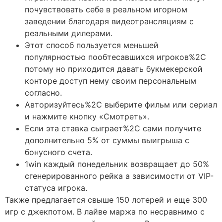
почувствовать себе в реальном игорном
заведении благодаря видеотрансляциям с
реальными дилерами.
Этот способ пользуется меньшей
популярностью пообтесавшихся игроков%2C
потому но приходится давать букмекерской
конторе доступ нему своим персональным
согласно.
Авторизуйтесь%2C выберите фильм или сериал
и нажмите кнопку «Смотреть».
Если эта ставка сыграет%2C сами получите
дополнительно 5% от суммы выигрыша с
бонусного счета.
1win каждый понедельник возвращает до 50%
сгенерированного рейка а зависимости от VIP-
статуса игрока.
Также предлагается свыше 150 лотерей и еще 300
игр с джекпотом. В лайве маржа по несравнимо с