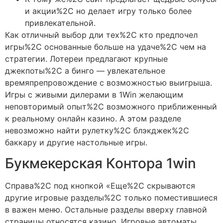
и акции%2C но делает игру только более
привлекательной.
Как отличный выбор дли тех%2C кто предпочел
игры%2C основанные больше на удаче%2C чем на
стратегии. Лотереи предлагают крупные
джекпоты%2C а бинго — увлекательное
времяпрепровождение с возможностью выигрыша.
Игры с живыми дилерами в 1Win желающим
неповторимый опыт%2C возможного приближенный
к реальному онлайн казино. А этом разделе
невозможно найти рулетку%2C блэкджек%2C
баккару и другие настольные игры.
Букмекерская Контора 1win
Справа%2C под кнопкой «Еще%2C скрываются
другие игровые разделы%2C только поместившиеся
в важен меню. Остальные разделы вверху главной
страницы относятся казино. Игровые автоматы