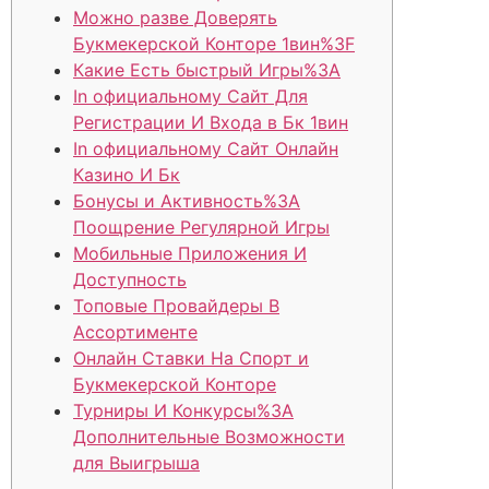
Можно разве Доверять
Букмекерской Конторе 1вин%3F
Какие Есть быстрый Игры%3A
In официальному Сайт Для
Регистрации И Входа в Бк 1вин
In официальному Сайт Онлайн
Казино И Бк
Бонусы и Активность%3A
Поощрение Регулярной Игры
Мобильные Приложения И
Доступность
Топовые Провайдеры В
Ассортименте
Онлайн Ставки На Спорт и
Букмекерской Конторе
Турниры И Конкурсы%3A
Дополнительные Возможности
для Выигрыша