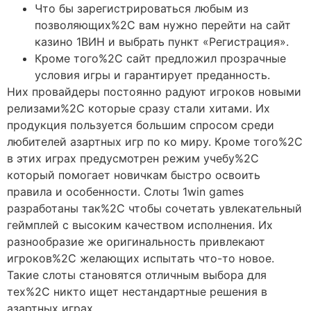
Что бы зарегистрироваться любым из
позволяющих%2C вам нужно перейти на сайт
казино 1ВИН и выбрать пункт «Регистрация».
Кроме того%2C сайт предложил прозрачные
условия игры и гарантирует преданность.
Них провайдеры постоянно радуют игроков новыми
релизами%2C которые сразу стали хитами. Их
продукция пользуется большим спросом среди
любителей азартных игр по ко миру. Кроме того%2C
в этих играх предусмотрен режим учебу%2C
который помогает новичкам быстро освоить
правила и особенности. Слоты 1win games
разработаны так%2C чтобы сочетать увлекательный
геймплей с высоким качеством исполнения. Их
разнообразие же оригинальность привлекают
игроков%2C желающих испытать что-то новое.
Такие слоты становятся отличным выбора для
тех%2C никто ищет нестандартные решения в
азартных играх.