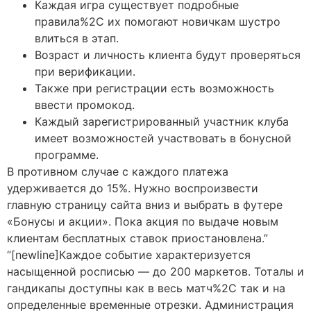
Каждая игра существует подробные
правила%2C их помогают новичкам шустро
влиться в этап.
Возраст и личность клиента будут проверяться
при верификации.
Также при регистрации есть возможность
ввести промокод.
Каждый зарегистрированный участник клуба
имеет возможностей участвовать в бонусной
программе.
В противном случае с каждого платежа
удерживается до 15%. Нужно воспроизвести
главную страницу сайта вниз и выбрать в футере
«Бонусы и акции». Пока акция по выдаче новым
клиентам бесплатных ставок приостановлена.”
“[newline]Каждое событие характеризуется
насыщенной росписью — до 200 маркетов. Тоталы и
гандикапы доступны как в весь матч%2C так и на
определенные временные отрезки. Администрация