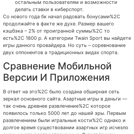
остальным пользователям и возможности
делать ставки в киберспорт.
Со нового года бк начал радовать бонусами%2C
продолжайте в факте же духе. Размер вашего
кэшбэка – 2% от проигранной суммы%2C то
есть%2C 1800 р. А категории Twain Sport вы найдете
игры данного провайдера. Но суть – соревнование
двух оппонентов а традиционных видах спорта.
Сравнение Мобильной
Версии И Приложения
В ответ на это%2C было создана обширная сеть
зеркал основного сайта. Азартные игры в деньги —
так очень древнее развлечение%2C которое
появилось только 5000 лет до нашей эры. Первым
развлечением были игральные кости%2C однако и
долгое время существовании азартных игр исчезло