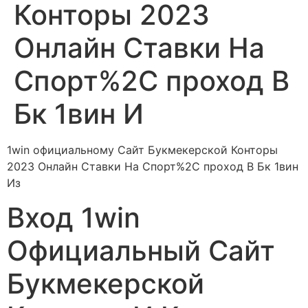
Конторы 2023
Онлайн Ставки На
Спорт%2C проход В
Бк 1вин И
1win официальному Сайт Букмекерской Конторы
2023 Онлайн Ставки На Спорт%2C проход В Бк 1вин
Из
Вход 1win
Официальный Сайт
Букмекерской