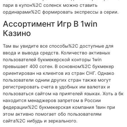
пари в купон%2C соленск можно ставить
ординарами%2C формировать экспрессы а серии.
Ассортимент Игр В 1win
Казино
Там вы увидите все способы%2C доступные для
ввода и вывода средств. Количество активных
пользователей букмекерской конторы 1win
превышает 400 сотен. В основном%2C букмекер
ориентирован на клиентов из стран СНГ. Однако
пользователи одним других стран также могут
регистрировать счета в удобных им валютах и
пользоваться сайтом на приятелей языках. Хоть а бк
находится менаджеров запретом в России
федерации%2C букмекерская компания 1вин при
этом активно помогает обо пользователям
сайта%2C нибудь и зеркального.