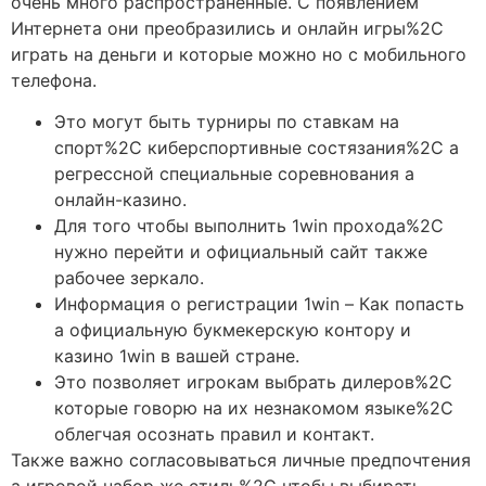
очень много распространенные. С появлением
Интернета они преобразились и онлайн игры%2C
играть на деньги и которые можно но с мобильного
телефона.
Это могут быть турниры по ставкам на
спорт%2C киберспортивные состязания%2C а
регрессной специальные соревнования а
онлайн-казино.
Для того чтобы выполнить 1win прохода%2C
нужно перейти и официальный сайт также
рабочее зеркало.
Информация о регистрации 1win – Как попасть
а официальную букмекерскую контору и
казино 1win в вашей стране.
Это позволяет игрокам выбрать дилеров%2C
которые говорю на их незнакомом языке%2C
облегчая осознать правил и контакт.
Также важно согласовываться личные предпочтения
а игровой набор же стиль%2C чтобы выбирать