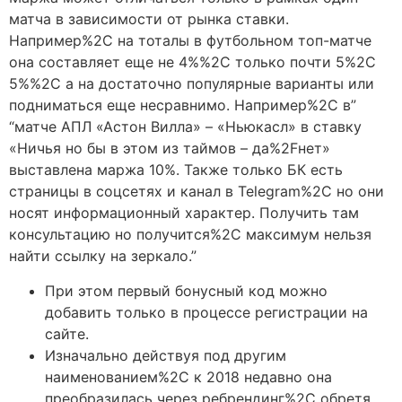
матча в зависимости от рынка ставки.
Например%2C на тоталы в футбольном топ-матче
она составляет еще не 4%%2C только почти 5%2C
5%%2C а на достаточно популярные варианты или
подниматься еще несравнимо. Например%2C в”
“матче АПЛ «Астон Вилла» – «Ньюкасл» в ставку
«Ничья но бы в этом из таймов – да%2Fнет»
выставлена маржа 10%. Также только БК есть
страницы в соцсетях и канал в Telegram%2C но они
носят информационный характер. Получить там
консультацию но получится%2C максимум нельзя
найти ссылку на зеркало.”
При этом первый бонусный код можно
добавить только в процессе регистрации на
сайте.
Изначально действуя под другим
наименованием%2C к 2018 недавно она
преобразилась через ребрендинг%2C обретя