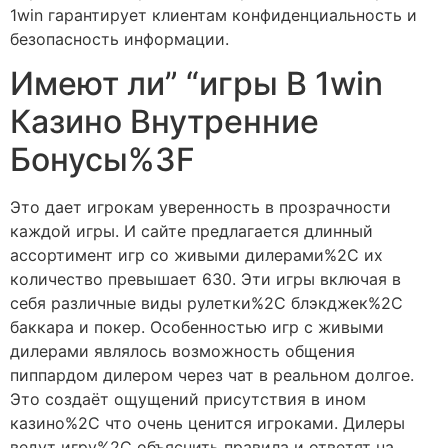
1win гарантирует клиентам конфиденциальность и
безопасность информации.
Имеют ли” “игры В 1win
Казино Внутренние
Бонусы%3F
Это дает игрокам уверенность в прозрачности
каждой игры. И сайте предлагается длинный
ассортимент игр со живыми дилерами%2C их
количество превышает 630. Эти игры включая в
себя различные виды рулетки%2C блэкджек%2C
баккара и покер. Особенностью игр с живыми
дилерами являлось возможность общения
пиппардом дилером через чат в реальном долгое.
Это создаёт ощущений присутствия в ином
казино%2C что очень ценится игроками. Дилеры
ведут игру%2C объяснить правила и ответят на