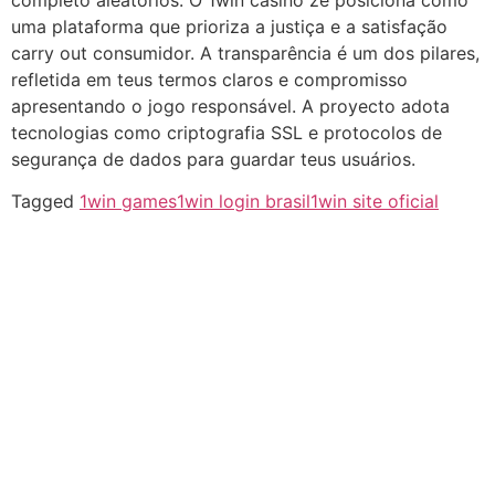
uma plataforma que prioriza a justiça e a satisfação
carry out consumidor. A transparência é um dos pilares,
refletida em teus termos claros e compromisso
apresentando o jogo responsável. A proyecto adota
tecnologias como criptografia SSL e protocolos de
segurança de dados para guardar teus usuários.
Tagged
1win games
1win login brasil
1win site oficial