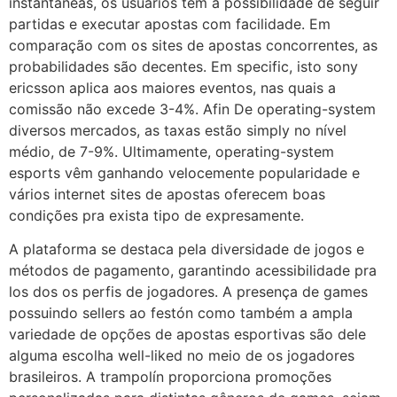
instantâneas, os usuários tem a possibilidade de seguir
partidas e executar apostas com facilidade. Em
comparação com os sites de apostas concorrentes, as
probabilidades são decentes. Em specific, isto sony
ericsson aplica aos maiores eventos, nas quais a
comissão não excede 3-4%. Afin De operating-system
diversos mercados, as taxas estão simply no nível
médio, de 7-9%. Ultimamente, operating-system
esports vêm ganhando velocemente popularidade e
vários internet sites de apostas oferecem boas
condições pra exista tipo de expresamente.
A plataforma se destaca pela diversidade de jogos e
métodos de pagamento, garantindo acessibilidade pra
los dos os perfis de jogadores. A presença de games
possuindo sellers ao festón como também a ampla
variedade de opções de apostas esportivas são dele
alguma escolha well-liked no meio de os jogadores
brasileiros. A trampolín proporciona promoções