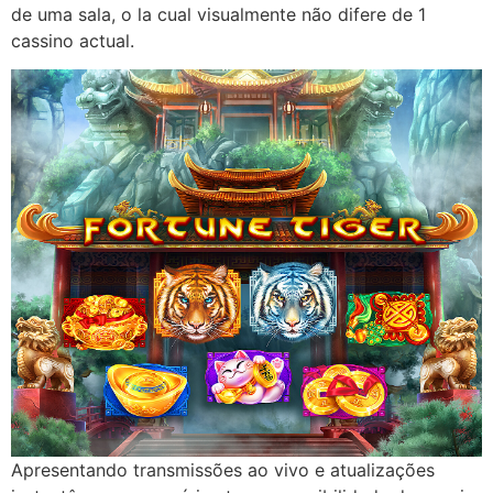
de uma sala, o la cual visualmente não difere de 1
cassino actual.
Apresentando transmissões ao vivo e atualizações