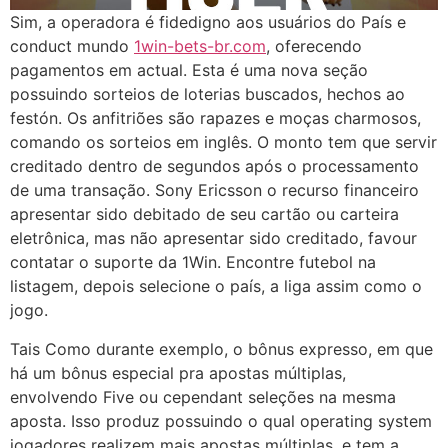
Sim, a operadora é fidedigno aos usuários do País e
conduct mundo
1win-bets-br.com
, oferecendo
pagamentos em actual. Esta é uma nova seção
possuindo sorteios de loterias buscados, hechos ao
festón. Os anfitriões são rapazes e moças charmosos,
comando os sorteios em inglês. O monto tem que servir
creditado dentro de segundos após o processamento
de uma transação. Sony Ericsson o recurso financeiro
apresentar sido debitado de seu cartão ou carteira
eletrônica, mas não apresentar sido creditado, favour
contatar o suporte da 1Win. Encontre futebol na
listagem, depois selecione o país, a liga assim como o
jogo.
Tais Como durante exemplo, o bônus expresso, em que
há um bônus especial pra apostas múltiplas,
envolvendo Five ou cependant seleções na mesma
aposta. Isso produz possuindo o qual operating system
jogadores realizem mais apostas múltiplas, e tem a