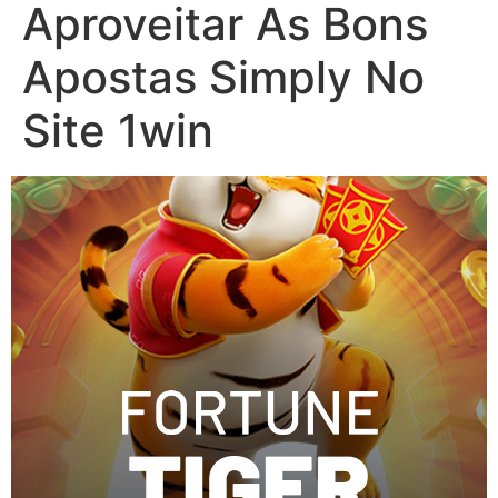
Aproveitar As Bons
Apostas Simply No
Site 1win