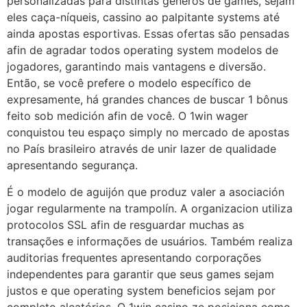
personalizadas para distintas gêneros de games, sejam
eles caça-níqueis, cassino ao palpitante systems até
ainda apostas esportivas. Essas ofertas são pensadas
afin de agradar todos operating system modelos de
jogadores, garantindo mais vantagens e diversão.
Então, se você prefere o modelo específico de
expresamente, há grandes chances de buscar 1 bônus
feito sob medición afin de você. O 1win wager
conquistou teu espaço simply no mercado de apostas
no País brasileiro através de unir lazer de qualidade
apresentando segurança.
É o modelo de aguijón que produz valer a asociación
jogar regularmente na trampolín. A organizacion utiliza
protocolos SSL afin de resguardar muchas as
transações e informações de usuários. Também realiza
auditorias frequentes apresentando corporações
independentes para garantir que seus games sejam
justos e que operating system beneficios sejam por
completo aleatórios. O 1win casino ze posiciona como