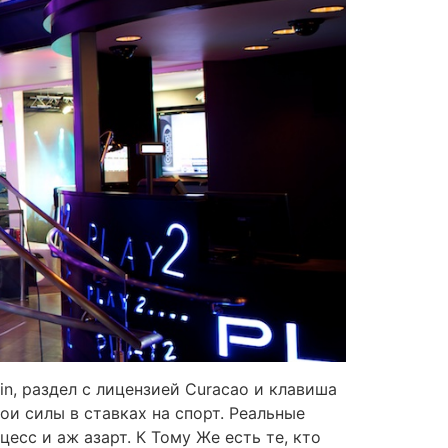
n, раздел с лицензией Curacao и клавиша
и силы в ставках на спорт. Реальные
цесс и аж азарт. К Тому Же есть те, кто