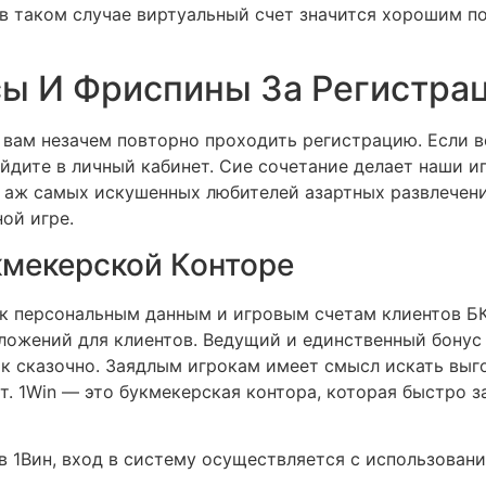
 в таком случае виртуальный счет значится хорошим 
сы И Фриспины За Регистра
 вам незачем повторно проходить регистрацию. Если во
йдите в личный кабинет. Сие сочетание делает наши иг
аж самых искушенных любителей азартных развлечений
ой игре.
укмекерской Конторе
к персональным данным и игровым счетам клиентов БК
ожений для клиентов. Ведущий и единственный бонус в
 так сказочно. Заядлым игрокам имеет смысл искать в
т. 1Win — это букмекерская контора, которая быстро 
 1Вин, вход в систему осуществляется с использовани