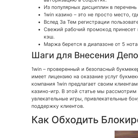
Из популярных дисциплин в перечень в
1win казино – это не просто место, 
Вслед За Тем регистрации пользоват
Свежий рабочий промокод принесет в
кэш.
Маржа берется в диапазоне от 5 нота
Шаги для Внесения Депо
1win – проверенный и безопасный букмеке
имеет лицензию на оказание услуг букмек
компания 1win предлагает своим клиента
казино-игр. В этой статье мы рассмотрим
увлекательные игры, привлекательные бо
поддержку клиентов.
Как Обходить Блокир