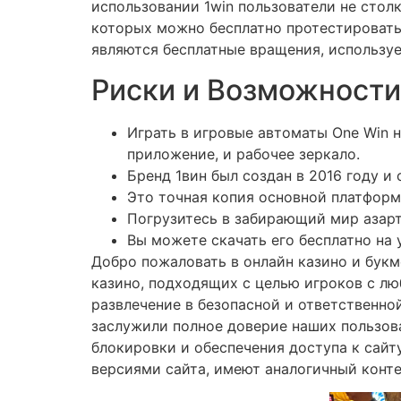
использовании 1win пользователи не стол
которых можно бесплатно протестировать
являются бесплатные вращения, использу
Риски ͏и Возможно͏ст
Играть в игровые автоматы One Win 
приложение, и рабочее зеркало.
Бренд 1вин был создан в 2016 году и
Это точная копия основной платформ
Погрузитесь в забирающий мир азарта 
Вы можете скачать его бесплатно на у
Добро пожаловать в онлайн казино и бук
казино, подходящих с целью игроков с л
развлечение в безопасной и ответственно
заслужили полное доверие наших пользов
блокировки и обеспечения доступа к сайт
версиями сайта, имеют аналогичный конте