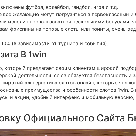
ключены футбол, волейбол, гандбол, игра и т.д.
где все желающие могут погрузиться в первоклассный и 
ели исполин воспользоваться несколькими бонусами, ч
ам фриспины на топовые слоты или поинты, очень ред
 10% (в зависимости от турнира и события).
зита В 1win
р, который предлагает своим клиентам широкий подбо
ерской деятельности, союз обязуется безопасность и 
м широкий альтернатива слотов онлайн, которые являю
 основные преимущества и особенности слотов 1win. В
нусы и акции, удобный интерфейс и мобильную версию,
овку Официального Сайта Б