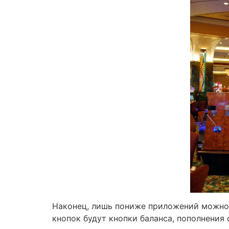
Наконец, лишь пониже приложений можно 
кнопок будут кнопки баланса, пополнения 