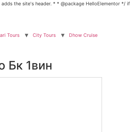
nd adds the site's header. * * @package HelloElementor */ if
ari Tours
City Tours
Dhow Cruise
о Бк 1вин