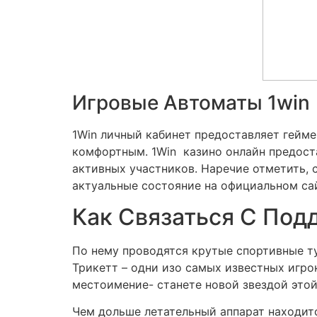
Игровые Автоматы 1win
1Win личный кабинет предоставляет гейме
комфортным. 1Win казино онлайн предост
активных участников. Наречие отметить, 
актуальные состояние на официальном сай
Как Связаться С Под
По нему проводятся крутые спортивные ту
Трикетт – одни изо самых известных игрок
местоимение- станете новой звездой этой
Чем дольше летательный аппарат находит