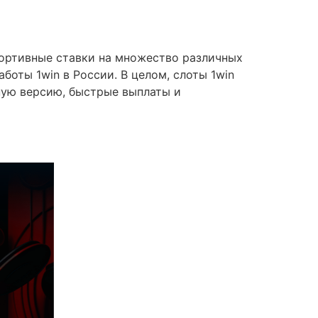
портивные ставки на множество различных
оты 1win в России. В целом, слоты 1win
ную версию, быстрые выплаты и