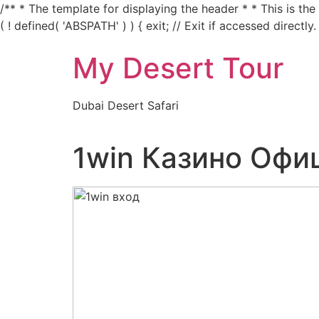
/** * The template for displaying the header * * This is th
( ! defined( 'ABSPATH' ) ) { exit; // Exit if accessed directly.
My Desert Tour
Dubai Desert Safari
1win Казино Офи