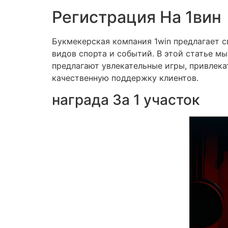
Регистрация На 1вин
Букмекерская компания 1win предлагает 
видов спорта и событий. В этой статье м
предлагают увлекательные игры, привлек
качественную поддержку клиентов.
награда За 1 участок