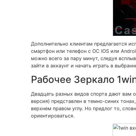
Дополнительно клиентам предлагается исп
смартфон или телефон с ОС IOS или Andro
можно всего за пару минут, следуя вспл
зайти в аккаунт и начать играть в выбран
Рабочее Зеркало 1wi
Двадцать разных видов спорта дают вам о
версия) представлен в темно-синих тонах
верхнем правом углу. Но предлог то, слов
ориентироваться.