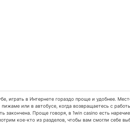
бе, играть в Интернете гораздо проще и удобнее. Мест
й пижаме или в автобусе, когда возвращаетесь с рабо
ть закончена. Проще говоря, в 1win casino есть наречи
отрим кое-кто из разделов, чтобы вам смогли себе выб