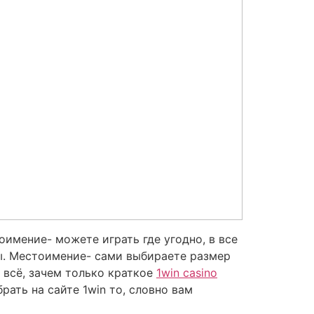
оимение- можете играть где угодно, в все
ты. Местоимение- сами выбираете размер
е всё, зачем только краткое
1win casino
рать на сайте 1win то, словно вам