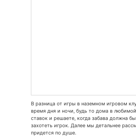
В разница от игры в наземном игровом клу
время дня и ночи, будь то дома в любимо
ставок и решаете, когда забава должна бы
захотеть игрок. Далее мы детальнее рассм
придется по душе.