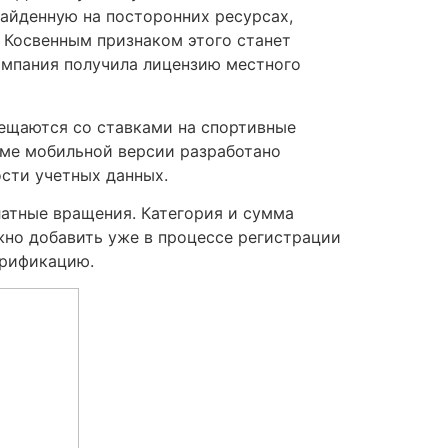
найденную на посторонних ресурсах,
 Косвенным признаком этого станет
Компания получила лицензию местного
мещаются со ставками на спортивные
оме мобильной версии разработано
сти учетных данных.
латные вращения. Категория и сумма
но добавить уже в процессе регистрации
ерификацию.