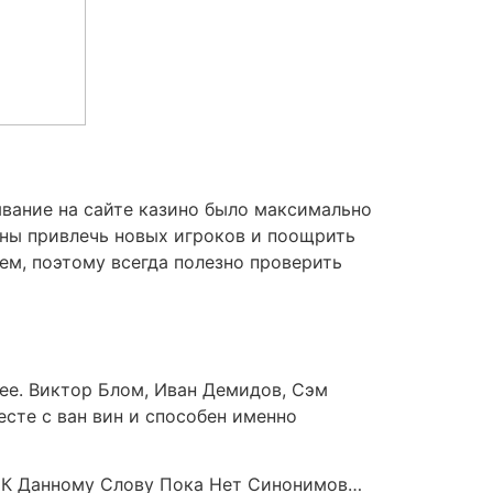
ывание на сайте казино было максимально
аны привлечь новых игроков и поощрить
ем, поэтому всегда полезно проверить
ее. Виктор Блом, Иван Демидов, Сэм
есте с ван вин и способен именно
. К Данному Слову Пока Нет Синонимов…