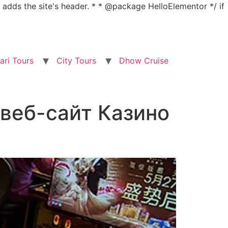
nd adds the site's header. * * @package HelloElementor */ if
ari Tours
City Tours
Dhow Cruise
 веб-сайт Казино