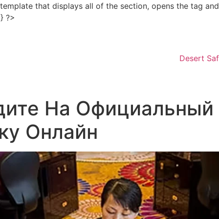
e template that displays all of the section, opens the tag a
Skip
 } ?>
to
content
Desert Saf
йдите На Официальный
ку Онлайн