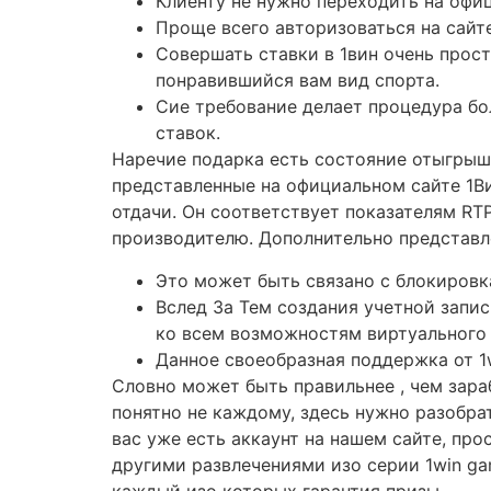
Клиенту не нужно переходить на офи
Проще всего авторизоваться на сайт
Совершать ставки в 1вин очень прос
понравившийся вам вид спорта.
Сие требование делает процедура бо
ставок.
Наречие подарка есть состояние отыгрыша
представленные на официальном сайте 1Ви
отдачи. Он соответствует показателям R
производителю. Дополнительно представле
Это может быть связано с блокировк
Вслед За Тем создания учетной запи
ко всем возможностям виртуального 
Данное своеобразная поддержка от 1w
Словно может быть правильнее , чем зара
понятно не каждому, здесь нужно разобра
вас уже есть аккаунт на нашем сайте, пр
другими развлечениями изо серии 1win ga
каждый изо которых гарантия призы.