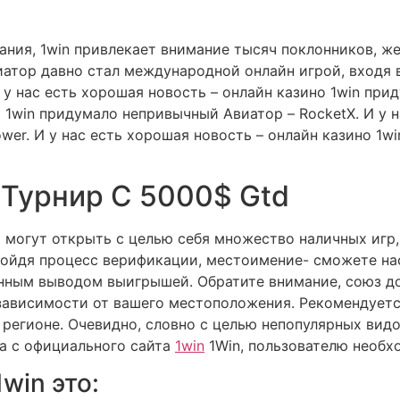
ания, 1win привлекает внимание тысяч поклонников, ж
иатор давно стал международной онлайн игрой, входя 
 у нас есть хорошая новость – онлайн казино 1win прид
 1win придумало непривычный Авиатор – RocketX. И у 
wer. И у нас есть хорошая новость – онлайн казино 1w
: Турнир С 5000$ Gtd
 могут открыть с целью себя множество наличных игр, 
ройдя процесс верификации, местоимение- сможете н
нным выводом выигрышей. Обратите внимание, союз д
ависимости от вашего местоположения. Рекомендуется
регионе. Очевидно, словно с целью непопулярных вид
ла с официального сайта
1win
1Win, пользователю необх
win это: