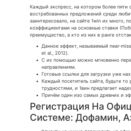
Каждый экспресс, на котором более пяти 
востребованных предложений среди любите
заинтересовало, на сайте 1win их много, 
коэффициентами на основные ставки (Побе
преимущество, а кто из них в ранге отст
Данное эффект, называемый near-miss
et al., 2012).
С их помощью можно мгновенно перех
направлениям.
Готовые ссылки для загрузки уже на
Каждый посетитель сайта, будьте то
трудностями, и 1вин предлагает над
Причём один изо самых древних и эф
Регистрация На Офиц
Системе: Дофамин, А