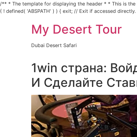
/** * The template for displaying the header * * This is th
( ! defined( 'ABSPATH' ) ) { exit; // Exit if accessed directly.
My Desert Tour
Dubai Desert Safari
1win страна: Во
И Сделайте Став