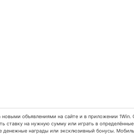
а новыми объявлениями на сайте и в п͏ри͏ложении 1Win.
ть ставку ͏на нужную сумму или͏ играть в определённые
 денежные нагр͏ад͏ы или эксклюзивный бонусы. Моб͏ил