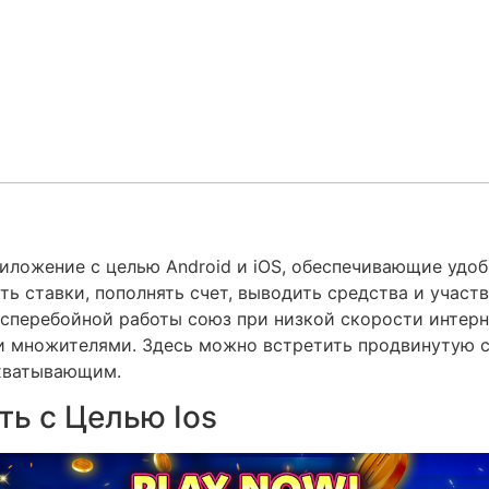
риложение с целью Android и iOS, обеспечивающие удоб
ь ставки, пополнять счет, выводить средства и участ
есперебойной работы союз при низкой скорости интерне
и множителями. Здесь можно встретить продвинутую с
ахватывающим.
ь с Целью Ios