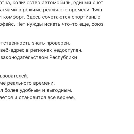
атча, количество автомобиль, единый счет
атчами в режиме реального времени. 1win
 и комфорт. Здесь сочетаются спортивные
рфейс. Нет нужды искать что-то ещё, союз
тственность знать проверен.
веб-адрес в регионах недоступен.
я законодательством Республики
ьзователей.
ме реального времени.
был более удобным ͏и выгодным.
ется и становится все вернее.