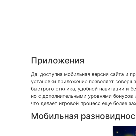
Приложения
Да, доступна мобильная версия сайта и п
установки приложение позволяет совершат
быстрого отклика, удобной навигации и б
но с дополнительными уровнями бонусов 
что делает игровой процесс еще более з
Мобильная разновидност