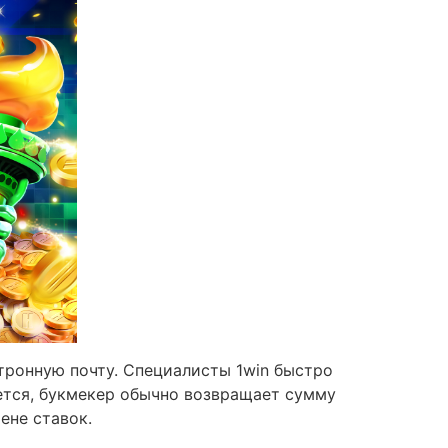
тронную почту. Специалисты 1win быстро
ется, букмекер обычно возвращает сумму
ене ставок.