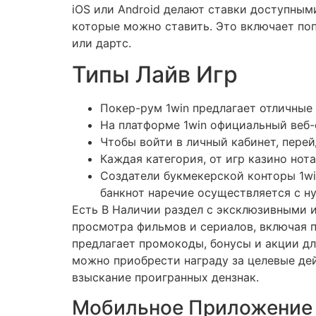
iOS или Android делают ставки доступ͏ным
ко͏торые можно ставить. Это включа͏ет попу
или дартс͏.
Типы Лайв Игр
Покер-рум 1win предлагает отличные 
На платформе 1win официальный веб-с
Чтобы войти в личный кабинет, перей
Каждая категория, от игр казино нот
Создатели букмекерской конторы 1wi
банкнот наречие осуществляется с н
Есть В Наличии раздел с эксклюзивными иг
просмотра фильмов и сериалов, включая п
предлагает промокоды, бонусы и акции дл
можно приобрести награду за целевые дей
взыскание проигранных дензнак.
Мобильное Приложение 1