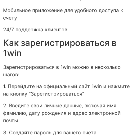
Мобильное приложение для удобного доступа к
счету
24/7 поддержка клиентов
Как зарегистрироваться в
1win
Зарегистрироваться в 1win можно в несколько
шагов:
1. Перейдите на официальный сайт 1win и нажмите
на кнопку “Зарегистрироваться”
2. Введите свои личные данные, включая имя,
фамилию, дату рождения и адрес электронной
почты
3. Создайте пароль для вашего счета