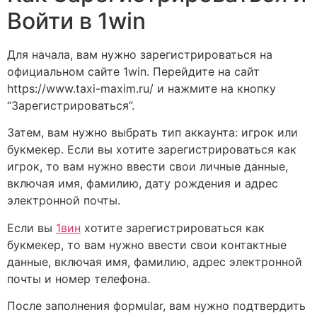
Войти в 1win
Для начала, вам нужно зарегистрироваться на
официальном сайте 1win. Перейдите на сайт
https://www.taxi-maxim.ru/ и нажмите на кнопку
“Зарегистрироваться”.
Затем, вам нужно выбрать тип аккаунта: игрок или
букмекер. Если вы хотите зарегистрироваться как
игрок, то вам нужно ввести свои личные данные,
включая имя, фамилию, дату рождения и адрес
электронной почты.
Если вы
1вин
хотите зарегистрироваться как
букмекер, то вам нужно ввести свои контактные
данные, включая имя, фамилию, адрес электронной
почты и номер телефона.
После заполнения формular, вам нужно подтвердить