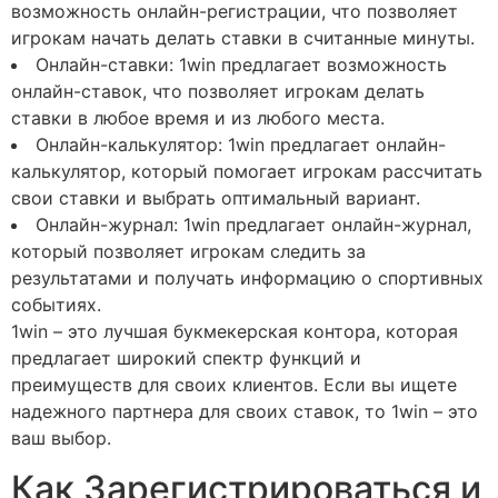
возможность онлайн-регистрации, что позволяет
игрокам начать делать ставки в считанные минуты.
Онлайн-ставки: 1win предлагает возможность
онлайн-ставок, что позволяет игрокам делать
ставки в любое время и из любого места.
Онлайн-калькулятор: 1win предлагает онлайн-
калькулятор, который помогает игрокам рассчитать
свои ставки и выбрать оптимальный вариант.
Онлайн-журнал: 1win предлагает онлайн-журнал,
который позволяет игрокам следить за
результатами и получать информацию о спортивных
событиях.
1win – это лучшая букмекерская контора, которая
предлагает широкий спектр функций и
преимуществ для своих клиентов. Если вы ищете
надежного партнера для своих ставок, то 1win – это
ваш выбор.
Как Зарегистрироваться и