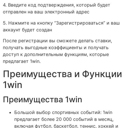
4. Введите код подтверждения, который будет
отправлен на ваш электронный адрес
5. Нажмите на кнопку “Зарегистрироваться” и ваш
аккаунт будет создан
После регистрации вы сможете делать ставки,
получать выгодные коэффициенты и получать
доступ к дополнительным функциям, которые
предлагает 1win.
Преимущества и Функции
1win
Преимущества 1win
Большой выбор спортивных событий: 1win
предлагает более 20 000 событий в месяц,
включая футбол, баскетбол, теннис, хоккей и