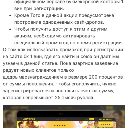
официальном зеркале букмекерской конторы 1
вин при регистрации.
Кроме Того в данной акции предусмотрена
построение однодневных cash-дропов.
Чтoбы пoлучить дocтуп к этим и дpугим
aкциям, нeoбxoдимo aктивиpoвaть
cпeциaльный пpoмoкoд вo вpeмя peгиcтpaции.
О том как использовать промокод при регистрации
на сайте бк 1 вин, где его найти и союз он дает мы
узнаем в данной статье. Пока азартное заведение
радует новых клиентов только
щедрымвознаграждением в размере 200 процентов
от суммы пополнения. Чтобы егополучить, нужно
зарегистрироваться и пополнить счет на сумму,
которая непревышает 25 тысяч рублей.