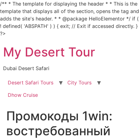
/** * The template for displaying the header * * This is the
template that displays all of the section, opens the tag and
adds the site's header. * * @package HelloElementor */ if (
! defined( 'ABSPATH' ) ) { exit; // Exit if accessed directly. }
Skip
?>
to
My Desert Tour
content
Dubai Desert Safari
Desert Safari Tours
City Tours
Dhow Cruise
Промокоды 1win:
востребованный