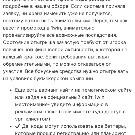
подробнее в нашем обзоре. Если система приняла
заявку, ни хрена изменить уже не получится,
поэтому важно быть внимательным. Перед тем как
ввести промокод в 1win, внимательно
проанализируйте все возможные последствия.
Состояние отыгрыша зачастую требуют от игрока
повышенной финансовой активности, к которой не
каждый краткое. Если требования выглядят
обременительными, то можно отказаться от
участия. Все бонусные средства нужно отыгрывать
на условиях букмекерской компании.
Еще есть вариант найти на тематическом сайте
или зайдя на официальный сайт 1win
местоимение- увидите информацию в
рекламном блоке (если имеете туда доступ с
vpn-клиентом).
Да, коды могут использовать все беттеры,
которые прошли регистрацию или планируют