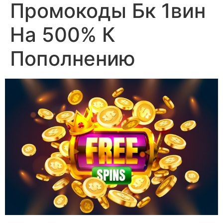
Промокоды Бк 1вин
На 500% К
Пополнению