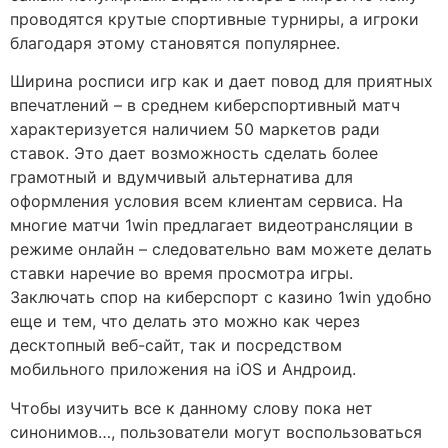
проводятся крутые спортивные турниры, а игроки
благодаря этому становятся популярнее.
Ширина росписи игр как и дает повод для приятных
впечатлений – в среднем киберспортивный матч
характеризуется наличием 50 маркетов ради
ставок. Это дает возможность сделать более
грамотный и вдумчивый альтернатива для
оформления условия всем клиентам сервиса. На
многие матчи 1win предлагает видеотрансляции в
режиме онлайн – следовательно вам можете делать
ставки наречие во время просмотра игры.
Заключать спор на киберспорт с казино 1win удобно
еще и тем, что делать это можно как через
десктопный веб-сайт, так и посредством
мобильного приложения на iOS и Андроид.
Чтобы изучить все к данному слову пока нет
синонимов…, пользователи могут воспользоваться