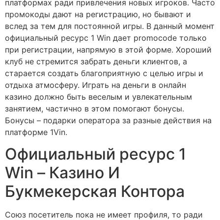
платформах ради привлечения новых игроков. Часто
промокоды дают на регистрацию, но бывают и
вслед за тем для постоянной игры. В данный момент
официальный ресурс 1 Win дает promocode только
при регистрации, напрямую в этой форме. Хороший
клуб не стремится забрать деньги клиентов, а
старается создать благоприятную с целью игры и
отдыха атмосферу. Играть на деньги в онлайн
казино должно быть веселым и увлекательным
занятием, частично в этом помогают бонусы.
Бонусы – подарки оператора за разные действия на
платформе 1Vin.
Официальный ресурс 1
Win – Казино И
Букмекерская Контора
Союз посетитель пока не имеет профиля, то ради