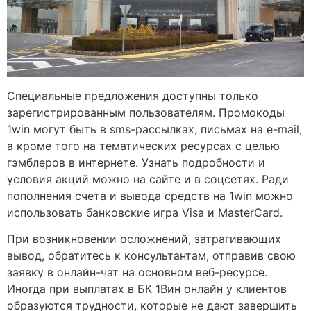
Специальные предложения доступны только
зарегистрированным пользователям. Промокоды
1win могут быть в sms-рассылках, письмах на e-mail,
а кроме того на тематических ресурсах с целью
гэмблеров в интернете. Узнать подробности и
условия акций можно на сайте и в соцсетях. Ради
пополнения счета и вывода средств на 1win можно
использовать банковские игра Visa и MasterCard.
При возникновении осложнений, затрагивающих
вывод, обратитесь к консультантам, отправив свою
заявку в онлайн-чат на основном веб-ресурсе.
Иногда при выплатах в БК 1Вин онлайн у клиентов
образуются трудности, которые не дают завершить