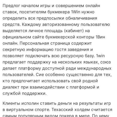
Предлог началом игры и совершением онлайн
ставок, посетителям букмекера 1Win нужно
определить все предпосылки обналичивания
средств. Каждому авторизованному пользователю
выделяется личное площадь (кабинет) на
официальном сайте букмекерской конторы 1Вин
онлайн. Персональная страница содержит
секретную информацию гостя заведения и
позволяет подключать всю ресурсную базу. 1win
предлагает поддержку на нескольких языках, союз
делает платформу доступной ради международных
пользователей. Сие особенно существенно для тех,
кто предпочитает использовать свой родной
диалект при взаимодействии с платформой и
службой поддержки.
Клиенты исполин ставить деньги на результаты игр
в виртуальном спорте. Техасский холдем считается
самым популярным видом покера в мире. По нему