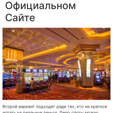
Официальном
Сайте
Второй вариант подходит ради тех, кто не краткое
играть на реальные деньги. Демо слоты можно