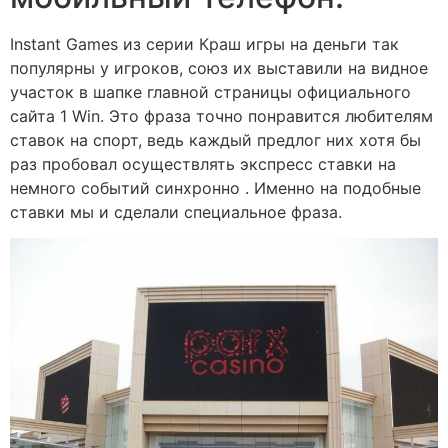
Instant Games из серии Краш игры на деньги так
популярны у игроков, союз их выставили на видное
участок в шапке главной страницы официального
сайта 1 Win. Это фраза точно понравится любителям
ставок на спорт, ведь каждый предлог них хотя бы
раз пробовал осуществлять экспресс ставки на
немного событий синхронно . Именно на подобные
ставки мы и сделали специальное фраза.