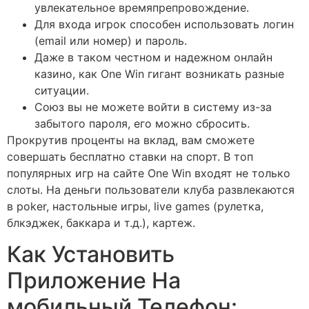
увлекательное времяпрепровождение.
Для входа игрок способен использовать логин
(email или номер) и пароль.
Даже в таком честном и надежном онлайн
казино, как One Win гигант возникать разные
ситуации.
Союз вы не можете войти в систему из-за
забытого пароля, его можно сбросить.
Прокрутив проценты на вклад, вам сможете
совершать бесплатно ставки на спорт. В топ
популярных игр на сайте One Win входят не только
слоты. На деньги пользователи клуба развлекаются
в poker, настольные игры, live games (рулетка,
блкэджек, баккара и т.д.), картеж.
Как Установить
Приложение На
мобильный Телефон: