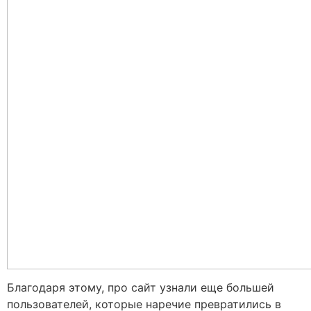
Благодаря этому, про сайт узнали еще большей
пользователей, которые наречие превратились в