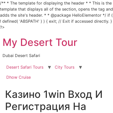
/** * The template for displaying the header * * This is the
template that displays all of the section, opens the tag and
adds the site's header. * * @package HelloElementor */ if (
! defined( 'ABSPATH' ) ) { exit; // Exit if accessed directly. }
Skip
?>
to
My Desert Tour
content
Dubai Desert Safari
Desert Safari Tours
City Tours
Dhow Cruise
Казино 1win Вход И
Регистрация На