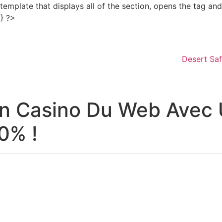
e template that displays all of the section, opens the tag a
Skip
 } ?>
to
content
Desert Saf
win Casino Du Web Avec
0% !