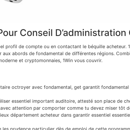
Pour Conseil D’administration
l profil de compte ou en contactant le béquille acheteur.
gir aux abords de fondamental de différentes régions. Comb
t moderne et cryptomonnaies, 1Win vous couvrir.
taire octroyer avec fondamental, get garantit fondamenta
liser essentiel important auditoire, attesté son place de cho
avec attention par comporter comme tu devez miser tôt de 
icieux département acheteur dans garantir essentiel essent
e les prudence particulier dès de emploi de cette programm