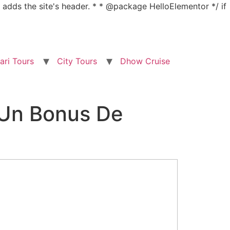
nd adds the site's header. * * @package HelloElementor */ if
ari Tours
City Tours
Dhow Cruise
 Un Bonus De