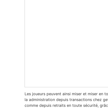
Les joueurs peuvent ainsi miser et miser en t
la administration depuis transactions chez g
comme depuis retraits en toute sécurité, grâ