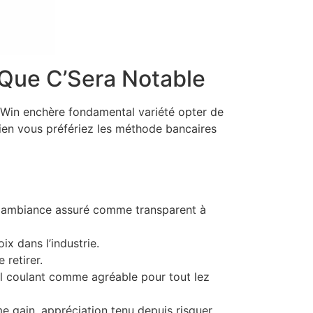
 Que C’Sera Notable
 1Win enchère fondamental variété opter de
ien vous préfériez les méthode bancaires
l ambiance assuré comme transparent à
ix dans l’industrie.
retirer.
iel coulant comme agréable pour tout lez
e gain, appréciation tenu depuis risquer