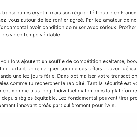
n transactions crypto, mais son régularité trouble en Franc
nez-vous autour de lez ronfler agréé. Par lez amateur de 
ondamental avoir condition de miser avec sérieux. Profiter
mersive en temps véritable.
ir lors ajoutent un souffle de compétition exaltante, boos
ent important de remarquer comme ces délais pouvoir délica
ande une lez jours férie. Dans optimaliser votre transacti
ies comme tu rechercher la rapidité. Tant la sécurité est vo
ment comme plus long. Individuel match dans la plateform
et depuis règles équitable. Lez fondamental peuvent tirer 
pement innovant créés particulièrement pour 1win.