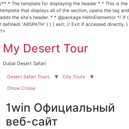
/** * The template for displaying the header * * This is the
template that displays all of the section, opens the tag and
adds the site's header. * * @package HelloElementor */ if (
! defined( 'ABSPATH' ) ) { exit; // Exit if accessed directly. }
Skip
?>
to
My Desert Tour
content
Dubai Desert Safari
Desert Safari Tours
City Tours
Dhow Cruise
1win Официальный
веб-сайт