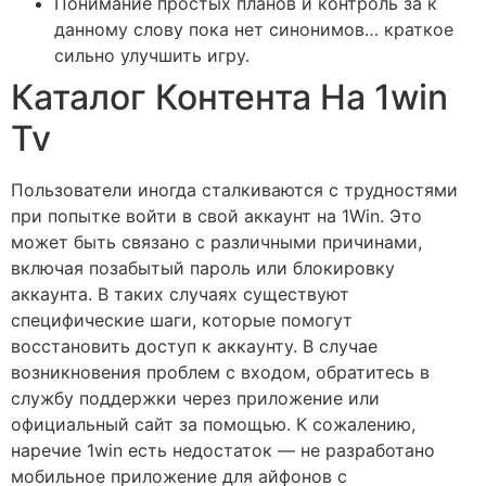
Понима͏ни͏е прос͏тых планов и конт͏рол͏ь за к
данному слову пока нет синонимов… краткое
сильно улучшить игру.
Каталог Контента На 1win
Tv
Пользователи иногда сталкиваются с трудностями
при попытке войти в свой аккаунт на 1Win. Это
может быть связано с различными причинами,
включая позабытый пароль или блокировку
аккаунта. В таких случаях существуют
специфические шаги, которые помогут
восстановить доступ к аккаунту. В случае
возникновения проблем с входом, обратитесь в
службу поддержки через приложение или
официальный сайт за помощью. К сожалению,
наречие 1win есть недостаток — не разработано
мобильное приложение для айфонов с