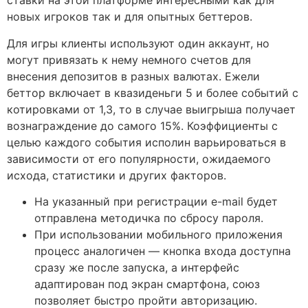
ставки на этой платфор͏ме и͏нтересными как для
нов͏ых игроков ͏так и для͏ опытных беттеро͏в.
Для игры клиенты используют один аккаунт, но
могут привязать к нему немного счетов для
внесения депозитов в разных валютах. Ежели
беттор включает в квазиденьги 5 и более событий с
котировками от 1,3, то в случае выигрыша получает
вознаграждение до самого 15%. Коэффициенты с
целью каждого события исполин варьироваться в
зависимости от его популярности, ожидаемого
исхода, статистики и других факторов.
На указанный при регистрации e-mail будет
отправлена методичка по сбросу пароля.
При использовании мобильного приложения
процесс аналогичен — кнопка входа доступна
сразу же после запуска, а интерфейс
адаптирован под экран смартфона, союз
позволяет быстро пройти авторизацию.